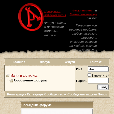
Форум по магии
и
Приворот и
Магическая помощь
любовная магия
для Вас
Форум о магии
Качественное
и магическая
решение проблем:
помощь -
любовная магия,
astarta.su
приворот,
отворот, заговор
на любовь, снятие
венца безбрачия
Главная
Форум
Услуги
Контакт
Имя
Магия и эзотерика
Запомнить?
Сообщение форума
Пароль
Регистрация
Календарь
Сообщество
Сообщения за день
Поиск
Сообщение форума