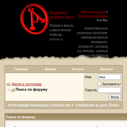
Форум по магии
и
Приворот и
Магическая помощь
любовная магия
для Вас
Форум о магии
Качественное
и магическая
решение проблем:
помощь -
любовная магия,
astarta.su
приворот,
отворот, заговор
на любовь, снятие
венца безбрачия
Главная
Форум
Услуги
Контакт
Имя
Магия и эзотерика
Запомнить?
Поиск по форуму
Пароль
Регистрация
Календарь
Сообщество
Сообщения за день
Поиск
Поиск по форуму