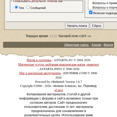
Показывать результат поиска как
Тем
Сообщений
Включая подразд
Текущее время:
15:22
. Часовой пояс GMT +4.
Обратная связь
-
Архив
-
Вверх
Магия и эзотерика
- ASTARTA.SU © 2004-2026
Магические услуги: любовная практическая магия, приворот
- ASTARTA.INFO © 2006-2026
Маг и магические инструменты
- EZOTERIK.COM © 2008-
2026
Powered by vBulletin® Version 3.8.7
Copyright ©2000 - 2026, vBulletin Solutions, Inc. Перевод:
zCarot
Копирование материалов, статей и другой
информации с форума и сайта возможно только при
согласии авторов. Сайт предназначен
пользователям, достигшим 18 лет, материалы
предназначены для ознакомления в
развлекательных целях. Использование вами