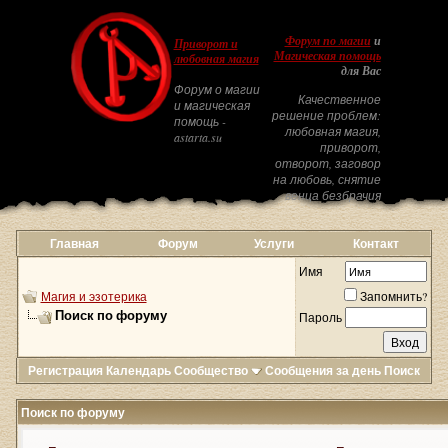
Форум по магии
и
Приворот и
Магическая помощь
любовная магия
для Вас
Форум о магии
Качественное
и магическая
решение проблем:
помощь -
любовная магия,
astarta.su
приворот,
отворот, заговор
на любовь, снятие
венца безбрачия
Главная
Форум
Услуги
Контакт
Имя
Магия и эзотерика
Запомнить?
Поиск по форуму
Пароль
Регистрация
Календарь
Сообщество
Сообщения за день
Поиск
Поиск по форуму