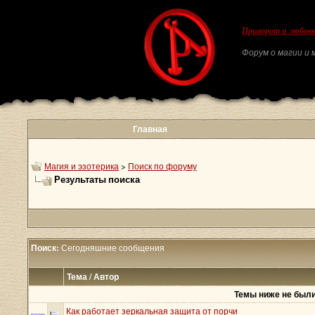
Приворот и любовн
Форум о магии и м
Главная
Магия и эзотерика
>
Поиск по форуму
Результаты поиска
Поиск:
Сегодняшние сообщения
Тема / Автор
Темы ниже не были
Как работает зеркальная защита от порчи