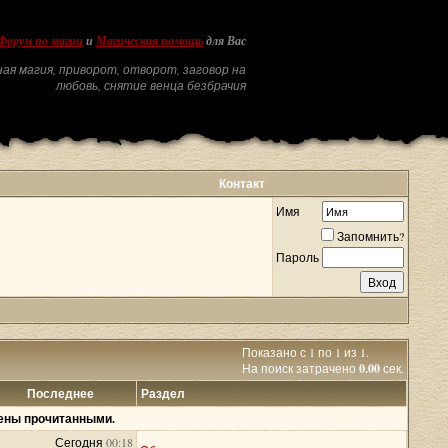
Форум по магии
и
Магическая помощь
для Вас
ая магия, приворот, отворот, заговор на
любовь, снятие венца безбрачия
Контакт
Имя
Запомнить?
Пароль
Показано с 1 по 1 из 1.
На поиск затрачено
0.00
сек.
Последнее
Раздел
чены прочитанными.
Сегодня
00:18