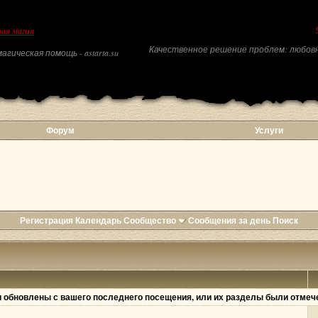
ая магия
Качественное решение проблем: любовн
агическая помощь - astarta.su
Форум
Услуги
Регистрация
Календарь
Сообщество
Сообщения за день
Поиск
 обновлены с вашего последнего посещения, или их разделы были отме