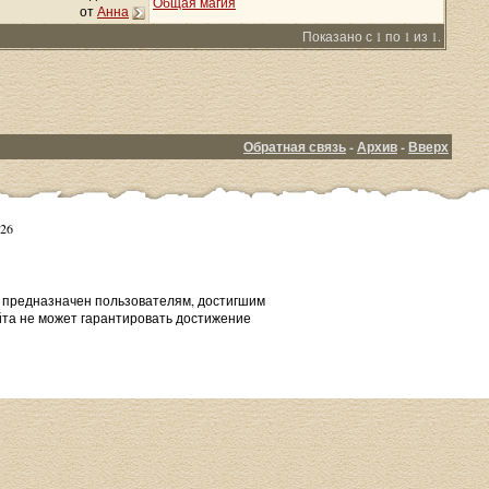
Общая магия
от
Анна
Показано с 1 по 1 из 1.
Обратная связь
-
Архив
-
Вверх
26
т предназначен пользователям, достигшим
йта не может гарантировать достижение