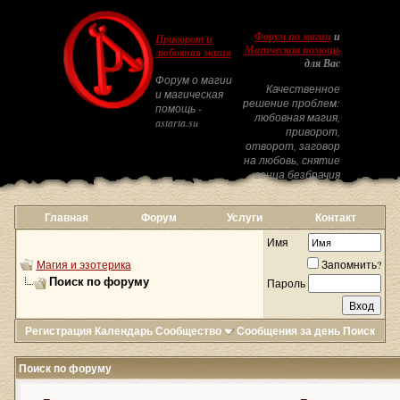
Форум по магии
и
Приворот и
Магическая помощь
любовная магия
для Вас
Форум о магии
Качественное
и магическая
решение проблем:
помощь -
любовная магия,
astarta.su
приворот,
отворот, заговор
на любовь, снятие
венца безбрачия
Главная
Форум
Услуги
Контакт
Имя
Магия и эзотерика
Запомнить?
Поиск по форуму
Пароль
Регистрация
Календарь
Сообщество
Сообщения за день
Поиск
Поиск по форуму