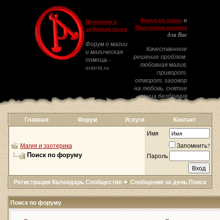
Форум по магии
и
Приворот и
Магическая помощь
любовная магия
для Вас
Форум о магии
Качественное
и магическая
решение проблем:
помощь -
любовная магия,
astarta.su
приворот,
отворот, заговор
на любовь, снятие
венца безбрачия
Главная
Форум
Услуги
Контакт
Имя
Магия и эзотерика
Запомнить?
Поиск по форуму
Пароль
Регистрация
Календарь
Сообщество
Сообщения за день
Поиск
Поиск по форуму