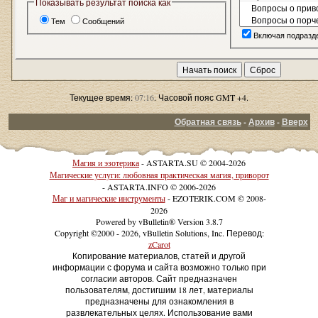
Показывать результат поиска как
Тем
Сообщений
Включая подразд
Текущее время:
07:16
. Часовой пояс GMT +4.
Обратная связь
-
Архив
-
Вверх
Магия и эзотерика
- ASTARTA.SU © 2004-2026
Магические услуги: любовная практическая магия, приворот
- ASTARTA.INFO © 2006-2026
Маг и магические инструменты
- EZOTERIK.COM © 2008-
2026
Powered by vBulletin® Version 3.8.7
Copyright ©2000 - 2026, vBulletin Solutions, Inc. Перевод:
zCarot
Копирование материалов, статей и другой
информации с форума и сайта возможно только при
согласии авторов. Сайт предназначен
пользователям, достигшим 18 лет, материалы
предназначены для ознакомления в
развлекательных целях. Использование вами