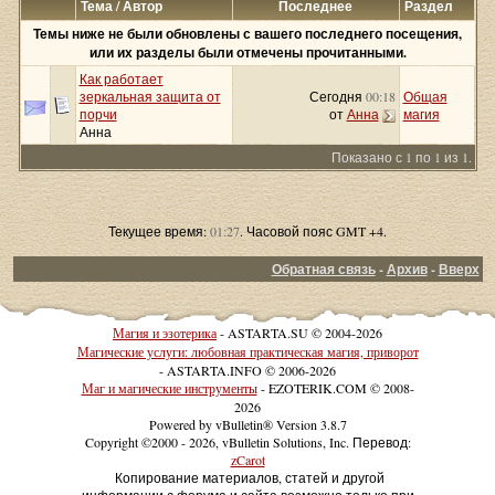
Тема / Автор
Последнее
Раздел
Темы ниже не были обновлены с вашего последнего посещения,
или их разделы были отмечены прочитанными.
Как работает
зеркальная защита от
Сегодня
00:18
Общая
порчи
от
Анна
магия
Анна
Показано с 1 по 1 из 1.
Текущее время:
01:27
. Часовой пояс GMT +4.
Обратная связь
-
Архив
-
Вверх
Магия и эзотерика
- ASTARTA.SU © 2004-2026
Магические услуги: любовная практическая магия, приворот
- ASTARTA.INFO © 2006-2026
Маг и магические инструменты
- EZOTERIK.COM © 2008-
2026
Powered by vBulletin® Version 3.8.7
Copyright ©2000 - 2026, vBulletin Solutions, Inc. Перевод:
zCarot
Копирование материалов, статей и другой