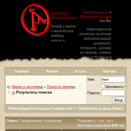
Форум по магии
и
Приворот и
Магическая помощь
любовная магия
для Вас
Форум о магии
Качественное
и магическая
решение проблем:
помощь -
любовная магия,
astarta.su
приворот,
отворот, заговор
на любовь, снятие
венца безбрачия
Главная
Форум
Услуги
Контакт
Имя
Магия и эзотерика
>
Поиск по форуму
Запомнить?
Результаты поиска
Пароль
Регистрация
Календарь
Сообщество
Сообщения за день
Поиск
Поиск:
Сегодняшние сообщения
Показано с 1 по 1 из 1.
На поиск затрачено
0.00
сек.