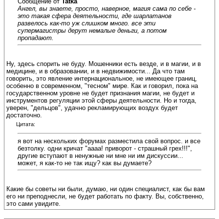
Сообщение от
Tatka
Ангел, вы знаете, просто, наверное, магия сама по себе -
это такая сфера деятельности, где шарлатанов
развелось как-то уж слишком много. все эти
супермагистры дерут немалые деньги, а потом
пропадают.
Ну, здесь спорить не буду. Мошенники есть везде, и в магии, и в
медицине, и в образовании, и в недвижимости... Да что там
говорить, это явление интернациональное, не имеющее границ,
особенно в современном, "тесном" мире. Как и говорил, пока на
государственном уровне не будет признания магии, не будет и
инструментов регуляции этой сферы деятельности. Но и тогда,
уверен, "дельцов", удачно рекламирующих воздух будет
достаточно.
Цитата:
я вот на нескольких форумах разместила свой вопрос. и все
безтолку. одни кричат "аааа! приворот - страшный грех!!!",
другие вступают в ненужные ни мне ни им дискуссии...
может, я как-то не так ищу? как вы думаете?
Какие бы советы ни были, думаю, ни один специалист, как бы вам
его ни преподнесли, не будет работать по факту. Вы, собственно,
это сами увидите.