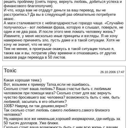
решить проблему (снять порчу, вернуть любовь, добиться успеха и
финансового благополучия).
И что, когда вам не отдадут деньги за ваш перевод, вы не
расстроитесь? Да вы в следующий раз обязательно потребуете
аванс.
А маги сталкиваются с неблагодарностью гораздо чаще. «Случайно
получилось» - вот любимая фраза, которую я слышал, поверьте, не
один и не два раза. И после этого мне ломать человеку жизнь?
Извините, у меня несколько иные принципы и взгляды. Я не хочу
намеренно причинять зло, пусть даже и в такой ситуации. Хотя не
хочу не значит, что не могу.
Тем не менее, в проигрыше окажусь в такой ситуации только я,
также как и вы, потратив уйму времени и отказавшись от других
заказов ради перевода в 50 листов.
Toxic
26.10.2006 17:47
Какая хорошая тема:)
Вот, возьмем к примеру Татка,если не ошибаюсь.
Сколько стоит ваша любовь? Ваша счастье быть с любимым
человеком при помощи мага? Сколько стоит для вас вернуть
чувство бросившего вас человека? возможность быть с ним, быть
любимой, засыпать в его объятиях?
100$? Навряд ли так дешево,верно?
Так сколько стоит любовь самого любимого,самого близкого
человека?
Ну,наверно все же неменьше,хорошей инормарочки,,где-нибудь за
50 тысяч долларов. Уже ближе.
Сколько стоит ваша возможность быть с ним всю жизнь,с вашим