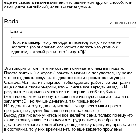
еще не сказала иван-иванычам, что ищите мол другой способ, или
сами учите английский, если вы такие умные...
Rada
26.10.2006 17:23
Цитата:
Но я, например, могу не отдать перевод тому, кто мне не
заплатил (по аналогии: маг может сделать что угодно с
идиотом, который решит его "кинуть")[/
Это говорит о том , что не совсем понимаете о чем вы пишите.
Просто взять и "не отдать" работу в магии не получается, ну разве
что не отдавать результаты диагностики и просмотра ситуации .
Сначала Маг тратит энергию, чтобы сделать работу, затем тратит
еще больше своей энергии, чтобы снова все вернуть назад. :) И
результате потрачено много сил и энергии в себе в убыток.
(хотя всегда можно вернуть свою потраченную энергию , если не
заплатят :D , но лучше деньгами, так проще всем)
И " сделать что угодно с идиотом"- - чаще всего маги просто
прощают, но другим больше не верят на слово. :)
Выход уже писали- учитесь и все делайте сами, только почему -то
люди столкнувшись с первыми же трудностимя, все бросают,
достаточно много людей обычную подготовку к ритуалу провести не
в состоянии, то у них времени нет, то еще какие-то проблемы.