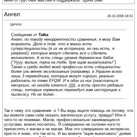
меня от грустных мыслей и поддержали. Удачи Вам!
Ангел
26.10.2006 18:31
Цитата:
Сообщение от
Tatka
Ангел, по поводу некорректности сравнения, я могу Вам
возразить. Дело в том, что в магии есть
суперспециалисты (я их не встречала, но они есть, я
уверена!), которые могут сделать все и сделать
великолепно. А есть спецы уровня деревенских бабок
("Уууу, милыя, порча на тебе, бум ицом выкатувать!").
Также и среди людей моей профессии есть специалисты
более или менее эксклюзивные (например, в Украине всего
лишь 3 переводчика, которые могут хорошо, реально
работать по теме EFQM. И я один из них (хвастаться
нехорошо, но иногда хочется ;))))), а есть просто рядовые
спецы, которые нормально переведут вам инструкцию к
пылесосу. Но не более...
Так к чему это сравнение :o ? Вы ведь ищите помощь не потому, что
вы можете сами себе оказать магическую услугу, правда? Или я
чего-то не понимаю. Магов, профессионально занимающихся
услугами, можно посчитать. Я совершенно не склонен кого-то
причислять к магам и не магам. Мне это совершенно не интересно,
просто я знаю, что так есть. И вы можете "ицом выкатывать" днями