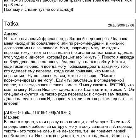
на что-то проводить работу,что он тратит свое время на меня и мои
проблемы...
Поэтому я с вами тут не согласна:)))
Tatka
26.10.2006 17:06
Ангелу:
Я - так называемый фрилансер, работаю без договоров. Человек
меня находит по объявлению или по рекоммендации, и никаких
договоров мы не заключаем. Но я, например, могу не отдать
перевод тому, кто мне не заплатил (по аналогии: маг может сделать
что угодно с идиотом, который решит его "кинуть"). Просто я никогда
не беру денег за несделанную/сделанную плохо работу. Кстати,
еще такой ньюанс: я всегда могу порекомендовать заказчику того,
кто сделает ему перевод, когда сама понимаю, что мне не
справиться. Ну не верю я магам, которые говорят: "Никого
порекомендовать не могу". Если ты работаешь в определенной
сфере, ты всегда знаешь своих коллег. Я могу сказать ЧЕСТНО, что
мол не могу, Иыван Иваныч, сделать это. Если хотите, я знаю N. Он
специализируется на такого рода переводах и сможет вам помочь.
Далее следует звонок N, вопрос, могу ли я его порекомендовать - и
вперед!
[ADDED=Tatka]1161864999[/ADDED]
Марине:
В том-то и дело, что я прошу не о помощи, а об услуге. То есть об
определенной работе, за которую могу и хочу заплатить. А перевод
текста - это тоже не хлеб и не лекарство, т.е. не предмет первой
необходимости. Но я, как специалист, могу это сделать. И не разу