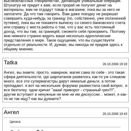
высококлассных специалистах, делающих уникальные операции.
Штукатур не придет к вам, если прораб не получит денег на
материалы, вам не отдадут товар в магазине, пока вы за него не
заплатите. Да что там говорить. Вам даже поездку не разрешат
совершить куда-нибудь за границу (по, собственно, уже оплаченной
путевке), пока вы не покажете выписку со своего банковского счета
или справку с места работы о том, что у вас есть постоянный
доход, что вы там, за границей, сможете себя прокормить. Поэтому
мне немного странно видеть ваши несколько идиллические
представления о мире. Такое ощущение, что вы существуете
отдельно от реальности. И, думаю, мы никогда не придем здесь к
общему мнению.
Tatka
26.10.2006 19:18
Ангел, вы знаете, просто, наверное, магия сама по себе - это такая
сфера деятельности, где шарлатанов развелось как-то уж слишком
много. все эти супермагистры дерут немалые деньги, а потом
пропадают. я вот на нескольких форумах разместила свой вопрос. и
все безтолку. одни кричат "аааа! приворот - страшный грех!!!",
другие вступают в ненужные ни мне ни им дискуссии... может, я как-
то не так ищу? как вы думаете?
Ангел
26.10.2006 19:43
Цитата: