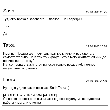
Sash
27.10.2006 20:25
Тут,как у врача в заповеди: " Главное - Не навреди"!
Tatka
Да
Tatka
27.10.2006 20:28
Именно! Предлагают почитать нужные книжки и все сделать
самостоятельно. Но в том-то и фокус, что я могу обчитаться ими до
посинения - а толку?!
И я согласна с Sash, это принесет только вред. Либо полное
отсутствие результата
Грета
27.10.2006 20:29
Ну тогда удачи вам в поисках, Sash,Tatka :)
[ADDED=Грета]1161962998[/ADDED]
Я поняла, просто еще оказывают подобные услуги посредством
работы и мага, и клиента.