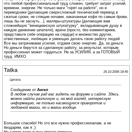
что любой профессиональный труд сложен, требует затрат усилий,
времени, энергии. Не только маги "горят на работе", но и
переводчики (делающие сверхсложный технический перевод в
сжатые сроки, не спящие ночами, накачанные кофе по самые брови,
лишь бы не заснуть...), маляры-штукатуры (делающие вам
сложнейшую "веницианскую штукатурку", вкладывающие душу в
каждое движение шпателя), врачи (просто, без комментариев,
представьте себе операцию на сердце) и множество других,
отвественных, любящих и умеющих делать свою работу людей.
Все мы затрачиваем усилия, отдаем свою энергию. Да, за деньги.
Но деньги берутся за сделанную работу, за результат, которым
профессионал может гордиться. Не за УСИЛИЯ, а за ГОТОВЫЙ
труд. ИМХО
Tatka
26.10.2006 18:45
Цитата:
Сообщение от
Ангел
В любом случае рад вас видеть на форуме и сайте. Здесь
можно найти различную и, на мой взгляд, интересную
информацию, не только касающуюся приворотов и
любовной магии, но и магии вообще.
Большое спасибо! Но это все нужно профессионалам, а не
бездарям, как я ;)
На самом деле я ищу просто помощи