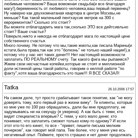
любимым человеком? Ваша воможная свадьба(и все благодаря
магу!),беременность от любимого человека,ваш первый первенец?
Ну наверно как двухкомнатаная квартира в центре Москвы,не
меньше? Как такой маленький пентхаусик метров на 300 с
евроремонтом? Сколько это стоит?
Вы можете отблагодарить мага так,сколько ЭТО все дейтсивльно
стоит? Ваше счастье?
Поверьте,никто и никогда не отблагодарит мага по настоящей цене
собственного счастья.
Много почему. Не потому что мы,такие жмоты,как писала Марины(и
кстати,была права,так как это "болезнь" не только нашей нации!),а
потому что у нас нет таких денег!!! Нет настоящей возможности
заплатить ПО РЕАЛЬНОМУ счету. Так какого фига мы рыпаемся?
Жмем свои несчастные копейки,которые не стоят и миллионной
доли истинной цены такой работы, говорим о нелпой работе "по
факту",хотя ваша благодарность-это пшик!!! Я ВСЕ СКАЗАЛ!
Tatka
26.10.2006 17:57
На самом деле, тут просто срабатывает такое понятие, как "не могу
доверять тому, кого первый раз в жизни вижу". Те клиенты, которые
ко мне уже по 100 раз обращались, дали бы мне предоплату, не
задумываясь ни на секунду (я уверена). А как быть с теми, кто
видит специалиста впервые? С теми, у кого мало денег, кто
понимает, что заплатить сможет только кому-то одному? И если
этот кто-то его кинет, то все - "привет, пишите письма мелким
почерком", как говорит мой папа. Тем более, что у меня уже есь
негативный опыт. Поймите, просто страшно и нет денег продолжать