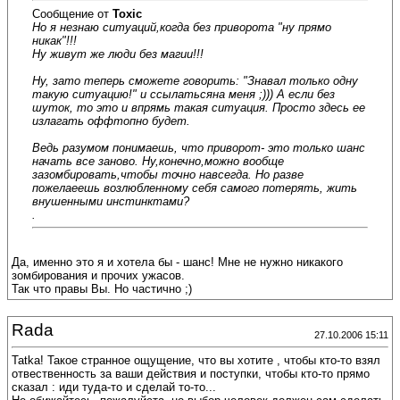
Сообщение от
Toxic
Но я незнаю ситуаций,когда без приворота "ну прямо
никак"!!!
Ну живут же люди без магии!!!
Ну, зато теперь сможете говорить: "Знавал только одну
такую ситуацию!" и ссылатьсяна меня ;))) А если без
шуток, то это и впрямь такая ситуация. Просто здесь ее
излагать оффтопно будет.
Ведь разумом понимаешь, что приворот- это только шанс
начать все заново. Ну,конечно,можно вообще
зазомбировать,чтобы точно навсегда. Но разве
пожелаеешь возлюбленному себя самого потерять, жить
внушенными инстинктами?
.
Да, именно это я и хотела бы - шанс! Мне не нужно никакого
зомбирования и прочих ужасов.
Так что правы Вы. Но частично ;)
Rada
27.10.2006 15:11
Tatka! Такое странное ощущение, что вы хотите , чтобы кто-то взял
отвественность за ваши действия и поступки, чтобы кто-то прямо
сказал : иди туда-то и сделай то-то...