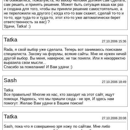
Не обижайтесь, пожалуйста, но выбор человек должен сам сделать,
сам решить и принять решение. Может быть ситуация ваша как раз
и создана для того, чтобы вы приняли решение самостоятельно, а
не переложили на другого ( когда кто-то вам скажет, сделай то-то и
то-то, иди туда-то и туда-то, этот кто-то уже автоматически берет
ответственность за вас) ?
Удачи, Tatka! :)
Tatka
27.10.2006 15:36
Rada, я свой выбор уже сделала. Теперь вот занимаюсь поисками
специалиста. Захожу на форумы, всякие сайты. Мне не нужен ничей
другой выбор. Вы меня, наверное, не так поняли. Или я некорректно
выразила свои мысли...
Спасибо за пожелание! И Вам удачи :)
Sash
27.10.2006 18:49
Tatka
Все правильно! Многие из нас, кто заходит на этот сайт, ищут
помощи. Надеюсь, что мы пришли сюда - не зря, И здесь нам
помогут. Желаю Вам удачи в Вашем поиске!
Tatka
27.10.2006 20:08
Sash, пока что я совершенно зря хожу по сайтам. Мне либо