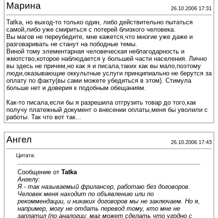
Марина
26.10.2006 17:31
Tatka, но выход-то только один, либо действительно пытаться
самой,либо уже смириться с потерей близкого человека.
Вы магов не переубедите, мне кажется,что многие уже даже и
разговаривать не станут на пободные темы.
Виной тому элементарная человеческая неблагодарность и
жмотство,которое наблюдается у большей части населения. Лично
вы здесь не причем,но как я и писала,таких как вы мало,поэтому
люди,оказывающие оккультные услуги принципиально не берутся за
оплату по факту(вы сами можете убедиться в этом). Стимула
больше нет и доверия к подобным обещаниям.
Как-то писала,если бы я разрешила отгрузить товар до того,как
получу платежный документ о внесении оплаты,меня бы уволили с
работы. Так что вот так...
Ангел
26.10.2006 17:43
Цитата:
Сообщение от
Tatka
Ангелу:
Я - так называемый фрилансер, работаю без договоров.
Человек меня находит по объявлению или по
рекоммендации, и никаких договоров мы не заключаем. Но я,
например, могу не отдать перевод тому, кто мне не
заплатил (по аналогии: маг может сделать что угодно с