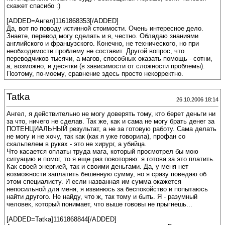
скажет спасибо :)
[ADDED=Ангел]1161868353[/ADDED]
Да, вот по поводу истинной стоимости. Очень интересное дело.
Знаете, перевод могу сделать и я, честно. Обладаю знаниями
английского и французского. Конечно, не технического, но при
необходимости проблему не составит. Другой вопрос, что
переводчиков тысячи, а магов, способных оказать помощь - сотни,
а, возможно, и десятки (в зависимости от сложности проблемы).
Поэтому, по-моему, сравнение здесь просто некорректно.
Tatka
26.10.2006 18:14
Ангел, я действительно не могу доверять тому, кто берет деньги ни
за что, ничего не сделав. Так же, как и сама не могу брать денег за
ПОТЕНЦИАЛЬНЫЙ результат, а не за готовую работу. Сама делать
не могу и не хочу, так как (как я уже говорила), профан со
скальпелем в руках - это не хирург, а убийца.
Что касается оплаты труда мага, который просмотрел бы мою
ситуацию и помог, то я еще раз повоторяю: я готова за это платить.
Как своей энергией, так и своими деньгами. Да, у меня нет
возможности заплатить бешенную сумму, но я сразу поведаю об
этом специалисту. И если названная им сумма окажется
непосильной для меня, я извинюсь за беспокойство и попытаюсь
найти другого. Не найду, что ж, так тому и быть. Я - разумный
человек, который понимает, что выше гововы не прыгнешь...
[ADDED=Tatka]1161868844[/ADDED]