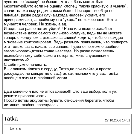
чувство по "заказу" не бывает, что любовь может быть
безответной,что если не оценил хлопец "такую красивую и умную",
значит плохо ему рядом с вами было. Приворот -вообще не
панацея, разве редки случаи,когда человек уходит, его
привораживают, а проблему его "ухода" не искореняют. Вот и
мучается человек. Не жизнь, а ад.
И ведь все равно потом уйдет!!! Рано или поздно ослабнет
воздействие даже самого сильного колдуна, ведь вы не можете
теперь с колдуном в рюкзаке за спиной ходить, чтобы он каждое
мгновение контролировал. Ведь разумом понимаешь, что приворот-
это только шанс начать все заново. Ну,конечно,можно вообще
зазомбировать,чтобы точно навсегда. Но разве пожелаеешь
возлюбленному себя самого потерять, жить внушенными
инстинктами?
С себя нужно начинать.
Вы слишком близко к сердцу, Татка,не принмайте,я просто
рассуждаю,не конкретно о вас(так как незнаю что у вас там),а
вообще о жизни и любовной магии.
Да,и конечно я вас не отговариваю!!! Это ваш выбор, коли уж
решите привораживать.
Просто потом аккуратны будьте, отношения берегите, чтобы
истинная любовь проснулась.
Tatka
27.10.2006 14:31
Цитата: