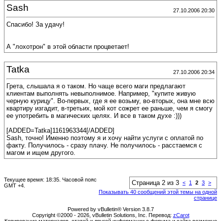
Sash
27.10.2006 20:30
Спасибо! За удачу!
А "лохотрон" в этой области процветает!
Tatka
27.10.2006 20:34
Грета, слышала я о таком. Но чаще всего маги предлагают
клиентам выполнять невыполнимое. Например, "купите живую
черную курицу". Во-первых, где я ее возьму, во-вторых, она мне всю
квартиру изгадит, в-третьих, мой кот сожрет ее раньше, чем я смогу
ее употребить в магических целях. И все в таком духе :)))
[ADDED=Tatka]1161963344[/ADDED]
Sash, точно! Именно поэтому я и хочу найти услуги с оплатой по
факту. Получилось - сразу плачу. Не получилось - расстаемся с
магом и ищем другого.
Текущее время:
18:35
. Часовой пояс
Страница 2 из 3
<
1
2
3
>
GMT +4.
Показывать 40 сообщений этой темы на одной
странице
Powered by vBulletin® Version 3.8.7
Copyright ©2000 - 2026, vBulletin Solutions, Inc. Перевод:
zCarot