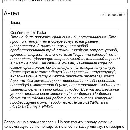
Ангел
26.10.2006 18:56
Цитата:
Сообщение от
Tatka
Это не была попытка сравнения или сопоставления. Это
просто к тому, что в сфере услуг есть разные
специалисты. А также к тому, что любой
профессиональный труд сложен, требует затрат усилий,
времени, энергии. Не только маги "горят на работе", но и
переводчики (делающие сверхсложный технический перевод
в сжатые сроки, не спящие ночами, накачанные кофе по
самые брови, лишь бы не заснуть...), маляры-штукатуры
(делающие вам сложнейшую "веницианскую штукатурку",
вкладывающие душу в каждое движение шпателя), врачи
(просто, без комментариев, представьте себе операцию
на сердце) и множество других, отвественных, любящих и
умеющих делать свою работу людей. Все мы затрачиваем
усилия, отдаем свою энергию. Да, за деньги. Но деньги
берутся за сделанную работу, за результат, которым
профессионал может гордиться. Не за УСИЛИЯ, а за
ГОТОВЫЙ труд. ИМХО
Совершенно с вами согласен. Но вот только к врачу даже на
консультацию вы не попадете, не внеся в кассу оплату, не говоря о