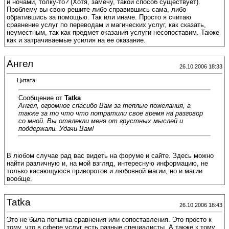
и ночами, толку-то? (Хотя, замечу, такой способ существует).
Проблему вы свою решите либо справившись сама, либо
обратившись за помощью. Так или иначе. Просто я считаю
сравнение услуг по переводам и магических услуг, как сказать,
неуместным, так как предмет оказания услуги несопоставим. Также
как и затрачиваемые усилия на ее оказание.
Ангел
26.10.2006 18:33
Цитата:
Сообщение от
Tatka
Ангел, огромное спасибо Вам за теплые пожелания, а
также за то что что потратили свое время на разговор
со мной. Вы отвлекли меня от грустных мыслей и
поддержали. Удачи Вам!
В любом случае рад вас видеть на форуме и сайте. Здесь можно
найти различную и, на мой взгляд, интересную информацию, не
только касающуюся приворотов и любовной магии, но и магии
вообще.
Tatka
26.10.2006 18:43
Это не была попытка сравнения или сопоставления. Это просто к
тому, что в сфере услуг есть разные специалисты. А также к тому,