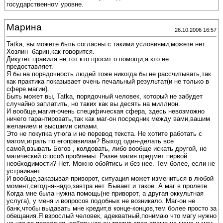
государственном уровне.
Марина
26.10.2006 16:57
Tatka, вы можете быть согласны с такими условиями,можете нет.
Хозяин -барин,как говорится.
Дикутет правила не тот кто просит о помощи,а кто ее
предоставляет.
Я бы на порядочность людей тоже никогда бы не рассчитывать,так
как практика показывает очень печальный результат(и не только в
сфере магии).
Быть может вы, Tatka, порядочный человек, который не забудет
случайно заплатить, но таких как вы десять на миллион.
И вообще,магия-очень специфическая сфера, здесь невозможно
ничего гарантировать,так как маг-он посредник между вами,вашим
желанием и высшими силами.
Это не покупка утюга и не перевод текста. Не хотите работать с
магом,играть по егоправилам? Выход один-делать все
самой,взывать Богов , колдовать, либо вообще искать другой, не
магический способ проблемы. Разве магия предмет первой
необходимости? Нет. Можно обойтись и без нее. Тем более, если не
устраивает.
И вообще,заказывая приворот, ситуация может измениться в любой
момент,сегодня-надо,завтра нет. Бывает и такое. А маг в пролете.
Когда мне была нужна помощь(не приворот, а другая оккультная
услуга), у меня и вопросов подобных не возникало. Маг-он не
банк,чтобы выдавать мне кредит,в конце-концов,тем более просто за
обещания.Я взрослый человек, адекватный,понимаю что магу нужно