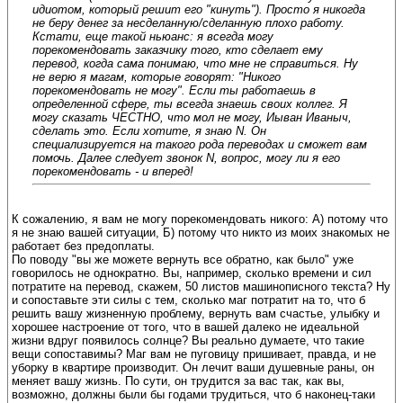
идиотом, который решит его "кинуть"). Просто я никогда
не беру денег за несделанную/сделанную плохо работу.
Кстати, еще такой ньюанс: я всегда могу
порекомендовать заказчику того, кто сделает ему
перевод, когда сама понимаю, что мне не справиться. Ну
не верю я магам, которые говорят: "Никого
порекомендовать не могу". Если ты работаешь в
определенной сфере, ты всегда знаешь своих коллег. Я
могу сказать ЧЕСТНО, что мол не могу, Иыван Иваныч,
сделать это. Если хотите, я знаю N. Он
специализируется на такого рода переводах и сможет вам
помочь. Далее следует звонок N, вопрос, могу ли я его
порекомендовать - и вперед!
К сожалению, я вам не могу порекомендовать никого: А) потому что
я не знаю вашей ситуации, Б) потому что никто из моих знакомых не
работает без предоплаты.
По поводу "вы же можете вернуть все обратно, как было" уже
говорилось не однократно. Вы, например, сколько времени и сил
потратите на перевод, скажем, 50 листов машинописного текста? Ну
и сопоставьте эти силы с тем, сколько маг потратит на то, что б
решить вашу жизненную проблему, вернуть вам счастье, улыбку и
хорошее настроение от того, что в вашей далеко не идеальной
жизни вдруг появилось солнце? Вы реально думаете, что такие
вещи сопоставимы? Маг вам не пуговицу пришивает, правда, и не
уборку в квартире производит. Он лечит ваши душевные раны, он
меняет вашу жизнь. По сути, он трудится за вас так, как вы,
возможно, должны были бы годами трудиться, что б наконец-таки