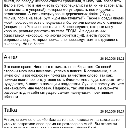
Ангел, по поводу некорректности сравнения, я могу Вам возразить.
Дело в том, что в магии есть суперспециалисты (я их не встречала,
но они есть, я уверена!), которые могут сделать все и сделать
великолепно. А есть спецы уровня деревенских бабок ("Уууу,
милыя, порча на тебе, бум ицом выкатувать!"). Также и среди людей
моей профессии есть специалисты более или менее эксклюзивные
(например, в Украине всего лишь 3 переводчика, которые могут
хорошо, реально работать по теме EFQM. И я один из них
(хвастаться нехорошо, но иногда хочется ;))))), а есть просто
рядовые спецы, которые нормально переведут вам инструкцию к
пылесосу. Но не более...
Ангел
26.10.2006 18:21
Это ваше право. Никто его отнимать не собирается. Со своей
стороны могу вам пожелать успеха в поиске. К сожалению, я не
имею сил и возможностей помогать за честное слово, так как,
помимо всего прочего, у меня есть близкие мне люди, которые тоже
нуждаются, бывает, в помощи и поддержки. Лучше я помогу им, чем
незнакомому мне человеку. Надеюсь, так или иначе, вы сможете
разрешить для себя ситуацию самым наилучшим, позитивным
образом.
Tatka
26.10.2006 18:27
Ангел, огромное спасибо Вам за теплые пожелания, а также за то
что что потратили свое время на разговор со мной. Вы отвлекли