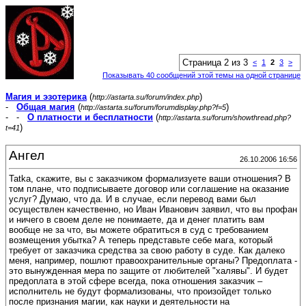
Страница 2 из 3
<
1
2
3
>
Показывать 40 сообщений этой темы на одной странице
Магия и эзотерика
(
)
http://astarta.su/forum/index.php
-
Общая магия
(
)
http://astarta.su/forum/forumdisplay.php?f=5
- -
О платности и бесплатности
(
http://astarta.su/forum/showthread.php?
)
t=41
Ангел
26.10.2006 16:56
Tatka, скажите, вы с заказчиком формализуете ваши отношения? В
том плане, что подписываете договор или соглашение на оказание
услуг? Думаю, что да. И в случае, если перевод вами был
осуществлен качественно, но Иван Иванович заявил, что вы профан
и ничего в своем деле не понимаете, да и денег платить вам
вообще не за что, вы можете обратиться в суд с требованием
возмещения убытка? А теперь представьте себе мага, который
требует от заказчика средства за свою работу в суде. Как далеко
меня, например, пошлют правоохранительные органы? Предоплата -
это вынужденная мера по защите от любителей "халявы". И будет
предоплата в этой сфере всегда, пока отношения заказчик –
исполнитель не будут формализованы, что произойдет только
после признания магии, как науки и деятельности на