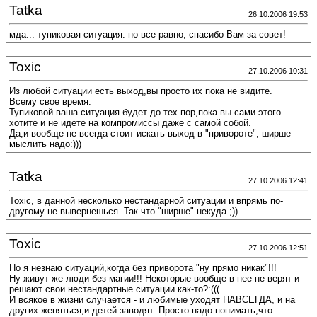
Tatka
26.10.2006 19:53
мда... тупиковая ситуация. но все равно, спасибо Вам за совет!
Toxic
27.10.2006 10:31
Из любой ситуации есть выход,вы просто их пока не видите.
Всему свое время.
Тупиковой ваша ситуация будет до тех пор,пока вы сами этого
хотите и не идете на компромиссы даже с самой собой.
Да,и вообще не всегда стоит искать выход в "привороте", ширше
мыслить надо:)))
Tatka
27.10.2006 12:41
Toxic, в данной несколько нестандарной ситуации и впрямь по-
другому не вывернешься. Так что "ширше" некуда ;))
Toxic
27.10.2006 12:51
Но я незнаю ситуаций,когда без приворота "ну прямо никак"!!!
Ну живут же люди без магии!!! Некоторые вообще в нее не верят и
решают свои нестандартные ситуации как-то?:(((
И всякое в жизни случается - и любимые уходят НАВСЕГДА, и на
других женяться,и детей заводят. Просто надо понимать,что