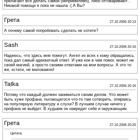
прелагают все делать самой (неприемлемо), либо отговаривают...
Никакой помощи я пока не нашла :( А Вы?
Грета
27.10.2006 20:13
А почему самой попробовать сделать не хотите?
Sash
27.10.2006 20:16
Надеюсь, что здесь мне помогут. Ангел из всех к кому обращались,
пока дал самый адекватный ответ. И уже кое в чем помог, может не
своей магией, а просто своими ответами на мои вопросы. А это то
же, кстати, не маловажно!
Tatka
27.10.2006 20:16
Потому что каждый должен заниматься своим делом. Что может
быть хуже профана, пытающегося что-то там сотворить, опираясь
на популярную литературу и слухи? В лучшем случае ничего у
профана не выйдет. В худшем он навредит себе и окружающим.
Грета
27.10.2006 20:20
Цитата: