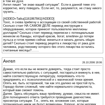
в том же духе.
Ангел пишет "не знаю вашей ситуации". Если в данной теме это
корректно, могу поведать. Если нет, то, разумеется, не стану никого
грузить...
[ADDED=Tatka]1161867841[/ADDED]
Toxic, я снова прибегну к ассоциации со своей собственной работой.
Сколько стоит НА САМОМ ДЕЛЕ перевод инструкции к
оборудованию, которое принесет пользователю миллионы
долларов? Сколько стоит перевод переписки с потенциальным
женихом из Канады, который красив, богат, влюблен до потери
пульса и готов приямо сейчас жениться и начать делать общих
детей? Сколько стоит перевод рецепта к лекарству от рака для
человека, родственнику которого без этого лекарства остались
считанные месяцы?........
Ангел
26.10.2006 18:06
Думаю, что если вы не можете доверять, тогда стоит просто
самостоятельно работать с ситуацией, постараться вникнуть в нее,
найти соответствующую литературу, попробовать что-то
предпринять и с психологической и с магической точки зрения.
Опять же, быть осторожной, так как это далеко не простой путь.
Гораздо более сложный, чем найти нормального специалиста,
который вам сможет помочь.
Далее. Здесь обсуждать вашу проблему, думаю, смысла не имеет.
Для полноценного ответа требуется проведение диагностики,
просмотра ситуации. Т.е., опять же, вложение сил, которые
потенциально никак не будут возмещены. Хорошо, если человек