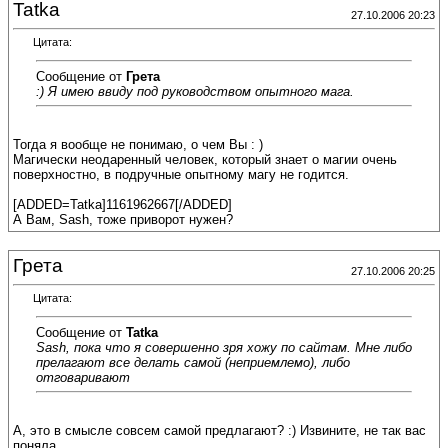
Tatka
27.10.2006 20:23
Цитата:
Сообщение от
Грета
:) Я имею ввиду под руководством опытного мага.
Тогда я вообще не понимаю, о чем Вы : )
Магически неодаренный человек, который знает о магии очень
поверхностно, в подручные опытному магу не годится.
[ADDED=Tatka]1161962667[/ADDED]
А Вам, Sash, тоже приворот нужен?
Грета
27.10.2006 20:25
Цитата:
Сообщение от
Tatka
Sash, пока что я совершенно зря хожу по сайтам. Мне либо
прелагают все делать самой (неприемлемо), либо
отговаривают
А, это в смысле совсем самой предлагают? :) Извините, не так вас
поняла.