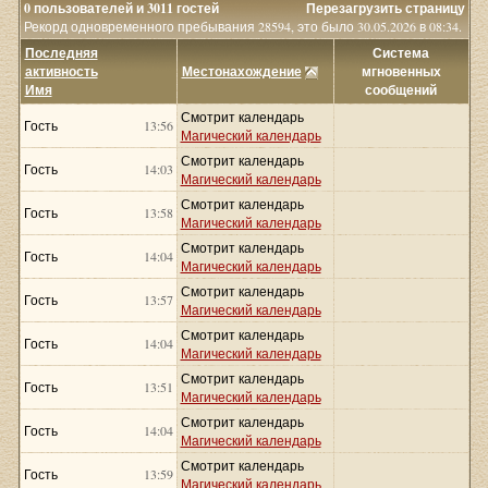
0 пользователей и 3011 гостей
Перезагрузить страницу
Рекорд одновременного пребывания 28594, это было 30.05.2026 в 08:34.
Последняя
Система
активность
Местонахождение
мгновенных
Имя
сообщений
Смотрит календарь
Гость
13:56
Магический календарь
Смотрит календарь
Гость
14:03
Магический календарь
Смотрит календарь
Гость
13:58
Магический календарь
Смотрит календарь
Гость
14:04
Магический календарь
Смотрит календарь
Гость
13:57
Магический календарь
Смотрит календарь
Гость
14:04
Магический календарь
Смотрит календарь
Гость
13:51
Магический календарь
Смотрит календарь
Гость
14:04
Магический календарь
Смотрит календарь
Гость
13:59
Магический календарь