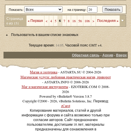
Показать:
на страницу:
Страница
«
Первая
6
Последняя
»
<
4
5
7
8
16
56
106
>
6 из 151
+
Пользователь в вашем списке знакомых
Текущее время:
14:05
. Часовой пояс GMT +4.
Обратная связь
-
Архив
-
Вверх
Магия и эзотерика
- ASTARTA.SU © 2004-2026
Магические услуги: любовная практическая магия, приворот
- ASTARTA.INFO © 2006-2026
Маг и магические инструменты
- EZOTERIK.COM © 2008-
2026
Powered by vBulletin® Version 3.8.7
Copyright ©2000 - 2026, vBulletin Solutions, Inc. Перевод:
zCarot
Копирование материалов, статей и другой
информации с форума и сайта возможно только при
согласии авторов. Сайт предназначен
пользователям, достигшим 18 лет, материалы
предназначены для ознакомления в