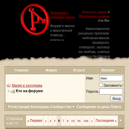
Форум по магии
и
Приворот и
Магическая помощь
любовная магия
для Вас
Форум о магии
Качественное
и магическая
решение проблем:
помощь -
любовная магия,
astarta.su
приворот,
отворот, заговор
на любовь, снятие
венца безбрачия
Главная
Форум
Услуги
Контакт
Имя
Магия и эзотерика
Запомнить?
Кто на форуме
Пароль
Регистрация
Календарь
Сообщество
Сообщения за день
Поиск
Страница
«
Первая
6
Последняя
»
<
4
5
7
8
16
56
106
>
6 из 151