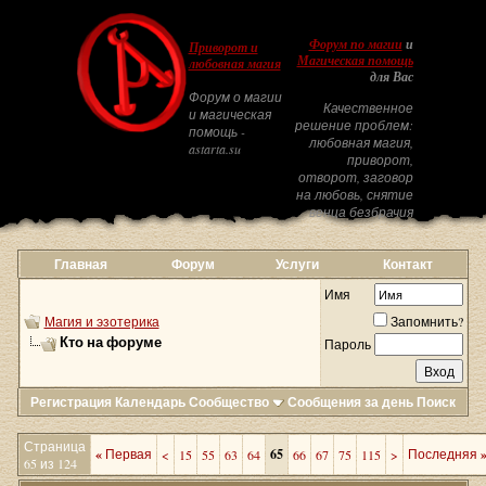
Форум по магии
и
Приворот и
Магическая помощь
любовная магия
для Вас
Форум о магии
Качественное
и магическая
решение проблем:
помощь -
любовная магия,
astarta.su
приворот,
отворот, заговор
на любовь, снятие
венца безбрачия
Главная
Форум
Услуги
Контакт
Имя
Магия и эзотерика
Запомнить?
Кто на форуме
Пароль
Регистрация
Календарь
Сообщество
Сообщения за день
Поиск
Страница
«
Первая
65
Последняя
<
15
55
63
64
66
67
75
115
>
65 из 124