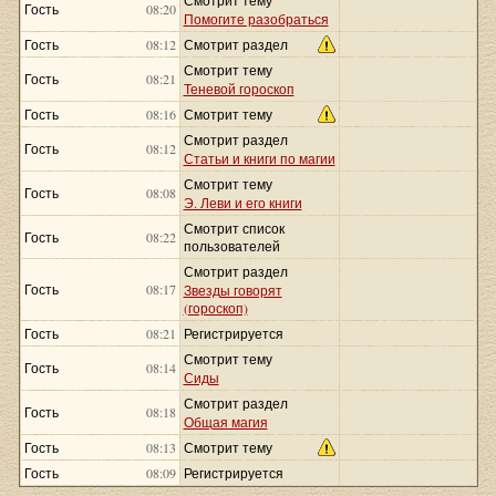
Смотрит тему
Гость
08:20
Помогите разобраться
Гость
08:12
Смотрит раздел
Смотрит тему
Гость
08:21
Теневой гороскоп
Гость
08:16
Смотрит тему
Смотрит раздел
Гость
08:12
Статьи и книги по магии
Смотрит тему
Гость
08:08
Э. Леви и его книги
Смотрит список
Гость
08:22
пользователей
Смотрит раздел
Гость
08:17
Звезды говорят
(гороскоп)
Гость
08:21
Регистрируется
Смотрит тему
Гость
08:14
Сиды
Смотрит раздел
Гость
08:18
Общая магия
Гость
08:13
Смотрит тему
Гость
08:09
Регистрируется