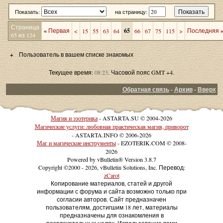
Показать:
на страницу:
Страница
«
Первая
65
Последняя
<
15
55
63
64
66
67
75
115
>
65 из 124
+
Пользователь в вашем списке знакомых
Текущее время:
08:23
. Часовой пояс GMT +4.
Обратная связь
-
Архив
-
Вверх
Магия и эзотерика
- ASTARTA.SU © 2004-2026
Магические услуги: любовная практическая магия, приворот
- ASTARTA.INFO © 2006-2026
Маг и магические инструменты
- EZOTERIK.COM © 2008-
2026
Powered by vBulletin® Version 3.8.7
Copyright ©2000 - 2026, vBulletin Solutions, Inc. Перевод:
zCarot
Копирование материалов, статей и другой
информации с форума и сайта возможно только при
согласии авторов. Сайт предназначен
пользователям, достигшим 18 лет, материалы
предназначены для ознакомления в