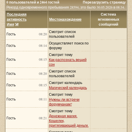
0 пользователей и 2464 гостей
Перезагрузить страницу
Рекорд одновременного пребывания 28594, это было 30.05.2026 в 08:34.
Последняя
Система
активность
Местонахождение
мгновенных
Имя
сообщений
Смотрит список
Гость
08:20
пользователей
Осуществляет поиск по
Гость
08:14
форуму
Смотрит тему
Гость
08:15
Как распознать вещий
сон
Смотрит список
Гость
08:20
пользователей
Смотрит календарь
Гость
08:15
Магический календарь
Смотрит тему
Гость
08:11
Нужны ли встречи
форумчанам?
Смотрит тему
Денежная магия.
Гость
08:21
Кошелек,
притягивающий деньги.