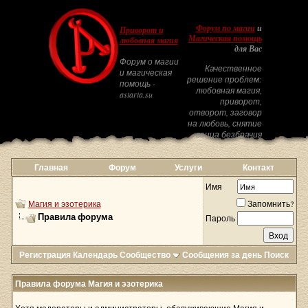
Форум по магии
и
Приворот и
Магическая помощь
любовная магия
для Вас
Форум о магии
Качественное
и магическая
решение проблем:
помощь -
любовная магия,
astarta.su
приворот,
отворот, заговор
на любовь, снятие
венца безбрачия
Главная
Форум
Услуги
Контакт
Имя
Магия и эзотерика
Запомнить?
Правила форума
Пароль
Регистрация
Календарь
Сообщество
Сообщения за день
Поиск
Правила форума Магия и эзотерика