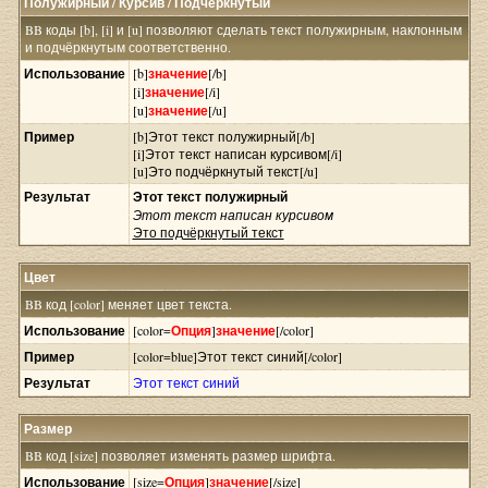
Полужирный / Курсив / Подчёркнутый
BB коды [b], [i] и [u] позволяют сделать текст полужирным, наклонным
и подчёркнутым соответственно.
Использование
[b]
значение
[/b]
[i]
значение
[/i]
[u]
значение
[/u]
Пример
[b]Этот текст полужирный[/b]
[i]Этот текст написан курсивом[/i]
[u]Это подчёркнутый текст[/u]
Результат
Этот текст полужирный
Этот текст написан курсивом
Это подчёркнутый текст
Цвет
BB код [color] меняет цвет текста.
Использование
[color=
Опция
]
значение
[/color]
Пример
[color=blue]Этот текст синий[/color]
Результат
Этот текст синий
Размер
BB код [size] позволяет изменять размер шрифта.
Использование
[size=
Опция
]
значение
[/size]