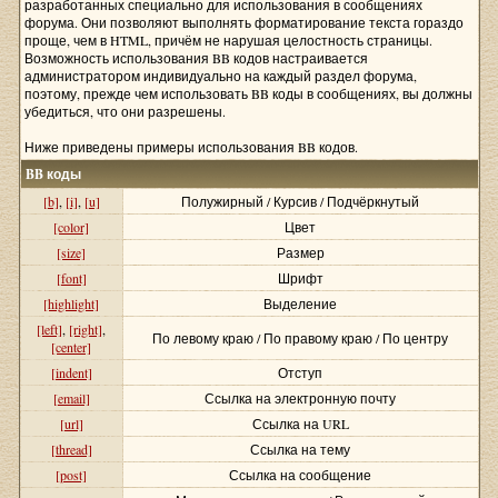
разработанных специально для использования в сообщениях
форума. Они позволяют выполнять форматирование текста гораздо
проще, чем в HTML, причём не нарушая целостность страницы.
Возможность использования BB кодов настраивается
администратором индивидуально на каждый раздел форума,
поэтому, прежде чем использовать BB коды в сообщениях, вы должны
убедиться, что они разрешены.
Ниже приведены примеры использования BB кодов.
BB коды
[b]
,
[i]
,
[u]
Полужирный / Курсив / Подчёркнутый
[color]
Цвет
[size]
Размер
[font]
Шрифт
[highlight]
Выделение
[left]
,
[right]
,
По левому краю / По правому краю / По центру
[center]
[indent]
Отступ
[email]
Ссылка на электронную почту
[url]
Ссылка на URL
[thread]
Ссылка на тему
[post]
Ссылка на сообщение