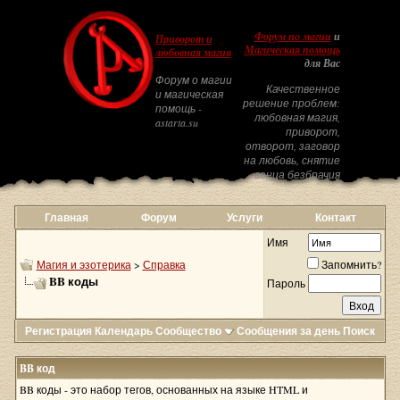
Форум по магии
и
Приворот и
Магическая помощь
любовная магия
для Вас
Форум о магии
Качественное
и магическая
решение проблем:
помощь -
любовная магия,
astarta.su
приворот,
отворот, заговор
на любовь, снятие
венца безбрачия
Главная
Форум
Услуги
Контакт
Имя
Магия и эзотерика
>
Справка
Запомнить?
BB коды
Пароль
Регистрация
Календарь
Сообщество
Сообщения за день
Поиск
BB код
BB коды - это набор тегов, основанных на языке HTML и