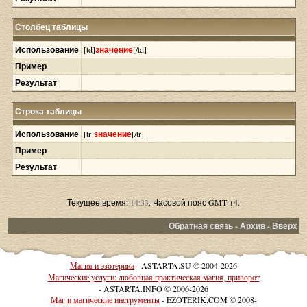
Столбец таблицы
Использование
[td]
значение
[/td]
Пример
Результат
Строка таблицы
Использование
[tr]
значение
[/tr]
Пример
Результат
Текущее время:
14:33
. Часовой пояс GMT +4.
Обратная связь
-
Архив
-
Вверх
Магия и эзотерика
- ASTARTA.SU © 2004-2026
Магические услуги: любовная практическая магия, приворот
- ASTARTA.INFO © 2006-2026
Маг и магические инструменты
- EZOTERIK.COM © 2008-