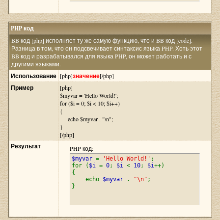
PHP код
BB код [php] исполняет ту же самую функцию, что и BB код [code].
Разница в том, что он подсвечивает синтаксис языка PHP. Хоть этот
BB код и разрабатывался для языка PHP, он может работать и с
другими языками.
Использование
[php]
значение
[/php]
Пример
[php]
$myvar = 'Hello World!';
for ($
i = 0; $i < 10; $i++)
{
echo $myvar . "\n";
}
[/php]
Результат
PHP код:
$myvar
=
'Hello World!'
;
for (
$i
=
0
;
$i
<
10
;
$i
++)
{
echo
$myvar
.
"\n"
;
}