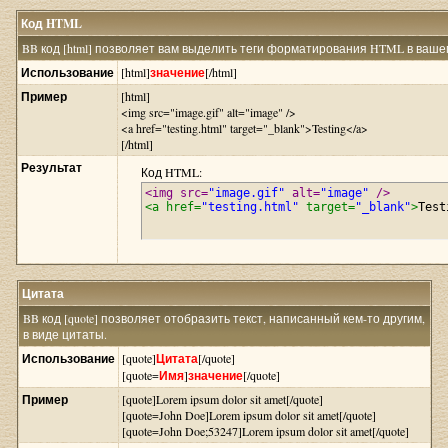
Код HTML
BB код [html] позволяет вам выделить теги форматирования HTML в вашем
Использование
[html]
значение
[/html]
Пример
[html]
<img src="image.gif" alt="image" />
<a href="testing.html" target="_blank">Testing</a>
[/html]
Результат
Код HTML:
<img src=
"image.gif"
 alt=
"image"
 />
<a href=
"testing.html"
 target=
"_blank"
>
Test
Цитата
BB код [quote] позволяет отобразить текст, написанный кем-то другим,
в виде цитаты.
Использование
[quote]
Цитата
[/quote]
[quote=
Имя
]
значение
[/quote]
Пример
[quote]Lorem ipsum dolor sit amet[/quote]
[quote=John Doe]Lorem ipsum dolor sit amet[/quote]
[quote=John Doe;53247]Lorem ipsum dolor sit amet[/quote]