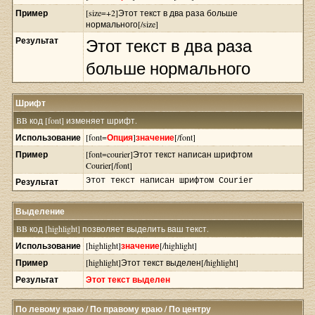
Пример
[size=+2]Этот текст в два раза больше
нормального[/size]
Результат
Этот текст в два раза
больше нормального
Шрифт
BB код [font] изменяет шрифт.
Использование
[font=
Опция
]
значение
[/font]
Пример
[font=courier]Этот текст написан шрифтом
Courier[/font]
Результат
Этот текст написан шрифтом Courier
Выделение
BB код [highlight] позволяет выделить ваш текст.
Использование
[highlight]
значение
[/highlight]
Пример
[highlight]Этот текст выделен[/highlight]
Результат
Этот текст выделен
По левому краю / По правому краю / По центру