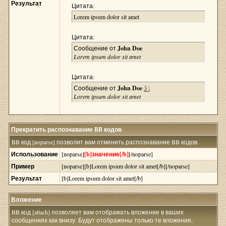
Результат
Цитата:
Lorem ipsum dolor sit amet
Цитата:
Сообщение от
John Doe
Lorem ipsum dolor sit amet
Цитата:
Сообщение от
John Doe
Lorem ipsum dolor sit amet
Прекратить распознавание BB кодов
BB код [noparse] позволит вам отменить распознавание BB кодов.
Использование
[noparse]
[b]значение[/b]
[/noparse]
Пример
[noparse][b]Lorem ipsum dolor sit amet[/b][/noparse]
Результат
[b]Lorem ipsum dolor sit amet[/b]
Вложение
BB код [attach] позволяет вам отображать вложение в ваших
сообщениях как внизу. Будут отображены только те вложения,