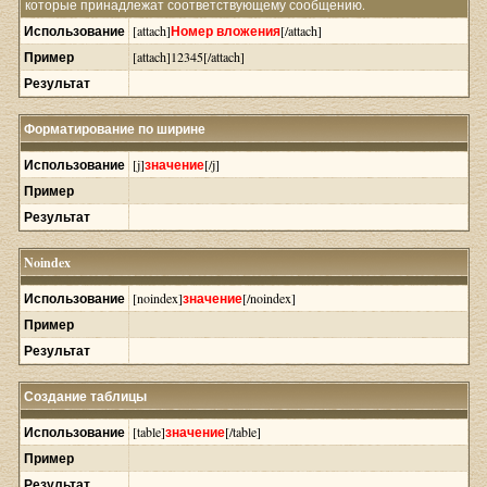
которые принадлежат соответствующему сообщению.
Использование
[attach]
Номер вложения
[/attach]
Пример
[attach]12345[/attach]
Результат
Форматирование по ширине
Использование
[j]
значение
[/j]
Пример
Результат
Noindex
Использование
[noindex]
значение
[/noindex]
Пример
Результат
Создание таблицы
Использование
[table]
значение
[/table]
Пример
Результат