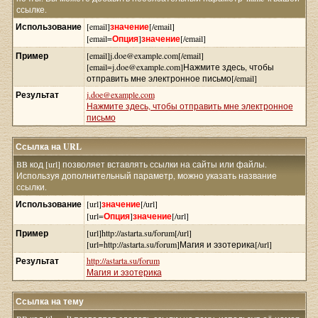
ссылке.
Использование
[email]
значение
[/email]
[email=
Опция
]
значение
[/email]
Пример
[email]j.doe@example.com[/email]
[email=j.doe@example.com]Нажмите здесь, чтобы
отправить мне электронное письмо[/email]
Результат
j.doe@example.com
Нажмите здесь, чтобы отправить мне электронное
письмо
Ссылка на URL
BB код [url] позволяет вставлять ссылки на сайты или файлы.
Используя дополнительный параметр, можно указать название
ссылки.
Использование
[url]
значение
[/url]
[url=
Опция
]
значение
[/url]
Пример
[url]http://astarta.su/forum[/url]
[url=http://astarta.su/forum]Магия и эзотерика[/url]
Результат
http://astarta.su/forum
Магия и эзотерика
Ссылка на тему