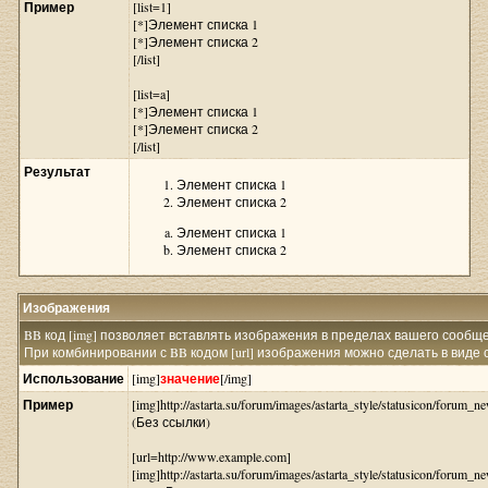
Пример
[list=1]
[*]Элемент списка 1
[*]Элемент списка 2
[/list]
[list=a]
[*]Элемент списка 1
[*]Элемент списка 2
[/list]
Результат
Элемент списка 1
Элемент списка 2
Элемент списка 1
Элемент списка 2
Изображения
BB код [img] позволяет вставлять изображения в пределах вашего сообщ
При комбинировании с BB кодом [url] изображения можно сделать в виде 
Использование
[img]
значение
[/img]
Пример
[img]http://astarta.su/forum/images/astarta_style/statusicon/forum_ne
(Без ссылки)
[url=http://www.example.com]
[img]http://astarta.su/forum/images/astarta_style/statusicon/forum_ne