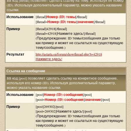
BB код [thread] позволяет сделать ссылку на тему, используя её номер
(ID). Используя дополнительный параметр, можно указать название
ссылки.
Использование
[thread]
Номер (ID) темы
[/thread]
[thread=
Номер (ID) темы
]
значение
[/thread]
Пример
[thread]42918[/thread]
[thread=42918]Нажмите здесь![/thread]
(Предупреждение: ID темы/сообщения дан только
как пример и может не ссылаться на существующую
тему/сообщение.)
Результат
http://astarta.su/forum/showthread.php?t=42918
Нажмите здесь!
Ссылка на сообщение
BB код [post] позволяет сделать ссылку на конкретное сообщение,
используя его номер (ID). Используя дополнительный параметр,
можно указать название ссылки.
Использование
[post]
Номер (ID) сообщения
[/post]
[post=
Номер (ID) сообщения
]
значение
[/post]
Пример
[post]269302[/post]
[post=269302]Нажмите здесь![/post]
(Предупреждение: ID темы/сообщения дан только
как пример и может не ссылаться на существующую
тему/сообщение.)