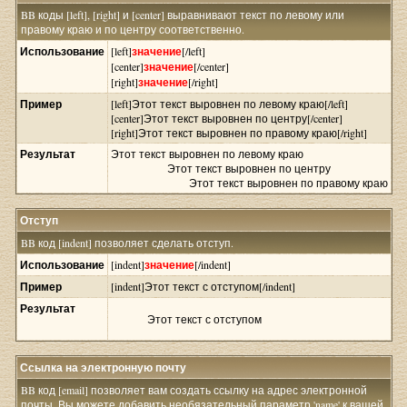
BB коды [left], [right] и [center] выравнивают текст по левому или
правому краю и по центру соответственно.
Использование
[left]
значение
[/left]
[center]
значение
[/center]
[right]
значение
[/right]
Пример
[left]Этот текст выровнен по левому краю[/left]
[center]Этот текст выровнен по центру[/center]
[right]Этот текст выровнен по правому краю[/right]
Результат
Этот текст выровнен по левому краю
Этот текст выровнен по центру
Этот текст выровнен по правому краю
Отступ
BB код [indent] позволяет сделать отступ.
Использование
[indent]
значение
[/indent]
Пример
[indent]Этот текст с отступом[/indent]
Результат
Этот текст с отступом
Ссылка на электронную почту
BB код [email] позволяет вам создать ссылку на адрес электронной
почты. Вы можете добавить необязательный параметр 'name' к вашей