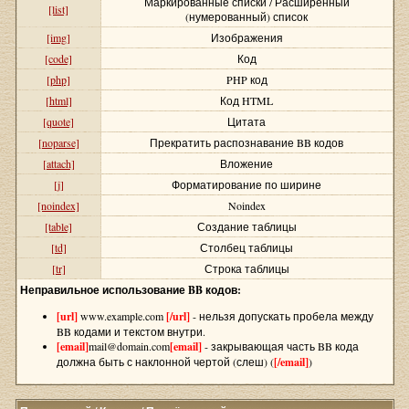
Маркированные списки / Расширенный
[list]
(нумерованный) список
[img]
Изображения
[code]
Код
[php]
PHP код
[html]
Код HTML
[quote]
Цитата
[noparse]
Прекратить распознавание BB кодов
[attach]
Вложение
[j]
Форматирование по ширине
[noindex]
Noindex
[table]
Создание таблицы
[td]
Столбец таблицы
[tr]
Строка таблицы
Неправильное использование BB кодов:
[url]
www.example.com
[/url]
- нельзя допускать пробела между
BB кодами и текстом внутри.
[email]
mail@domain.com
[email]
- закрывающая часть BB кода
должна быть с наклонной чертой (слеш) (
[/email]
)