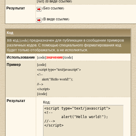
[/url] (В виде ссылки)
Результат
(Без ссылки)
(В виде ссылки)
Код
BB код [code] предназначен для публикации в сообщении примеров
различных кодов. С помощью специального форматирования код
будет только отображаться, а не исполняться.
Использование
[code]
значение
[/code]
Пример
[code]
<script type="text/javascript">
<!--
alert("Hello world!");
//-->
</script>
[/code]
Результат
Код:
<script type="text/javascript">

<!--

	alert("Hello world!");

//-->

</script>