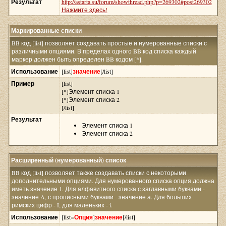
Результат
http://astarta.su/forum/showthread.php?p=269302#post269302
Нажмите здесь!
Маркированные списки
BB код [list] позволяет создавать простые и нумерованные списки с
различными опциями. В пределах одного BB код списка каждый
маркер должен быть определен BB кодом [*].
Использование
[list]
значение
[/list]
Пример
[list]
[*]Элемент списка 1
[*]Элемент списка 2
[/list]
Результат
Элемент списка 1
Элемент списка 2
Расширенный (нумерованный) список
BB код [list] позволяет также создавать списки с некоторыми
дополнительными опциями. Для нумерованного списка опция должна
иметь значение 1. Для алфавитного списка с заглавными буквами -
значение A, с прописными буквами - значение а. Для больших
римских цифр - I, для маленьких - i.
Использование
[list=
Опция
]
значение
[/list]