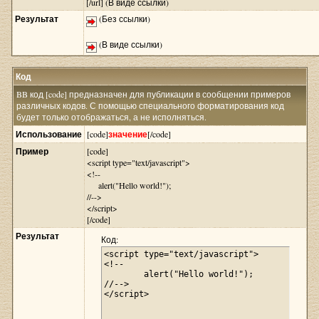
[/url] (В виде ссылки)
Результат
(Без ссылки)
(В виде ссылки)
Код
BB код [code] предназначен для публикации в сообщении примеров
различных кодов. С помощью специального форматирования код
будет только отображаться, а не исполняться.
Использование
[code]
значение
[/code]
Пример
[code]
<script type="text/javascript">
<!--
alert("Hello world!");
//-->
</script>
[/code]
Результат
Код:
<script type="text/javascript">

<!--

	alert("Hello world!");

//-->

</script>