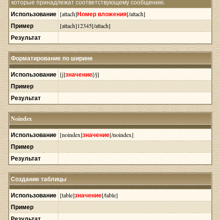
которые принадлежат соответствующему сообщению.
Использование
[attach]
Номер вложения
[/attach]
Пример
[attach]12345[/attach]
Результат
Форматирование по ширине
Использование
[j]
значение
[/j]
Пример
Результат
Noindex
Использование
[noindex]
значение
[/noindex]
Пример
Результат
Создание таблицы
Использование
[table]
значение
[/table]
Пример
Результат