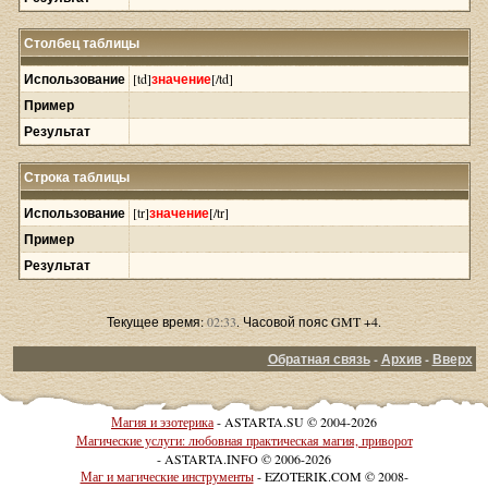
Столбец таблицы
Использование
[td]
значение
[/td]
Пример
Результат
Строка таблицы
Использование
[tr]
значение
[/tr]
Пример
Результат
Текущее время:
02:33
. Часовой пояс GMT +4.
Обратная связь
-
Архив
-
Вверх
Магия и эзотерика
- ASTARTA.SU © 2004-2026
Магические услуги: любовная практическая магия, приворот
- ASTARTA.INFO © 2006-2026
Маг и магические инструменты
- EZOTERIK.COM © 2008-