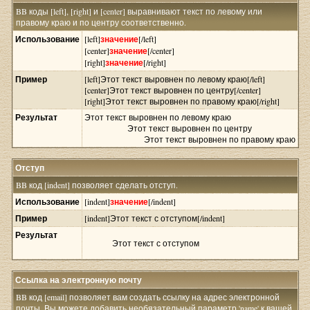
BB коды [left], [right] и [center] выравнивают текст по левому или
правому краю и по центру соответственно.
Использование
[left]
значение
[/left]
[center]
значение
[/center]
[right]
значение
[/right]
Пример
[left]Этот текст выровнен по левому краю[/left]
[center]Этот текст выровнен по центру[/center]
[right]Этот текст выровнен по правому краю[/right]
Результат
Этот текст выровнен по левому краю
Этот текст выровнен по центру
Этот текст выровнен по правому краю
Отступ
BB код [indent] позволяет сделать отступ.
Использование
[indent]
значение
[/indent]
Пример
[indent]Этот текст с отступом[/indent]
Результат
Этот текст с отступом
Ссылка на электронную почту
BB код [email] позволяет вам создать ссылку на адрес электронной
почты. Вы можете добавить необязательный параметр 'name' к вашей