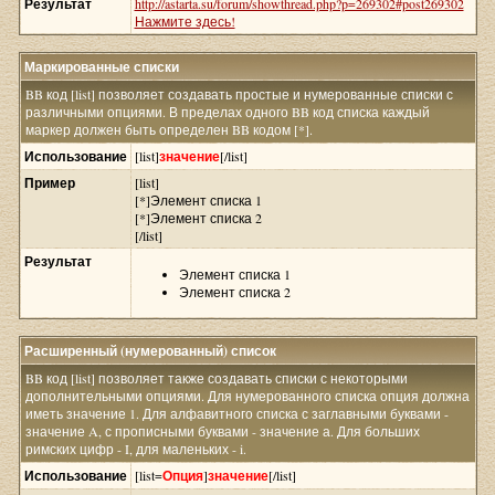
Результат
http://astarta.su/forum/showthread.php?p=269302#post269302
Нажмите здесь!
Маркированные списки
BB код [list] позволяет создавать простые и нумерованные списки с
различными опциями. В пределах одного BB код списка каждый
маркер должен быть определен BB кодом [*].
Использование
[list]
значение
[/list]
Пример
[list]
[*]Элемент списка 1
[*]Элемент списка 2
[/list]
Результат
Элемент списка 1
Элемент списка 2
Расширенный (нумерованный) список
BB код [list] позволяет также создавать списки с некоторыми
дополнительными опциями. Для нумерованного списка опция должна
иметь значение 1. Для алфавитного списка с заглавными буквами -
значение A, с прописными буквами - значение а. Для больших
римских цифр - I, для маленьких - i.
Использование
[list=
Опция
]
значение
[/list]