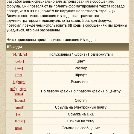
разработанных специально для использования в сообщениях
форума. Они позволяют выполнять форматирование текста гораздо
проще, чем в HTML, причём не нарушая целостность страницы.
Возможность использования BB кодов настраивается
администратором индивидуально на каждый раздел форума,
поэтому, прежде чем использовать BB коды в сообщениях, вы должны
убедиться, что они разрешены.
Ниже приведены примеры использования BB кодов.
BB коды
[b]
,
[i]
,
[u]
Полужирный / Курсив / Подчёркнутый
[color]
Цвет
[size]
Размер
[font]
Шрифт
[highlight]
Выделение
[left]
,
[right]
,
По левому краю / По правому краю / По центру
[center]
[indent]
Отступ
[email]
Ссылка на электронную почту
[url]
Ссылка на URL
[thread]
Ссылка на тему
[post]
Ссылка на сообщение