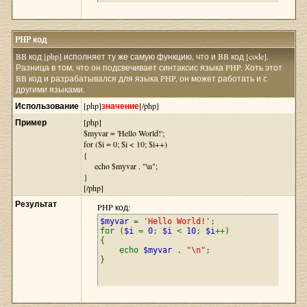
PHP код
BB код [php] исполняет ту же самую функцию, что и BB код [code].
Разница в том, что он подсвечивает синтаксис языка PHP. Хоть этот
BB код и разрабатывался для языка PHP, он может работать и с
другими языками.
Использование
[php]
значение
[/php]
Пример
[php]
$myvar = 'Hello World!';
for ($
i = 0; $i < 10; $i++)
{
echo $myvar . "\n";
}
[/php]
Результат
PHP код:
$myvar
=
'Hello World!'
;
for (
$i
=
0
;
$i
<
10
;
$i
++)
{
echo
$myvar
.
"\n"
;
}