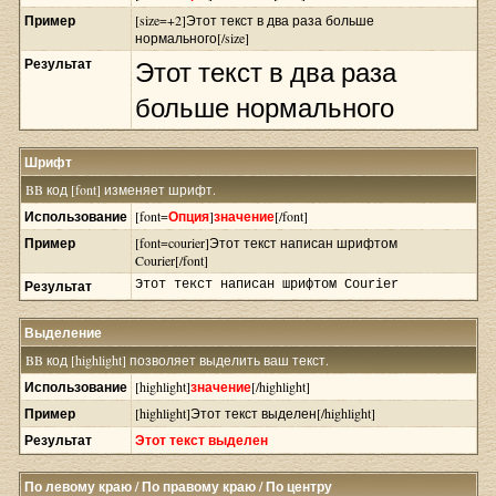
Пример
[size=+2]Этот текст в два раза больше
нормального[/size]
Результат
Этот текст в два раза
больше нормального
Шрифт
BB код [font] изменяет шрифт.
Использование
[font=
Опция
]
значение
[/font]
Пример
[font=courier]Этот текст написан шрифтом
Courier[/font]
Результат
Этот текст написан шрифтом Courier
Выделение
BB код [highlight] позволяет выделить ваш текст.
Использование
[highlight]
значение
[/highlight]
Пример
[highlight]Этот текст выделен[/highlight]
Результат
Этот текст выделен
По левому краю / По правому краю / По центру