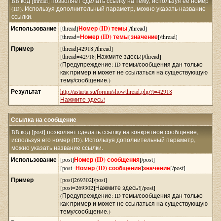
BB код [thread] позволяет сделать ссылку на тему, используя её номер
(ID). Используя дополнительный параметр, можно указать название
ссылки.
Использование
[thread]
Номер (ID) темы
[/thread]
[thread=
Номер (ID) темы
]
значение
[/thread]
Пример
[thread]42918[/thread]
[thread=42918]Нажмите здесь![/thread]
(Предупреждение: ID темы/сообщения дан только
как пример и может не ссылаться на существующую
тему/сообщение.)
Результат
http://astarta.su/forum/showthread.php?t=42918
Нажмите здесь!
Ссылка на сообщение
BB код [post] позволяет сделать ссылку на конкретное сообщение,
используя его номер (ID). Используя дополнительный параметр,
можно указать название ссылки.
Использование
[post]
Номер (ID) сообщения
[/post]
[post=
Номер (ID) сообщения
]
значение
[/post]
Пример
[post]269302[/post]
[post=269302]Нажмите здесь![/post]
(Предупреждение: ID темы/сообщения дан только
как пример и может не ссылаться на существующую
тему/сообщение.)