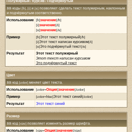
Полужирный / Курсив / Подчёркнутый
BB коды [b], [i] и [u] позволяют сделать текст полужирным, наклонным
и подчёркнутым соответственно.
Использование
[b]
значение
[/b]
[i]
значение
[/i]
[u]
значение
[/u]
Пример
[b]Этот текст полужирный[/b]
[i]Этот текст написан курсивом[/i]
[u]Это подчёркнутый текст[/u]
Результат
Этот текст полужирный
Этот текст написан курсивом
Это подчёркнутый текст
Цвет
BB код [color] меняет цвет текста.
Использование
[color=
Опция
]
значение
[/color]
Пример
[color=blue]Этот текст синий[/color]
Результат
Этот текст синий
Размер
BB код [size] позволяет изменять размер шрифта.
Использование
[size=
Опция
]
значение
[/size]