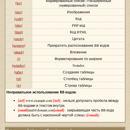
Маркированные списки / Расширенный
[list]
(нумерованный) список
[img]
Изображения
[code]
Код
[php]
PHP код
[html]
Код HTML
[quote]
Цитата
[noparse]
Прекратить распознавание BB кодов
[attach]
Вложение
[j]
Форматирование по ширине
[noindex]
Noindex
[table]
Создание таблицы
[td]
Столбец таблицы
[tr]
Строка таблицы
Неправильное использование BB кодов:
[url]
www.example.com
[/url]
- нельзя допускать пробела между
BB кодами и текстом внутри.
[email]
mail@domain.com
[email]
- закрывающая часть BB кода
должна быть с наклонной чертой (слеш) (
[/email]
)