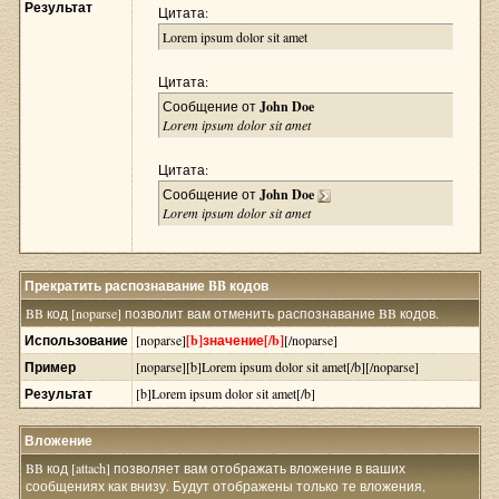
Результат
Цитата:
Lorem ipsum dolor sit amet
Цитата:
Сообщение от
John Doe
Lorem ipsum dolor sit amet
Цитата:
Сообщение от
John Doe
Lorem ipsum dolor sit amet
Прекратить распознавание BB кодов
BB код [noparse] позволит вам отменить распознавание BB кодов.
Использование
[noparse]
[b]значение[/b]
[/noparse]
Пример
[noparse][b]Lorem ipsum dolor sit amet[/b][/noparse]
Результат
[b]Lorem ipsum dolor sit amet[/b]
Вложение
BB код [attach] позволяет вам отображать вложение в ваших
сообщениях как внизу. Будут отображены только те вложения,