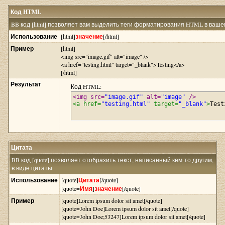
Код HTML
BB код [html] позволяет вам выделить теги форматирования HTML в вашем
Использование
[html]
значение
[/html]
Пример
[html]
<img src="image.gif" alt="image" />
<a href="testing.html" target="_blank">Testing</a>
[/html]
Результат
Код HTML:
<img src=
"image.gif"
 alt=
"image"
 />
<a href=
"testing.html"
 target=
"_blank"
>
Test
Цитата
BB код [quote] позволяет отобразить текст, написанный кем-то другим,
в виде цитаты.
Использование
[quote]
Цитата
[/quote]
[quote=
Имя
]
значение
[/quote]
Пример
[quote]Lorem ipsum dolor sit amet[/quote]
[quote=John Doe]Lorem ipsum dolor sit amet[/quote]
[quote=John Doe;53247]Lorem ipsum dolor sit amet[/quote]