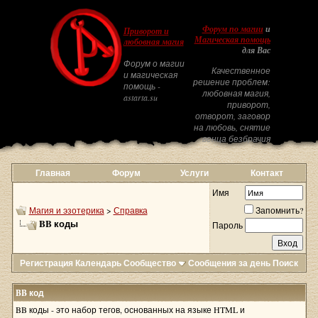
Форум по магии
и
Приворот и
Магическая помощь
любовная магия
для Вас
Форум о магии
Качественное
и магическая
решение проблем:
помощь -
любовная магия,
astarta.su
приворот,
отворот, заговор
на любовь, снятие
венца безбрачия
Главная
Форум
Услуги
Контакт
Имя
Магия и эзотерика
>
Справка
Запомнить?
BB коды
Пароль
Регистрация
Календарь
Сообщество
Сообщения за день
Поиск
BB код
BB коды - это набор тегов, основанных на языке HTML и