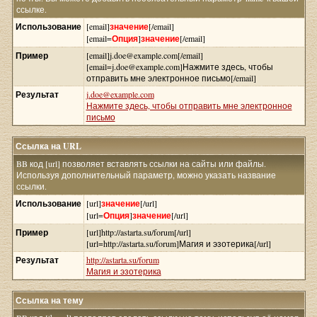
ссылке.
Использование
[email]
значение
[/email]
[email=
Опция
]
значение
[/email]
Пример
[email]j.doe@example.com[/email]
[email=j.doe@example.com]Нажмите здесь, чтобы
отправить мне электронное письмо[/email]
Результат
j.doe@example.com
Нажмите здесь, чтобы отправить мне электронное
письмо
Ссылка на URL
BB код [url] позволяет вставлять ссылки на сайты или файлы.
Используя дополнительный параметр, можно указать название
ссылки.
Использование
[url]
значение
[/url]
[url=
Опция
]
значение
[/url]
Пример
[url]http://astarta.su/forum[/url]
[url=http://astarta.su/forum]Магия и эзотерика[/url]
Результат
http://astarta.su/forum
Магия и эзотерика
Ссылка на тему