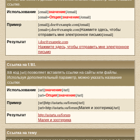
ссылке.
Использование
[email]
значение
[/email]
[email=
Опция
]
значение
[/email]
Пример
[email]j.doe@example.com[/email]
[email=j.doe@example.com]Нажмите здесь, чтобы
отправить мне электронное письмо[/email]
Результат
j.doe@example.com
Нажмите здесь, чтобы отправить мне электронное
письмо
Ссылка на URL
BB код [url] позволяет вставлять ссылки на сайты или файлы.
Используя дополнительный параметр, можно указать название
ссылки.
Использование
[url]
значение
[/url]
[url=
Опция
]
значение
[/url]
Пример
[url]http://astarta.su/forum[/url]
[url=http://astarta.su/forum]Магия и эзотерика[/url]
Результат
http://astarta.su/forum
Магия и эзотерика
Ссылка на тему