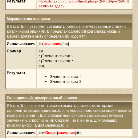
Результат
http://astarta.su/forum/showthread.php?p=269302#post269302
Нажмите здесь!
Маркированные списки
BB код [list] позволяет создавать простые и нумерованные списки с
различными опциями. В пределах одного BB код списка каждый
маркер должен быть определен BB кодом [*].
Использование
[list]
значение
[/list]
Пример
[list]
[*]Элемент списка 1
[*]Элемент списка 2
[/list]
Результат
Элемент списка 1
Элемент списка 2
Расширенный (нумерованный) список
BB код [list] позволяет также создавать списки с некоторыми
дополнительными опциями. Для нумерованного списка опция должна
иметь значение 1. Для алфавитного списка с заглавными буквами -
значение A, с прописными буквами - значение а. Для больших
римских цифр - I, для маленьких - i.
Использование
[list=
Опция
]
значение
[/list]