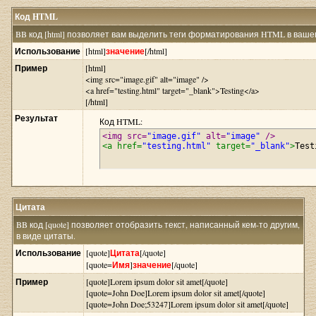
Код HTML
BB код [html] позволяет вам выделить теги форматирования HTML в вашем
Использование
[html]
значение
[/html]
Пример
[html]
<img src="image.gif" alt="image" />
<a href="testing.html" target="_blank">Testing</a>
[/html]
Результат
Код HTML:
<img src=
"image.gif"
 alt=
"image"
 />
<a href=
"testing.html"
 target=
"_blank"
>
Test
Цитата
BB код [quote] позволяет отобразить текст, написанный кем-то другим,
в виде цитаты.
Использование
[quote]
Цитата
[/quote]
[quote=
Имя
]
значение
[/quote]
Пример
[quote]Lorem ipsum dolor sit amet[/quote]
[quote=John Doe]Lorem ipsum dolor sit amet[/quote]
[quote=John Doe;53247]Lorem ipsum dolor sit amet[/quote]