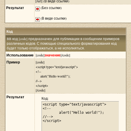
[/url] (В виде ссылки)
Результат
(Без ссылки)
(В виде ссылки)
Код
BB код [code] предназначен для публикации в сообщении примеров
различных кодов. С помощью специального форматирования код
будет только отображаться, а не исполняться.
Использование
[code]
значение
[/code]
Пример
[code]
<script type="text/javascript">
<!--
alert("Hello world!");
//-->
</script>
[/code]
Результат
Код:
<script type="text/javascript">

<!--

	alert("Hello world!");

//-->

</script>