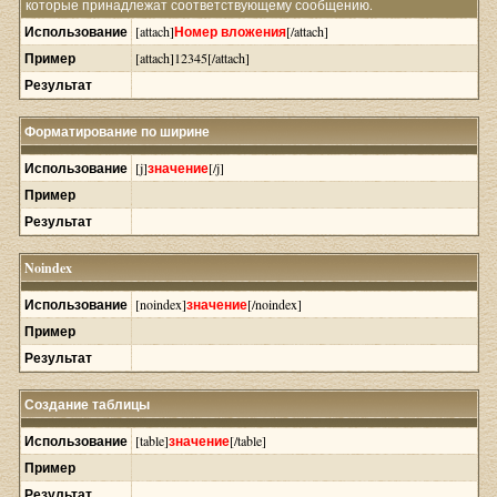
которые принадлежат соответствующему сообщению.
Использование
[attach]
Номер вложения
[/attach]
Пример
[attach]12345[/attach]
Результат
Форматирование по ширине
Использование
[j]
значение
[/j]
Пример
Результат
Noindex
Использование
[noindex]
значение
[/noindex]
Пример
Результат
Создание таблицы
Использование
[table]
значение
[/table]
Пример
Результат