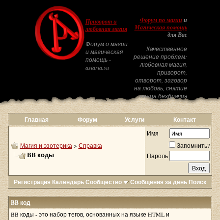
Форум по магии
и
Приворот и
Магическая помощь
любовная магия
для Вас
Форум о магии
Качественное
и магическая
решение проблем:
помощь -
любовная магия,
astarta.su
приворот,
отворот, заговор
на любовь, снятие
венца безбрачия
Главная
Форум
Услуги
Контакт
Имя
Магия и эзотерика
>
Справка
Запомнить?
BB коды
Пароль
Регистрация
Календарь
Сообщество
Сообщения за день
Поиск
BB код
BB коды - это набор тегов, основанных на языке HTML и