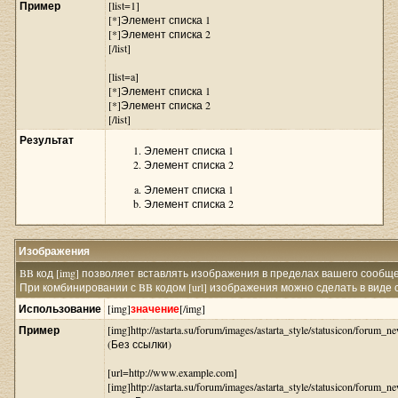
Пример
[list=1]
[*]Элемент списка 1
[*]Элемент списка 2
[/list]
[list=a]
[*]Элемент списка 1
[*]Элемент списка 2
[/list]
Результат
Элемент списка 1
Элемент списка 2
Элемент списка 1
Элемент списка 2
Изображения
BB код [img] позволяет вставлять изображения в пределах вашего сообщ
При комбинировании с BB кодом [url] изображения можно сделать в виде 
Использование
[img]
значение
[/img]
Пример
[img]http://astarta.su/forum/images/astarta_style/statusicon/forum_ne
(Без ссылки)
[url=http://www.example.com]
[img]http://astarta.su/forum/images/astarta_style/statusicon/forum_ne