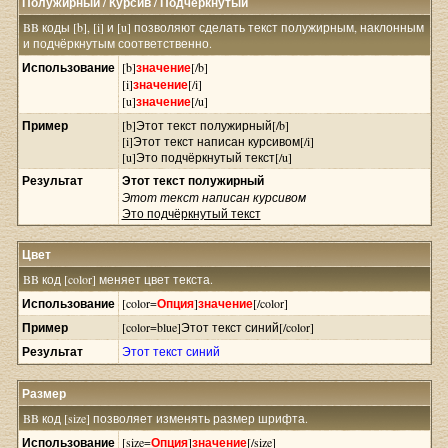
Полужирный / Курсив / Подчёркнутый
BB коды [b], [i] и [u] позволяют сделать текст полужирным, наклонным
и подчёркнутым соответственно.
Использование
[b]
значение
[/b]
[i]
значение
[/i]
[u]
значение
[/u]
Пример
[b]Этот текст полужирный[/b]
[i]Этот текст написан курсивом[/i]
[u]Это подчёркнутый текст[/u]
Результат
Этот текст полужирный
Этот текст написан курсивом
Это подчёркнутый текст
Цвет
BB код [color] меняет цвет текста.
Использование
[color=
Опция
]
значение
[/color]
Пример
[color=blue]Этот текст синий[/color]
Результат
Этот текст синий
Размер
BB код [size] позволяет изменять размер шрифта.
Использование
[size=
Опция
]
значение
[/size]