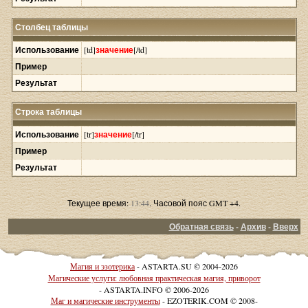
Столбец таблицы
Использование
[td]
значение
[/td]
Пример
Результат
Строка таблицы
Использование
[tr]
значение
[/tr]
Пример
Результат
Текущее время:
13:44
. Часовой пояс GMT +4.
Обратная связь
-
Архив
-
Вверх
Магия и эзотерика
- ASTARTA.SU © 2004-2026
Магические услуги: любовная практическая магия, приворот
- ASTARTA.INFO © 2006-2026
Маг и магические инструменты
- EZOTERIK.COM © 2008-