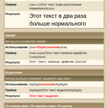
Пример
[size=+2]Этот текст в два раза больше
нормального[/size]
Результат
Этот текст в два раза
больше нормального
Шрифт
BB код [font] изменяет шрифт.
Использование
[font=
Опция
]
значение
[/font]
Пример
[font=courier]Этот текст написан шрифтом
Courier[/font]
Результат
Этот текст написан шрифтом Courier
Выделение
BB код [highlight] позволяет выделить ваш текст.
Использование
[highlight]
значение
[/highlight]
Пример
[highlight]Этот текст выделен[/highlight]
Результат
Этот текст выделен
По левому краю / По правому краю / По центру