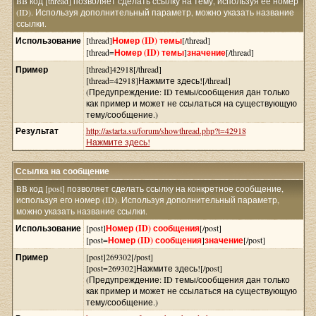
BB код [thread] позволяет сделать ссылку на тему, используя её номер
(ID). Используя дополнительный параметр, можно указать название
ссылки.
Использование
[thread]
Номер (ID) темы
[/thread]
[thread=
Номер (ID) темы
]
значение
[/thread]
Пример
[thread]42918[/thread]
[thread=42918]Нажмите здесь![/thread]
(Предупреждение: ID темы/сообщения дан только
как пример и может не ссылаться на существующую
тему/сообщение.)
Результат
http://astarta.su/forum/showthread.php?t=42918
Нажмите здесь!
Ссылка на сообщение
BB код [post] позволяет сделать ссылку на конкретное сообщение,
используя его номер (ID). Используя дополнительный параметр,
можно указать название ссылки.
Использование
[post]
Номер (ID) сообщения
[/post]
[post=
Номер (ID) сообщения
]
значение
[/post]
Пример
[post]269302[/post]
[post=269302]Нажмите здесь![/post]
(Предупреждение: ID темы/сообщения дан только
как пример и может не ссылаться на существующую
тему/сообщение.)