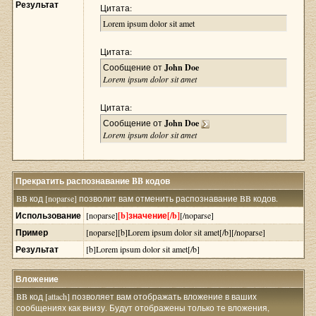
Результат
Цитата:
Lorem ipsum dolor sit amet
Цитата:
Сообщение от
John Doe
Lorem ipsum dolor sit amet
Цитата:
Сообщение от
John Doe
Lorem ipsum dolor sit amet
Прекратить распознавание BB кодов
BB код [noparse] позволит вам отменить распознавание BB кодов.
Использование
[noparse]
[b]значение[/b]
[/noparse]
Пример
[noparse][b]Lorem ipsum dolor sit amet[/b][/noparse]
Результат
[b]Lorem ipsum dolor sit amet[/b]
Вложение
BB код [attach] позволяет вам отображать вложение в ваших
сообщениях как внизу. Будут отображены только те вложения,