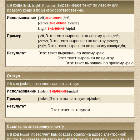
BB коды [left], [right] и [center] выравнивают текст по левому или
правому краю и по центру соответственно.
Использование
[left]
значение
[/left]
[center]
значение
[/center]
[right]
значение
[/right]
Пример
[left]Этот текст выровнен по левому краю[/left]
[center]Этот текст выровнен по центру[/center]
[right]Этот текст выровнен по правому краю[/right]
Результат
Этот текст выровнен по левому краю
Этот текст выровнен по центру
Этот текст выровнен по правому краю
Отступ
BB код [indent] позволяет сделать отступ.
Использование
[indent]
значение
[/indent]
Пример
[indent]Этот текст с отступом[/indent]
Результат
Этот текст с отступом
Ссылка на электронную почту
BB код [email] позволяет вам создать ссылку на адрес электронной
почты. Вы можете добавить необязательный параметр 'name' к вашей