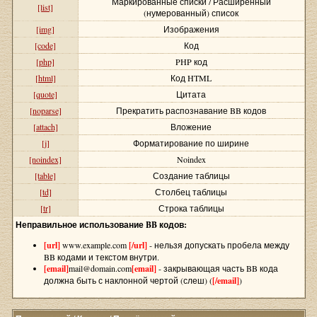
Маркированные списки / Расширенный
[list]
(нумерованный) список
[img]
Изображения
[code]
Код
[php]
PHP код
[html]
Код HTML
[quote]
Цитата
[noparse]
Прекратить распознавание BB кодов
[attach]
Вложение
[j]
Форматирование по ширине
[noindex]
Noindex
[table]
Создание таблицы
[td]
Столбец таблицы
[tr]
Строка таблицы
Неправильное использование BB кодов:
[url]
www.example.com
[/url]
- нельзя допускать пробела между
BB кодами и текстом внутри.
[email]
mail@domain.com
[email]
- закрывающая часть BB кода
должна быть с наклонной чертой (слеш) (
[/email]
)