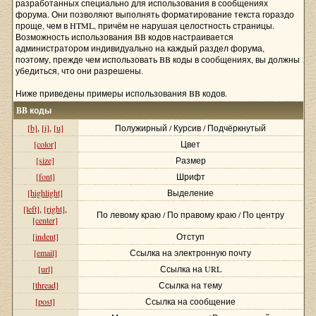
разработанных специально для использования в сообщениях
форума. Они позволяют выполнять форматирование текста гораздо
проще, чем в HTML, причём не нарушая целостность страницы.
Возможность использования BB кодов настраивается
администратором индивидуально на каждый раздел форума,
поэтому, прежде чем использовать BB коды в сообщениях, вы должны
убедиться, что они разрешены.
Ниже приведены примеры использования BB кодов.
BB коды
[b]
,
[i]
,
[u]
Полужирный / Курсив / Подчёркнутый
[color]
Цвет
[size]
Размер
[font]
Шрифт
[highlight]
Выделение
[left]
,
[right]
,
По левому краю / По правому краю / По центру
[center]
[indent]
Отступ
[email]
Ссылка на электронную почту
[url]
Ссылка на URL
[thread]
Ссылка на тему
[post]
Ссылка на сообщение