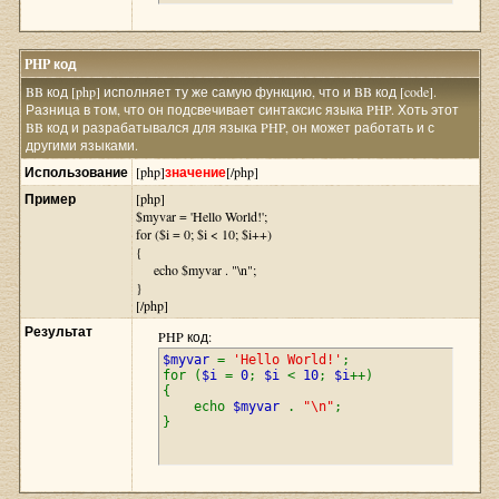
PHP код
BB код [php] исполняет ту же самую функцию, что и BB код [code].
Разница в том, что он подсвечивает синтаксис языка PHP. Хоть этот
BB код и разрабатывался для языка PHP, он может работать и с
другими языками.
Использование
[php]
значение
[/php]
Пример
[php]
$myvar = 'Hello World!';
for ($
i = 0; $i < 10; $i++)
{
echo $myvar . "\n";
}
[/php]
Результат
PHP код:
$myvar
=
'Hello World!'
;
for (
$i
=
0
;
$i
<
10
;
$i
++)
{
echo
$myvar
.
"\n"
;
}