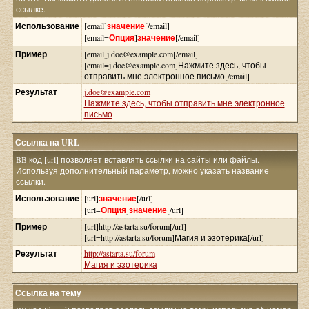
ссылке.
Использование
[email]
значение
[/email]
[email=
Опция
]
значение
[/email]
Пример
[email]j.doe@example.com[/email]
[email=j.doe@example.com]Нажмите здесь, чтобы
отправить мне электронное письмо[/email]
Результат
j.doe@example.com
Нажмите здесь, чтобы отправить мне электронное
письмо
Ссылка на URL
BB код [url] позволяет вставлять ссылки на сайты или файлы.
Используя дополнительный параметр, можно указать название
ссылки.
Использование
[url]
значение
[/url]
[url=
Опция
]
значение
[/url]
Пример
[url]http://astarta.su/forum[/url]
[url=http://astarta.su/forum]Магия и эзотерика[/url]
Результат
http://astarta.su/forum
Магия и эзотерика
Ссылка на тему