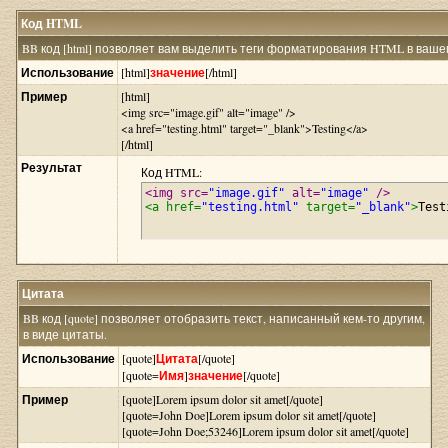
Код HTML
BB код [html] позволяет вам выделить теги форматирования HTML в вашем
Использование
[html]
значение
[/html]
Пример
[html]
<img src="image.gif" alt="image" />
<a href="testing.html" target="_blank">Testing</a>
[/html]
Результат
Код HTML:
<img src=
"image.gif"
 alt=
"image"
 />
<a href=
"testing.html"
 target=
"_blank"
>
Test
Цитата
BB код [quote] позволяет отобразить текст, написанный кем-то другим,
в виде цитаты.
Использование
[quote]
Цитата
[/quote]
[quote=
Имя
]
значение
[/quote]
Пример
[quote]Lorem ipsum dolor sit amet[/quote]
[quote=John Doe]Lorem ipsum dolor sit amet[/quote]
[quote=John Doe;53246]Lorem ipsum dolor sit amet[/quote]