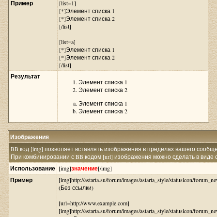
Пример
[list=1]
[*]Элемент списка 1
[*]Элемент списка 2
[/list]
[list=a]
[*]Элемент списка 1
[*]Элемент списка 2
[/list]
Результат
Элемент списка 1
Элемент списка 2
Элемент списка 1
Элемент списка 2
Изображения
BB код [img] позволяет вставлять изображения в пределах вашего сообщ
При комбинировании с BB кодом [url] изображения можно сделать в виде 
Использование
[img]
значение
[/img]
Пример
[img]http://astarta.su/forum/images/astarta_style/statusicon/forum_ne
(Без ссылки)
[url=http://www.example.com]
[img]http://astarta.su/forum/images/astarta_style/statusicon/forum_ne