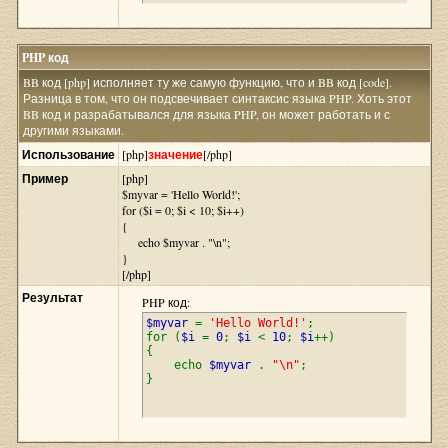
PHP код
BB код [php] исполняет ту же самую функцию, что и BB код [code].
Разница в том, что он подсвечивает синтаксис языка PHP. Хоть этот
BB код и разрабатывался для языка PHP, он может работать и с
другими языками.
Использование
[php]
значение
[/php]
Пример
[php]
$myvar = 'Hello World!';
for ($
i = 0; $i < 10; $i++)
{
echo $myvar . "\n";
}
[/php]
Результат
PHP код:
$myvar
=
'Hello World!'
;
for (
$i
=
0
;
$i
<
10
;
$i
++)
{
echo
$myvar
.
"\n"
;
}