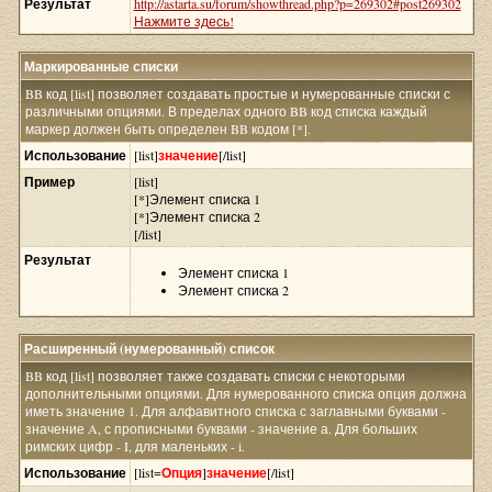
Результат
http://astarta.su/forum/showthread.php?p=269302#post269302
Нажмите здесь!
Маркированные списки
BB код [list] позволяет создавать простые и нумерованные списки с
различными опциями. В пределах одного BB код списка каждый
маркер должен быть определен BB кодом [*].
Использование
[list]
значение
[/list]
Пример
[list]
[*]Элемент списка 1
[*]Элемент списка 2
[/list]
Результат
Элемент списка 1
Элемент списка 2
Расширенный (нумерованный) список
BB код [list] позволяет также создавать списки с некоторыми
дополнительными опциями. Для нумерованного списка опция должна
иметь значение 1. Для алфавитного списка с заглавными буквами -
значение A, с прописными буквами - значение а. Для больших
римских цифр - I, для маленьких - i.
Использование
[list=
Опция
]
значение
[/list]