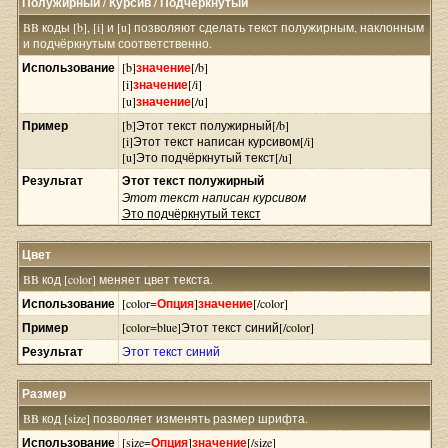
Полужирный / Курсив / Подчёркнутый
BB коды [b], [i] и [u] позволяют сделать текст полужирным, наклонным
и подчёркнутым соответственно.
Использование
[b]
значение
[/b]
[i]
значение
[/i]
[u]
значение
[/u]
Пример
[b]Этот текст полужирный[/b]
[i]Этот текст написан курсивом[/i]
[u]Это подчёркнутый текст[/u]
Результат
Этот текст полужирный
Этот текст написан курсивом
Это подчёркнутый текст
Цвет
BB код [color] меняет цвет текста.
Использование
[color=
Опция
]
значение
[/color]
Пример
[color=blue]Этот текст синий[/color]
Результат
Этот текст синий
Размер
BB код [size] позволяет изменять размер шрифта.
Использование
[size=
Опция
]
значение
[/size]