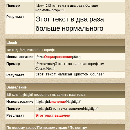
Пример
[size=+2]Этот текст в два раза больше
нормального[/size]
Результат
Этот текст в два раза
больше нормального
Шрифт
BB код [font] изменяет шрифт.
Использование
[font=
Опция
]
значение
[/font]
Пример
[font=courier]Этот текст написан шрифтом
Courier[/font]
Результат
Этот текст написан шрифтом Courier
Выделение
BB код [highlight] позволяет выделить ваш текст.
Использование
[highlight]
значение
[/highlight]
Пример
[highlight]Этот текст выделен[/highlight]
Результат
Этот текст выделен
По левому краю / По правому краю / По центру