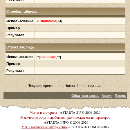
Столбец таблицы
Использование
[td]
значение
[/td]
Пример
Результат
Строка таблицы
Использование
[tr]
значение
[/tr]
Пример
Результат
Текущее время:
13:21
. Часовой пояс GMT +4.
Обратная связь
-
Архив
-
Вверх
Магия и эзотерика
- ASTARTA.SU © 2004-2026
Магические услуги: любовная практическая магия, приворот
- ASTARTA.INFO © 2006-2026
Маг и магические инструменты
- EZOTERIK.COM © 2008-