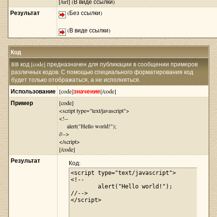
[/url] (В виде ссылки)
Результат
(Без ссылки)
(В виде ссылки)
Код
BB код [code] предназначен для публикации в сообщении примеров
различных кодов. С помощью специального форматирования код
будет только отображаться, а не исполняться.
Использование
[code]
значение
[/code]
Пример
[code]
<script type="text/javascript">
<!--
alert("Hello world!");
//-->
</script>
[/code]
Результат
Код:
<script type="text/javascript">

<!--

	alert("Hello world!");

//-->

</script>