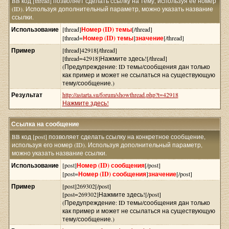
BB код [thread] позволяет сделать ссылку на тему, используя её номер
(ID). Используя дополнительный параметр, можно указать название
ссылки.
Использование
[thread]
Номер (ID) темы
[/thread]
[thread=
Номер (ID) темы
]
значение
[/thread]
Пример
[thread]42918[/thread]
[thread=42918]Нажмите здесь![/thread]
(Предупреждение: ID темы/сообщения дан только
как пример и может не ссылаться на существующую
тему/сообщение.)
Результат
http://astarta.su/forum/showthread.php?t=42918
Нажмите здесь!
Ссылка на сообщение
BB код [post] позволяет сделать ссылку на конкретное сообщение,
используя его номер (ID). Используя дополнительный параметр,
можно указать название ссылки.
Использование
[post]
Номер (ID) сообщения
[/post]
[post=
Номер (ID) сообщения
]
значение
[/post]
Пример
[post]269302[/post]
[post=269302]Нажмите здесь![/post]
(Предупреждение: ID темы/сообщения дан только
как пример и может не ссылаться на существующую
тему/сообщение.)