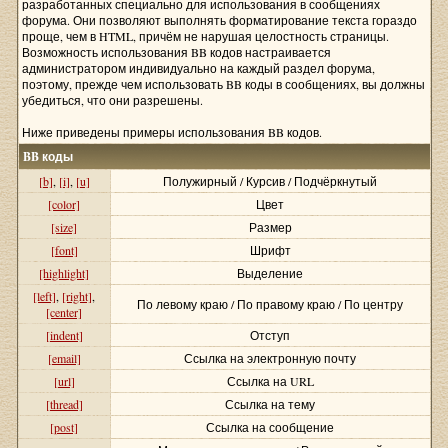
разработанных специально для использования в сообщениях
форума. Они позволяют выполнять форматирование текста гораздо
проще, чем в HTML, причём не нарушая целостность страницы.
Возможность использования BB кодов настраивается
администратором индивидуально на каждый раздел форума,
поэтому, прежде чем использовать BB коды в сообщениях, вы должны
убедиться, что они разрешены.
Ниже приведены примеры использования BB кодов.
BB коды
[b]
,
[i]
,
[u]
Полужирный / Курсив / Подчёркнутый
[color]
Цвет
[size]
Размер
[font]
Шрифт
[highlight]
Выделение
[left]
,
[right]
,
По левому краю / По правому краю / По центру
[center]
[indent]
Отступ
[email]
Ссылка на электронную почту
[url]
Ссылка на URL
[thread]
Ссылка на тему
[post]
Ссылка на сообщение