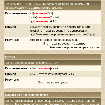
BB коды [left], [right] и [center] выравнивают текст по левому или
правому краю и по центру соответственно.
Использование
[left]
значение
[/left]
[center]
значение
[/center]
[right]
значение
[/right]
Пример
[left]Этот текст выровнен по левому краю[/left]
[center]Этот текст выровнен по центру[/center]
[right]Этот текст выровнен по правому краю[/right]
Результат
Этот текст выровнен по левому краю
Этот текст выровнен по центру
Этот текст выровнен по правому краю
Отступ
BB код [indent] позволяет сделать отступ.
Использование
[indent]
значение
[/indent]
Пример
[indent]Этот текст с отступом[/indent]
Результат
Этот текст с отступом
Ссылка на электронную почту
BB код [email] позволяет вам создать ссылку на адрес электронной
почты. Вы можете добавить необязательный параметр 'name' к вашей