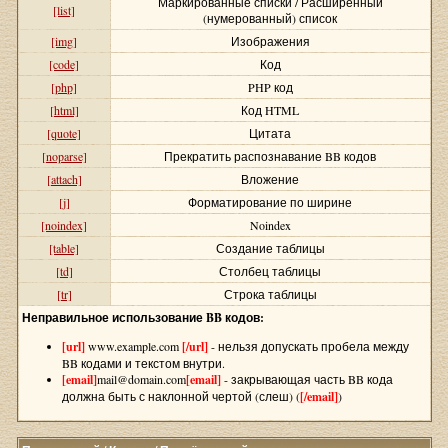
Маркированные списки / Расширенный
[list]
(нумерованный) список
[img]
Изображения
[code]
Код
[php]
PHP код
[html]
Код HTML
[quote]
Цитата
[noparse]
Прекратить распознавание BB кодов
[attach]
Вложение
[j]
Форматирование по ширине
[noindex]
Noindex
[table]
Создание таблицы
[td]
Столбец таблицы
[tr]
Строка таблицы
Неправильное использование BB кодов:
[url]
www.example.com
[/url]
- нельзя допускать пробела между
BB кодами и текстом внутри.
[email]
mail@domain.com
[email]
- закрывающая часть BB кода
должна быть с наклонной чертой (слеш) (
[/email]
)