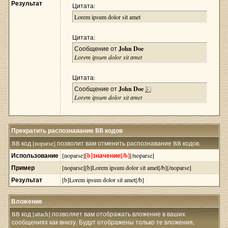
Результат
Цитата:
Lorem ipsum dolor sit amet
Цитата:
Сообщение от
John Doe
Lorem ipsum dolor sit amet
Цитата:
Сообщение от
John Doe
Lorem ipsum dolor sit amet
Прекратить распознавание BB кодов
BB код [noparse] позволит вам отменить распознавание BB кодов.
Использование
[noparse]
[b]значение[/b]
[/noparse]
Пример
[noparse][b]Lorem ipsum dolor sit amet[/b][/noparse]
Результат
[b]Lorem ipsum dolor sit amet[/b]
Вложение
BB код [attach] позволяет вам отображать вложение в ваших
сообщениях как внизу. Будут отображены только те вложения,