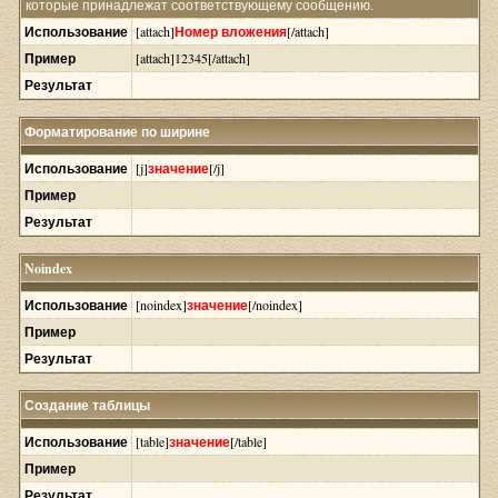
которые принадлежат соответствующему сообщению.
Использование
[attach]
Номер вложения
[/attach]
Пример
[attach]12345[/attach]
Результат
Форматирование по ширине
Использование
[j]
значение
[/j]
Пример
Результат
Noindex
Использование
[noindex]
значение
[/noindex]
Пример
Результат
Создание таблицы
Использование
[table]
значение
[/table]
Пример
Результат