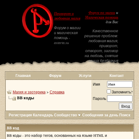
Форум по магии
и
Приворот и
Магическая помощь
любовная магия
для Вас
Форум о магии
Качественное
и магическая
решение проблем:
помощь -
любовная магия,
astarta.su
приворот,
отворот, заговор
на любовь, снятие
венца безбрачия
Главная
Форум
Услуги
Контакт
Имя
Магия и эзотерика
>
Справка
Запомнить?
BB коды
Пароль
Регистрация
Календарь
Сообщество
Сообщения за день
Поиск
BB код
BB коды - это набор тегов, основанных на языке HTML и