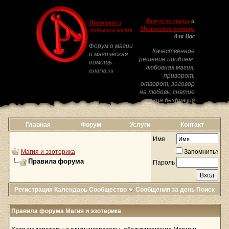
Форум по магии
и
Приворот и
Магическая помощь
любовная магия
для Вас
Форум о магии
Качественное
и магическая
решение проблем:
помощь -
любовная магия,
astarta.su
приворот,
отворот, заговор
на любовь, снятие
венца безбрачия
Главная
Форум
Услуги
Контакт
Имя
Магия и эзотерика
Запомнить?
Правила форума
Пароль
Регистрация
Календарь
Сообщество
Сообщения за день
Поиск
Правила форума Магия и эзотерика