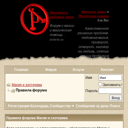
Форум по магии
и
Приворот и
Магическая помощь
любовная магия
для Вас
Форум о магии
Качественное
и магическая
решение проблем:
помощь -
любовная магия,
astarta.su
приворот,
отворот, заговор
на любовь, снятие
венца безбрачия
Главная
Форум
Услуги
Контакт
Имя
Магия и эзотерика
Запомнить?
Правила форума
Пароль
Регистрация
Календарь
Сообщество
Сообщения за день
Поиск
Правила форума Магия и эзотерика