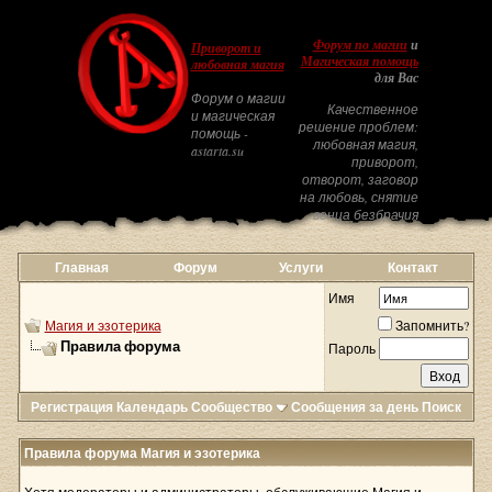
Форум по магии
и
Приворот и
Магическая помощь
любовная магия
для Вас
Форум о магии
Качественное
и магическая
решение проблем:
помощь -
любовная магия,
astarta.su
приворот,
отворот, заговор
на любовь, снятие
венца безбрачия
Главная
Форум
Услуги
Контакт
Имя
Магия и эзотерика
Запомнить?
Правила форума
Пароль
Регистрация
Календарь
Сообщество
Сообщения за день
Поиск
Правила форума Магия и эзотерика