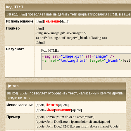
Код HTML
BB код [html] позволяет вам выделить теги форматирования HTML в вашем
Использование
[html]
значение
[/html]
Пример
[html]
<img src="image.gif" alt="image" />
<a href="testing.html" target="_blank">Testing</a>
[/html]
Результат
Код HTML:
<img src=
"image.gif"
 alt=
"image"
 />
<a href=
"testing.html"
 target=
"_blank"
>
Test
Цитата
BB код [quote] позволяет отобразить текст, написанный кем-то другим,
в виде цитаты.
Использование
[quote]
Цитата
[/quote]
[quote=
Имя
]
значение
[/quote]
Пример
[quote]Lorem ipsum dolor sit amet[/quote]
[quote=John Doe]Lorem ipsum dolor sit amet[/quote]
[quote=John Doe;53247]Lorem ipsum dolor sit amet[/quote]