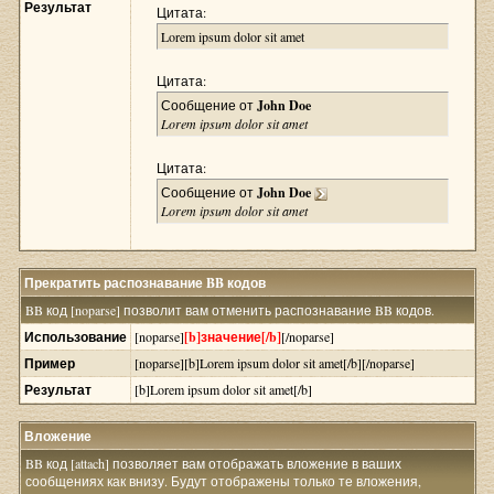
Результат
Цитата:
Lorem ipsum dolor sit amet
Цитата:
Сообщение от
John Doe
Lorem ipsum dolor sit amet
Цитата:
Сообщение от
John Doe
Lorem ipsum dolor sit amet
Прекратить распознавание BB кодов
BB код [noparse] позволит вам отменить распознавание BB кодов.
Использование
[noparse]
[b]значение[/b]
[/noparse]
Пример
[noparse][b]Lorem ipsum dolor sit amet[/b][/noparse]
Результат
[b]Lorem ipsum dolor sit amet[/b]
Вложение
BB код [attach] позволяет вам отображать вложение в ваших
сообщениях как внизу. Будут отображены только те вложения,