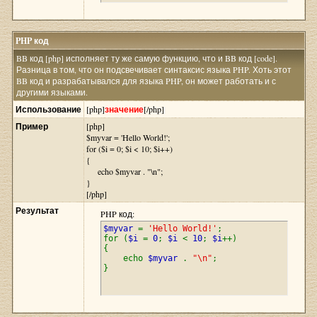
PHP код
BB код [php] исполняет ту же самую функцию, что и BB код [code].
Разница в том, что он подсвечивает синтаксис языка PHP. Хоть этот
BB код и разрабатывался для языка PHP, он может работать и с
другими языками.
Использование
[php]
значение
[/php]
Пример
[php]
$myvar = 'Hello World!';
for ($
i = 0; $i < 10; $i++)
{
echo $myvar . "\n";
}
[/php]
Результат
PHP код:
$myvar
=
'Hello World!'
;
for (
$i
=
0
;
$i
<
10
;
$i
++)
{
echo
$myvar
.
"\n"
;
}