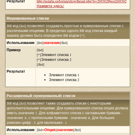
Результат
http://astarta.su/forum/showthread.php?p=269302#post269302
Нажмите здесь!
Маркированные списки
BB код [list] позволяет создавать простые и нумерованные списки с
различными опциями. В пределах одного BB код списка каждый
маркер должен быть определен BB кодом [*].
Использование
[list]
значение
[/list]
Пример
[list]
[*]Элемент списка 1
[*]Элемент списка 2
[/list]
Результат
Элемент списка 1
Элемент списка 2
Расширенный (нумерованный) список
BB код [list] позволяет также создавать списки с некоторыми
дополнительными опциями. Для нумерованного списка опция должна
иметь значение 1. Для алфавитного списка с заглавными буквами -
значение A, с прописными буквами - значение а. Для больших
римских цифр - I, для маленьких - i.
Использование
[list=
Опция
]
значение
[/list]