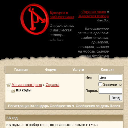
Форум по магии
и
Приворот и
Магическая помощь
любовная магия
для Вас
Форум о магии
Качественное
и магическая
решение проблем:
помощь -
любовная магия,
astarta.su
приворот,
отворот, заговор
на любовь, снятие
венца безбрачия
Главная
Форум
Услуги
Контакт
Имя
Магия и эзотерика
>
Справка
Запомнить?
BB коды
Пароль
Регистрация
Календарь
Сообщество
Сообщения за день
Поиск
BB код
BB коды - это набор тегов, основанных на языке HTML и