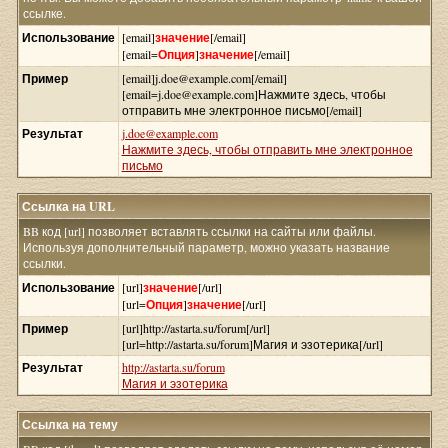
ссылке.
Использование
[email]
значение
[/email]
[email=
Опция
]
значение
[/email]
Пример
[email]j.doe@example.com[/email]
[email=j.doe@example.com]Нажмите здесь, чтобы
отправить мне электронное письмо[/email]
Результат
j.doe@example.com
Нажмите здесь, чтобы отправить мне электронное
письмо
Ссылка на URL
BB код [url] позволяет вставлять ссылки на сайты или файлы.
Используя дополнительный параметр, можно указать название
ссылки.
Использование
[url]
значение
[/url]
[url=
Опция
]
значение
[/url]
Пример
[url]http://astarta.su/forum[/url]
[url=http://astarta.su/forum]Магия и эзотерика[/url]
Результат
http://astarta.su/forum
Магия и эзотерика
Ссылка на тему