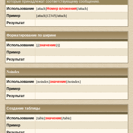
которые принадлежат соответствующему сообщению.
Использование
[attach]
Номер вложения
[/attach]
Пример
[attach]12345[/attach]
Результат
Форматирование по ширине
Использование
[j]
значение
[/j]
Пример
Результат
Noindex
Использование
[noindex]
значение
[/noindex]
Пример
Результат
Создание таблицы
Использование
[table]
значение
[/table]
Пример
Результат