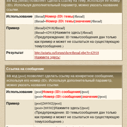
BB код [thread] позволяет сделать ссылку на тему, используя её номер
(ID). Используя дополнительный параметр, можно указать название
ссылки.
Использование
[thread]
Номер (ID) темы
[/thread]
[thread=
Номер (ID) темы
]
значение
[/thread]
Пример
[thread]42918[/thread]
[thread=42918]Нажмите здесь![/thread]
(Предупреждение: ID темы/сообщения дан только
как пример и может не ссылаться на существующую
тему/сообщение.)
Результат
http://astarta.su/forum/showthread.php?t=42918
Нажмите здесь!
Ссылка на сообщение
BB код [post] позволяет сделать ссылку на конкретное сообщение,
используя его номер (ID). Используя дополнительный параметр,
можно указать название ссылки.
Использование
[post]
Номер (ID) сообщения
[/post]
[post=
Номер (ID) сообщения
]
значение
[/post]
Пример
[post]269302[/post]
[post=269302]Нажмите здесь![/post]
(Предупреждение: ID темы/сообщения дан только
как пример и может не ссылаться на существующую
тему/сообщение.)