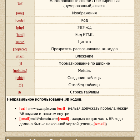
Маркированные списки / Расширенный
[list]
(нумерованный) список
[img]
Изображения
[code]
Код
[php]
PHP код
[html]
Код HTML
[quote]
Цитата
[noparse]
Прекратить распознавание BB кодов
[attach]
Вложение
[j]
Форматирование по ширине
[noindex]
Noindex
[table]
Создание таблицы
[td]
Столбец таблицы
[tr]
Строка таблицы
Неправильное использование BB кодов:
[url]
www.example.com
[/url]
- нельзя допускать пробела между
BB кодами и текстом внутри.
[email]
mail@domain.com
[email]
- закрывающая часть BB кода
должна быть с наклонной чертой (слеш) (
[/email]
)