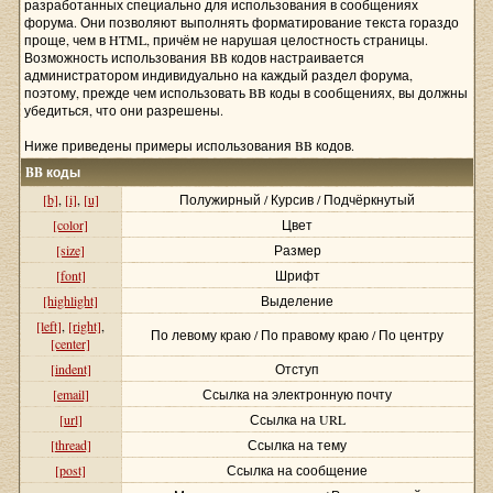
разработанных специально для использования в сообщениях
форума. Они позволяют выполнять форматирование текста гораздо
проще, чем в HTML, причём не нарушая целостность страницы.
Возможность использования BB кодов настраивается
администратором индивидуально на каждый раздел форума,
поэтому, прежде чем использовать BB коды в сообщениях, вы должны
убедиться, что они разрешены.
Ниже приведены примеры использования BB кодов.
BB коды
[b]
,
[i]
,
[u]
Полужирный / Курсив / Подчёркнутый
[color]
Цвет
[size]
Размер
[font]
Шрифт
[highlight]
Выделение
[left]
,
[right]
,
По левому краю / По правому краю / По центру
[center]
[indent]
Отступ
[email]
Ссылка на электронную почту
[url]
Ссылка на URL
[thread]
Ссылка на тему
[post]
Ссылка на сообщение