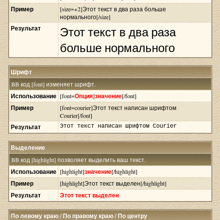
Пример
[size=+2]Этот текст в два раза больше
нормального[/size]
Результат
Этот текст в два раза
больше нормального
Шрифт
BB код [font] изменяет шрифт.
Использование
[font=
Опция
]
значение
[/font]
Пример
[font=courier]Этот текст написан шрифтом
Courier[/font]
Результат
Этот текст написан шрифтом Courier
Выделение
BB код [highlight] позволяет выделить ваш текст.
Использование
[highlight]
значение
[/highlight]
Пример
[highlight]Этот текст выделен[/highlight]
Результат
Этот текст выделен
По левому краю / По правому краю / По центру