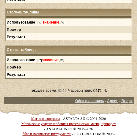
Столбец таблицы
Использование
[td]
значение
[/td]
Пример
Результат
Строка таблицы
Использование
[tr]
значение
[/tr]
Пример
Результат
Текущее время:
03:59
. Часовой пояс GMT +4.
Обратная связь
-
Архив
-
Вверх
Магия и эзотерика
- ASTARTA.SU © 2004-2026
Магические услуги: любовная практическая магия, приворот
- ASTARTA.INFO © 2006-2026
Маг и магические инструменты
- EZOTERIK.COM © 2008-