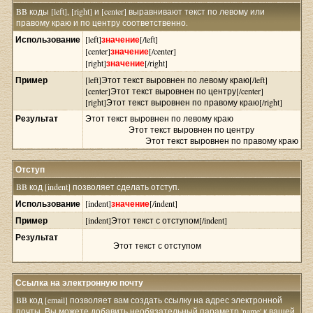
BB коды [left], [right] и [center] выравнивают текст по левому или
правому краю и по центру соответственно.
Использование
[left]
значение
[/left]
[center]
значение
[/center]
[right]
значение
[/right]
Пример
[left]Этот текст выровнен по левому краю[/left]
[center]Этот текст выровнен по центру[/center]
[right]Этот текст выровнен по правому краю[/right]
Результат
Этот текст выровнен по левому краю
Этот текст выровнен по центру
Этот текст выровнен по правому краю
Отступ
BB код [indent] позволяет сделать отступ.
Использование
[indent]
значение
[/indent]
Пример
[indent]Этот текст с отступом[/indent]
Результат
Этот текст с отступом
Ссылка на электронную почту
BB код [email] позволяет вам создать ссылку на адрес электронной
почты. Вы можете добавить необязательный параметр 'name' к вашей