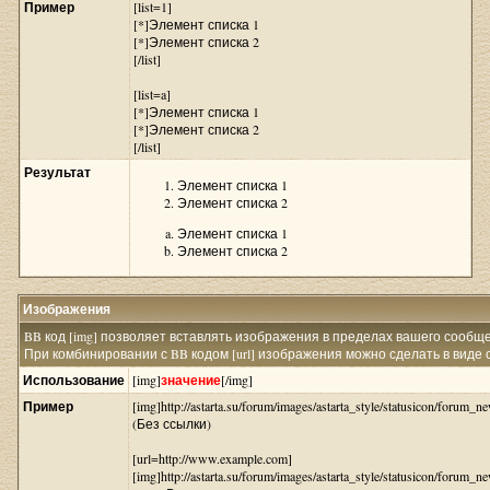
Пример
[list=1]
[*]Элемент списка 1
[*]Элемент списка 2
[/list]
[list=a]
[*]Элемент списка 1
[*]Элемент списка 2
[/list]
Результат
Элемент списка 1
Элемент списка 2
Элемент списка 1
Элемент списка 2
Изображения
BB код [img] позволяет вставлять изображения в пределах вашего сообщ
При комбинировании с BB кодом [url] изображения можно сделать в виде 
Использование
[img]
значение
[/img]
Пример
[img]http://astarta.su/forum/images/astarta_style/statusicon/forum_ne
(Без ссылки)
[url=http://www.example.com]
[img]http://astarta.su/forum/images/astarta_style/statusicon/forum_ne