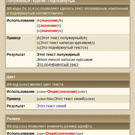
Полужирный / Курсив / Подчёркнутый
BB коды [b], [i] и [u] позволяют сделать текст полужирным, наклонным
и подчёркнутым соответственно.
Использование
[b]
значение
[/b]
[i]
значение
[/i]
[u]
значение
[/u]
Пример
[b]Этот текст полужирный[/b]
[i]Этот текст написан курсивом[/i]
[u]Это подчёркнутый текст[/u]
Результат
Этот текст полужирный
Этот текст написан курсивом
Это подчёркнутый текст
Цвет
BB код [color] меняет цвет текста.
Использование
[color=
Опция
]
значение
[/color]
Пример
[color=blue]Этот текст синий[/color]
Результат
Этот текст синий
Размер
BB код [size] позволяет изменять размер шрифта.
Использование
[size=
Опция
]
значение
[/size]