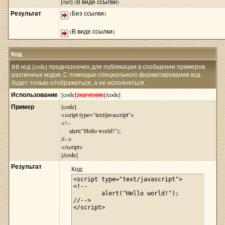
[/url] (В виде ссылки)
Результат
(Без ссылки)
(В виде ссылки)
Код
BB код [code] предназначен для публикации в сообщении примеров
различных кодов. С помощью специального форматирования код
будет только отображаться, а не исполняться.
Использование
[code]
значение
[/code]
Пример
[code]
<script type="text/javascript">
<!--
alert("Hello world!");
//-->
</script>
[/code]
Результат
Код:
<script type="text/javascript">

<!--

	alert("Hello world!");

//-->

</script>