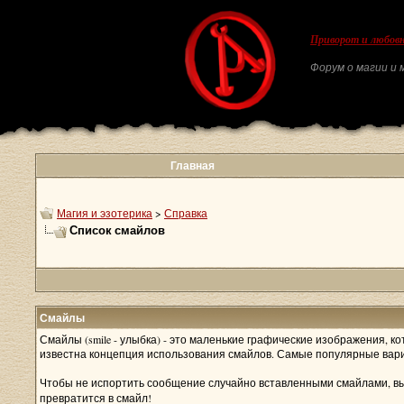
Приворот и любовн
Форум о магии и м
Главная
Магия и эзотерика
>
Справка
Список смайлов
Смайлы
Смайлы (smile - улыбка) - это маленькие графические изображения, к
известна концепция использования смайлов. Самые популярные вари
Чтобы не испортить сообщение случайно вставленными смайлами, вы 
превратится в смайл!