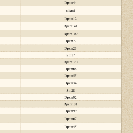
Dpsm44
ndsm1
Dpsm12
Dpsm141
Dpsm109
Dpsm77
Dpsm23
Sm17
Dpsm120
Dpsm88
Dpsm55
Dpsm34
Sm28
Dpsm02
Dpsm131
Dpsm99
Dpsm67
Dpsm45