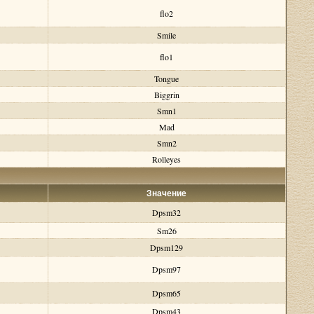
flo2
Smile
flo1
Tongue
Biggrin
Smn1
Mad
Smn2
Rolleyes
Значение
Dpsm32
Sm26
Dpsm129
Dpsm97
Dpsm65
Dpsm43