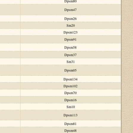
Dpsm80
Dpsm47
Dpsm26
Sm20
Dpsm123
Dpsm91
Dpsm58
Dpsm37
Sm31
Dpsm05
Dpsm134
Dpsm102
Dpsm70
Dpsm16
Sm10
Dpsm113
Dpsm81
Dpsm48