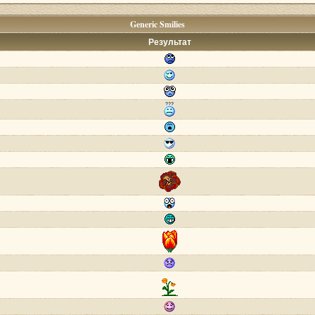
Generic Smilies
Результат