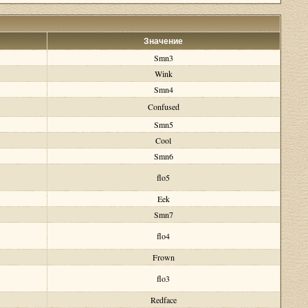
Значение
Smn3
Wink
Smn4
Confused
Smn5
Cool
Smn6
flo5
Eek
Smn7
flo4
Frown
flo3
Redface