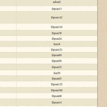
ndsm2
Dpsm13
Dpsm142
Dpsm110
Dpsm78
Dpsm24
Sm18
Dpsm121
Dpsm89
Dpsm56
Dpsm35
Sm29
Dpsm03
Dpsm132
Dpsm100
Dpsm68
Dpsm14