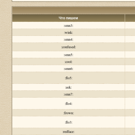
Что пишем
:smn3:
:wink:
:smn4:
:confused:
:smn5:
:cool:
:smn6:
:flo5:
:eek:
:smn7:
:flo4:
:frown:
:flo3:
:redface: