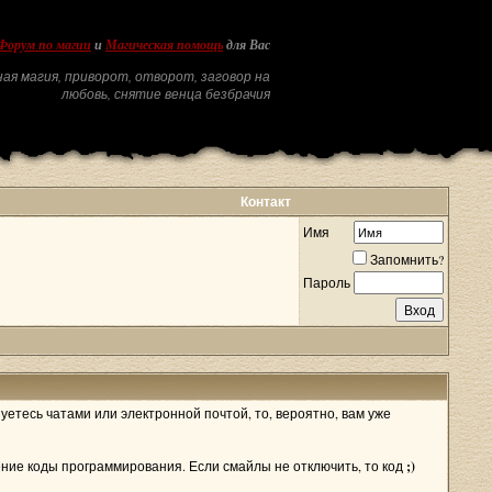
Форум по магии
и
Магическая помощь
для Вас
ая магия, приворот, отворот, заговор на
любовь, снятие венца безбрачия
Контакт
Имя
Запомнить?
Пароль
уетесь чатами или электронной почтой, то, вероятно, вам уже
ение коды программирования. Если смайлы не отключить, то код
;)