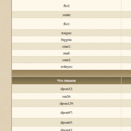
:flo2:
:smile:
:flo1:
:tongue:
:biggrin:
:smn1:
:mad:
:smn2:
:rolleyes:
Что пишем
:dpsm32:
:sm26:
:dpsm129:
:dpsm97:
:dpsm65:
:dpsm43: