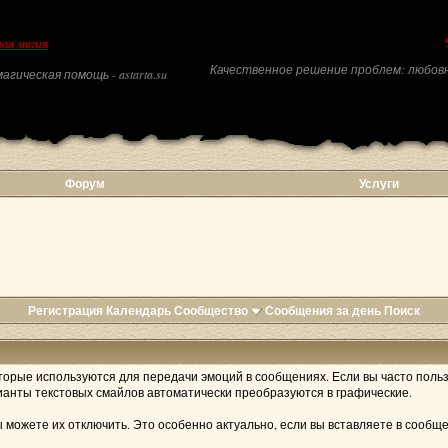
ая магия
Качественное решение проблем: любовн
агическая помощь - astarta.su
Форум
Услуги
Регистрация
Календарь
Сообщество
Сообщения за день
Поиск
оторые используются для передачи эмоций в сообщениях. Если вы часто польз
анты текстовых смайлов автоматически преобразуются в графические.
можете их отключить. Это особенно актуально, если вы вставляете в сообщ