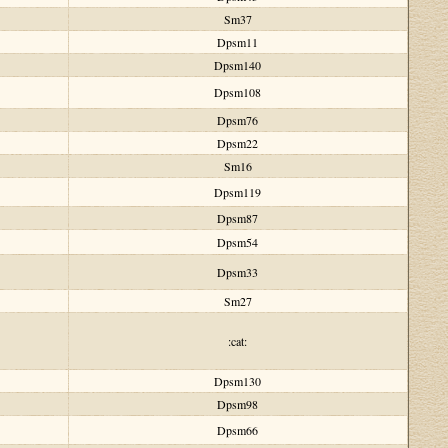
Sm37
Dpsm11
Dpsm140
Dpsm108
Dpsm76
Dpsm22
Sm16
Dpsm119
Dpsm87
Dpsm54
Dpsm33
Sm27
:cat:
Dpsm130
Dpsm98
Dpsm66