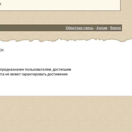
.
Обратная связь
-
Архив
-
Вверх
26
т предназначен пользователям, достигшим
йта не может гарантировать достижение