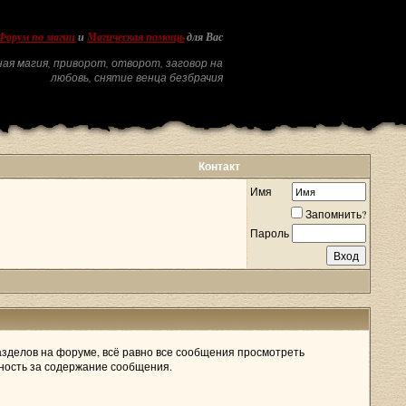
Форум по магии
и
Магическая помощь
для Вас
ая магия, приворот, отворот, заговор на
любовь, снятие венца безбрачия
Контакт
Имя
Запомнить?
Пароль
зделов на форуме, всё равно все сообщения просмотреть
нность за содержание сообщения.