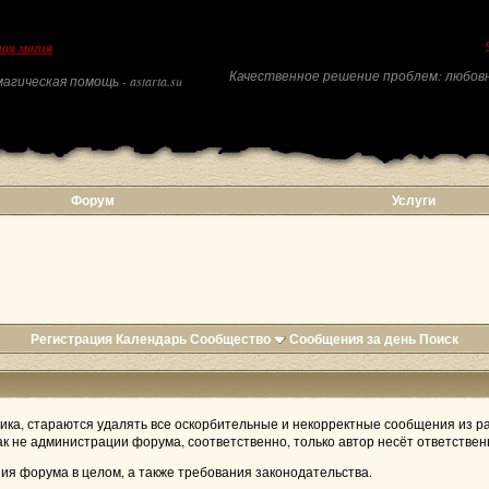
ая магия
Качественное решение проблем: любовн
агическая помощь - astarta.su
Форум
Услуги
Регистрация
Календарь
Сообщество
Сообщения за день
Поиск
ка, стараются удалять все оскорбительные и некорректные сообщения из ра
ак не администрации форума, соответственно, только автор несёт ответстве
ия форума в целом, а также требования законодательства.