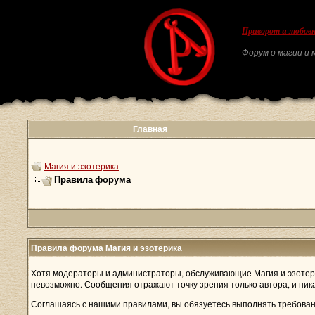
Приворот и любовн
Форум о магии и м
Главная
Магия и эзотерика
Правила форума
Правила форума Магия и эзотерика
Хотя модераторы и администраторы, обслуживающие Магия и эзотери
невозможно. Сообщения отражают точку зрения только автора, и ник
Соглашаясь с нашими правилами, вы обязуетесь выполнять требован