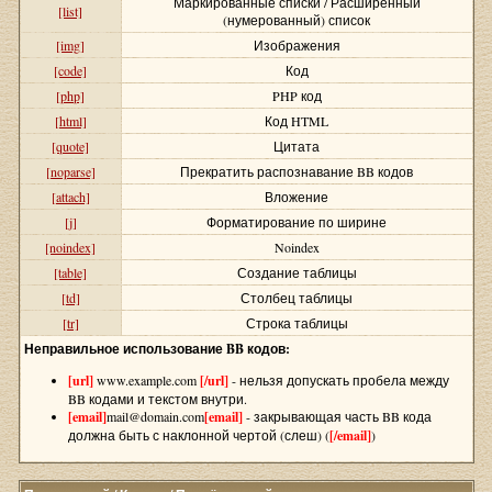
Маркированные списки / Расширенный
[list]
(нумерованный) список
[img]
Изображения
[code]
Код
[php]
PHP код
[html]
Код HTML
[quote]
Цитата
[noparse]
Прекратить распознавание BB кодов
[attach]
Вложение
[j]
Форматирование по ширине
[noindex]
Noindex
[table]
Создание таблицы
[td]
Столбец таблицы
[tr]
Строка таблицы
Неправильное использование BB кодов:
[url]
www.example.com
[/url]
- нельзя допускать пробела между
BB кодами и текстом внутри.
[email]
mail@domain.com
[email]
- закрывающая часть BB кода
должна быть с наклонной чертой (слеш) (
[/email]
)