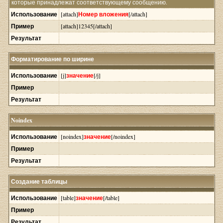
которые принадлежат соответствующему сообщению.
Использование
[attach]
Номер вложения
[/attach]
Пример
[attach]12345[/attach]
Результат
Форматирование по ширине
Использование
[j]
значение
[/j]
Пример
Результат
Noindex
Использование
[noindex]
значение
[/noindex]
Пример
Результат
Создание таблицы
Использование
[table]
значение
[/table]
Пример
Результат