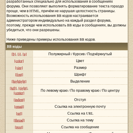
разработанных специально для использования в сообщениях
форума. Они позволяют выполнять форматирование текста гораздо
проще, чем в HTML, причём не нарушая целостность страницы.
Возможность использования BB кодов настраивается
администратором индивидуально на каждый раздел форума,
поэтому, прежде чем использовать BB коды в сообщениях, вы должны
убедиться, что они разрешены.
Ниже приведены примеры использования BB кодов.
BB коды
[b]
,
[i]
,
[u]
Полужирный / Курсив / Подчёркнутый
[color]
Цвет
[size]
Размер
[font]
Шрифт
[highlight]
Выделение
[left]
,
[right]
,
По левому краю / По правому краю / По центру
[center]
[indent]
Отступ
[email]
Ссылка на электронную почту
[url]
Ссылка на URL
[thread]
Ссылка на тему
[post]
Ссылка на сообщение