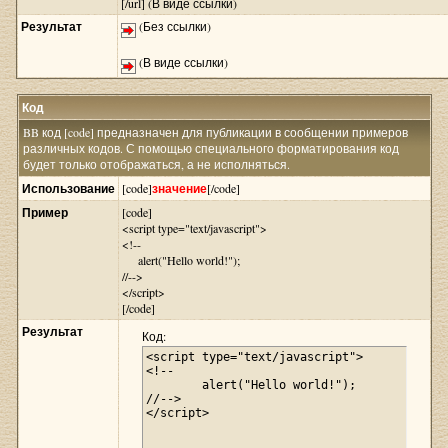
[/url] (В виде ссылки)
Результат
(Без ссылки)
(В виде ссылки)
Код
BB код [code] предназначен для публикации в сообщении примеров
различных кодов. С помощью специального форматирования код
будет только отображаться, а не исполняться.
Использование
[code]
значение
[/code]
Пример
[code]
<script type="text/javascript">
<!--
alert("Hello world!");
//-->
</script>
[/code]
Результат
Код:
<script type="text/javascript">

<!--

	alert("Hello world!");

//-->

</script>