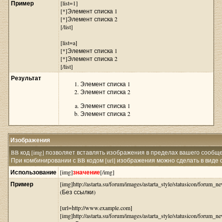
Пример
[list=1]
[*]Элемент списка 1
[*]Элемент списка 2
[/list]
[list=a]
[*]Элемент списка 1
[*]Элемент списка 2
[/list]
Результат
Элемент списка 1
Элемент списка 2
Элемент списка 1
Элемент списка 2
Изображения
BB код [img] позволяет вставлять изображения в пределах вашего сообщ
При комбинировании с BB кодом [url] изображения можно сделать в виде 
Использование
[img]
значение
[/img]
Пример
[img]http://astarta.su/forum/images/astarta_style/statusicon/forum_ne
(Без ссылки)
[url=http://www.example.com]
[img]http://astarta.su/forum/images/astarta_style/statusicon/forum_ne