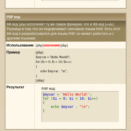
PHP код
BB код [php] исполняет ту же самую функцию, что и BB код [code].
Разница в том, что он подсвечивает синтаксис языка PHP. Хоть этот
BB код и разрабатывался для языка PHP, он может работать и с
другими языками.
Использование
[php]
значение
[/php]
Пример
[php]
$myvar = 'Hello World!';
for ($
i = 0; $i < 10; $i++)
{
echo $myvar . "\n";
}
[/php]
Результат
PHP код:
$myvar
=
'Hello World!'
;
for (
$i
=
0
;
$i
<
10
;
$i
++)
{
echo
$myvar
.
"\n"
;
}