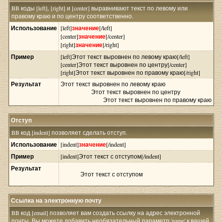
BB коды [left], [right] и [center] выравнивают текст по левому или
правому краю и по центру соответственно.
Использование
[left]
значение
[/left]
[center]
значение
[/center]
[right]
значение
[/right]
Пример
[left]Этот текст выровнен по левому краю[/left]
[center]Этот текст выровнен по центру[/center]
[right]Этот текст выровнен по правому краю[/right]
Результат
Этот текст выровнен по левому краю
Этот текст выровнен по центру
Этот текст выровнен по правому краю
Отступ
BB код [indent] позволяет сделать отступ.
Использование
[indent]
значение
[/indent]
Пример
[indent]Этот текст с отступом[/indent]
Результат
Этот текст с отступом
Ссылка на электронную почту
BB код [email] позволяет вам создать ссылку на адрес электронной
почты. Вы можете добавить необязательный параметр 'name' к вашей