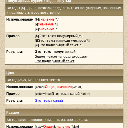
Полужирный / Курсив / Подчёркнутый
BB коды [b], [i] и [u] позволяют сделать текст полужирным, наклонным
и подчёркнутым соответственно.
Использование
[b]
значение
[/b]
[i]
значение
[/i]
[u]
значение
[/u]
Пример
[b]Этот текст полужирный[/b]
[i]Этот текст написан курсивом[/i]
[u]Это подчёркнутый текст[/u]
Результат
Этот текст полужирный
Этот текст написан курсивом
Это подчёркнутый текст
Цвет
BB код [color] меняет цвет текста.
Использование
[color=
Опция
]
значение
[/color]
Пример
[color=blue]Этот текст синий[/color]
Результат
Этот текст синий
Размер
BB код [size] позволяет изменять размер шрифта.
Использование
[size=
Опция
]
значение
[/size]