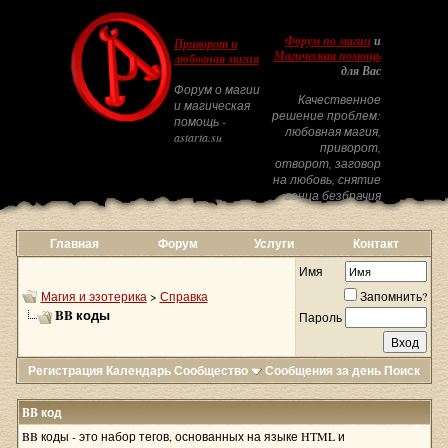
Форум по магии
и
Приворот и
Магическая помощь
любовная магия
для Вас
Форум о магии
Качественное
и магическая
решение проблем:
помощь -
любовная магия,
astarta.su
приворот,
отворот, заговор
на любовь, снятие
венца безбрачия
Главная
Форум
Услуги
Контакт
Имя
Магия и эзотерика
>
Справка
Запомнить?
BB коды
Пароль
Регистрация
Календарь
Сообщество
Сообщения за день
Поиск
BB код
BB коды - это набор тегов, основанных на языке HTML и