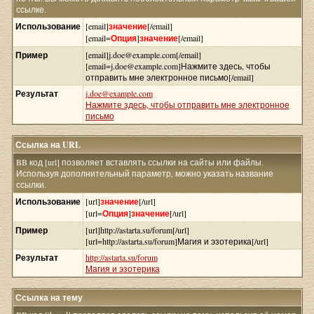
ссылке.
Использование
[email]
значение
[/email]
[email=
Опция
]
значение
[/email]
Пример
[email]j.doe@example.com[/email]
[email=j.doe@example.com]Нажмите здесь, чтобы
отправить мне электронное письмо[/email]
Результат
j.doe@example.com
Нажмите здесь, чтобы отправить мне электронное
письмо
Ссылка на URL
BB код [url] позволяет вставлять ссылки на сайты или файлы.
Используя дополнительный параметр, можно указать название
ссылки.
Использование
[url]
значение
[/url]
[url=
Опция
]
значение
[/url]
Пример
[url]http://astarta.su/forum[/url]
[url=http://astarta.su/forum]Магия и эзотерика[/url]
Результат
http://astarta.su/forum
Магия и эзотерика
Ссылка на тему