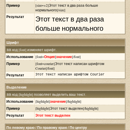
Пример
[size=+2]Этот текст в два раза больше
нормального[/size]
Результат
Этот текст в два раза
больше нормального
Шрифт
BB код [font] изменяет шрифт.
Использование
[font=
Опция
]
значение
[/font]
Пример
[font=courier]Этот текст написан шрифтом
Courier[/font]
Результат
Этот текст написан шрифтом Courier
Выделение
BB код [highlight] позволяет выделить ваш текст.
Использование
[highlight]
значение
[/highlight]
Пример
[highlight]Этот текст выделен[/highlight]
Результат
Этот текст выделен
По левому краю / По правому краю / По центру