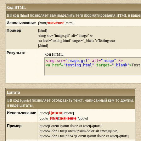
Код HTML
BB код [html] позволяет вам выделить теги форматирования HTML в вашем
Использование
[html]
значение
[/html]
Пример
[html]
<img src="image.gif" alt="image" />
<a href="testing.html" target="_blank">Testing</a>
[/html]
Результат
Код HTML:
<img src=
"image.gif"
 alt=
"image"
 />
<a href=
"testing.html"
 target=
"_blank"
>
Test
Цитата
BB код [quote] позволяет отобразить текст, написанный кем-то другим,
в виде цитаты.
Использование
[quote]
Цитата
[/quote]
[quote=
Имя
]
значение
[/quote]
Пример
[quote]Lorem ipsum dolor sit amet[/quote]
[quote=John Doe]Lorem ipsum dolor sit amet[/quote]
[quote=John Doe;53247]Lorem ipsum dolor sit amet[/quote]