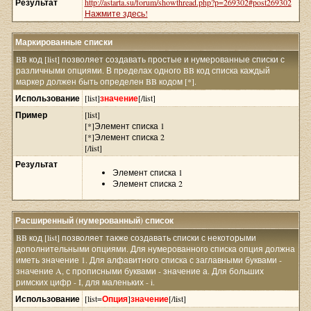
Результат
http://astarta.su/forum/showthread.php?p=269302#post269302
Нажмите здесь!
Маркированные списки
BB код [list] позволяет создавать простые и нумерованные списки с
различными опциями. В пределах одного BB код списка каждый
маркер должен быть определен BB кодом [*].
Использование
[list]
значение
[/list]
Пример
[list]
[*]Элемент списка 1
[*]Элемент списка 2
[/list]
Результат
Элемент списка 1
Элемент списка 2
Расширенный (нумерованный) список
BB код [list] позволяет также создавать списки с некоторыми
дополнительными опциями. Для нумерованного списка опция должна
иметь значение 1. Для алфавитного списка с заглавными буквами -
значение A, с прописными буквами - значение а. Для больших
римских цифр - I, для маленьких - i.
Использование
[list=
Опция
]
значение
[/list]