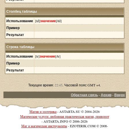
Столбец таблицы
Использование
[td]
значение
[/td]
Пример
Результат
Строка таблицы
Использование
[tr]
значение
[/tr]
Пример
Результат
Текущее время:
22:45
. Часовой пояс GMT +4.
Обратная связь
-
Архив
-
Вверх
Магия и эзотерика
- ASTARTA.SU © 2004-2026
Магические услуги: любовная практическая магия, приворот
- ASTARTA.INFO © 2006-2026
Маг и магические инструменты
- EZOTERIK.COM © 2008-