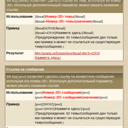
BB код [thread] позволяет сделать ссылку на тему, используя её номер
(ID). Используя дополнительный параметр, можно указать название
ссылки.
Использование
[thread]
Номер (ID) темы
[/thread]
[thread=
Номер (ID) темы
]
значение
[/thread]
Пример
[thread]42918[/thread]
[thread=42918]Нажмите здесь![/thread]
(Предупреждение: ID темы/сообщения дан только
как пример и может не ссылаться на существующую
тему/сообщение.)
Результат
http://astarta.su/forum/showthread.php?t=42918
Нажмите здесь!
Ссылка на сообщение
BB код [post] позволяет сделать ссылку на конкретное сообщение,
используя его номер (ID). Используя дополнительный параметр,
можно указать название ссылки.
Использование
[post]
Номер (ID) сообщения
[/post]
[post=
Номер (ID) сообщения
]
значение
[/post]
Пример
[post]269302[/post]
[post=269302]Нажмите здесь![/post]
(Предупреждение: ID темы/сообщения дан только
как пример и может не ссылаться на существующую
тему/сообщение.)