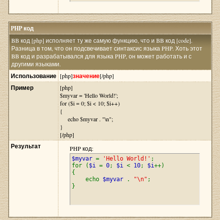
PHP код
BB код [php] исполняет ту же самую функцию, что и BB код [code].
Разница в том, что он подсвечивает синтаксис языка PHP. Хоть этот
BB код и разрабатывался для языка PHP, он может работать и с
другими языками.
Использование
[php]
значение
[/php]
Пример
[php]
$myvar = 'Hello World!';
for ($
i = 0; $i < 10; $i++)
{
echo $myvar . "\n";
}
[/php]
Результат
PHP код:
$myvar
=
'Hello World!'
;
for (
$i
=
0
;
$i
<
10
;
$i
++)
{
echo
$myvar
.
"\n"
;
}