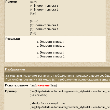
Пример
[list=1]
[*]Элемент списка 1
[*]Элемент списка 2
[/list]
[list=a]
[*]Элемент списка 1
[*]Элемент списка 2
[/list]
Результат
Элемент списка 1
Элемент списка 2
Элемент списка 1
Элемент списка 2
Изображения
BB код [img] позволяет вставлять изображения в пределах вашего сообщ
При комбинировании с BB кодом [url] изображения можно сделать в виде 
Использование
[img]
значение
[/img]
Пример
[img]http://astarta.su/forum/images/astarta_style/statusicon/forum_ne
(Без ссылки)
[url=http://www.example.com]
[img]http://astarta.su/forum/images/astarta_style/statusicon/forum_ne