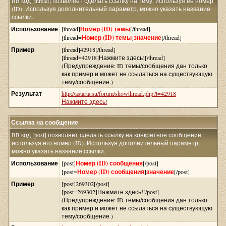
BB код [thread] позволяет сделать ссылку на тему, используя её номер
(ID). Используя дополнительный параметр, можно указать название
ссылки.
Использование
[thread]
Номер (ID) темы
[/thread]
[thread=
Номер (ID) темы
]
значение
[/thread]
Пример
[thread]42918[/thread]
[thread=42918]Нажмите здесь![/thread]
(Предупреждение: ID темы/сообщения дан только
как пример и может не ссылаться на существующую
тему/сообщение.)
Результат
http://astarta.su/forum/showthread.php?t=42918
Нажмите здесь!
Ссылка на сообщение
BB код [post] позволяет сделать ссылку на конкретное сообщение,
используя его номер (ID). Используя дополнительный параметр,
можно указать название ссылки.
Использование
[post]
Номер (ID) сообщения
[/post]
[post=
Номер (ID) сообщения
]
значение
[/post]
Пример
[post]269302[/post]
[post=269302]Нажмите здесь![/post]
(Предупреждение: ID темы/сообщения дан только
как пример и может не ссылаться на существующую
тему/сообщение.)