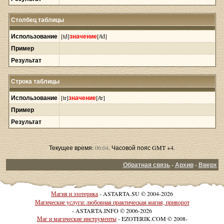
Столбец таблицы
Использование
[td]
значение
[/td]
Пример
Результат
Строка таблицы
Использование
[tr]
значение
[/tr]
Пример
Результат
Текущее время:
06:04
. Часовой пояс GMT +4.
Обратная связь
-
Архив
-
Вверх
Магия и эзотерика
- ASTARTA.SU © 2004-2026
Магические услуги: любовная практическая магия, приворот
- ASTARTA.INFO © 2006-2026
Маг и магические инструменты
- EZOTERIK.COM © 2008-