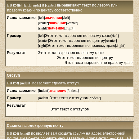
BB коды [left], [right] и [center] выравнивают текст по левому или
правому краю и по центру соответственно.
Использование
[left]
значение
[/left]
[center]
значение
[/center]
[right]
значение
[/right]
Пример
[left]Этот текст выровнен по левому краю[/left]
[center]Этот текст выровнен по центру[/center]
[right]Этот текст выровнен по правому краю[/right]
Результат
Этот текст выровнен по левому краю
Этот текст выровнен по центру
Этот текст выровнен по правому краю
Отступ
BB код [indent] позволяет сделать отступ.
Использование
[indent]
значение
[/indent]
Пример
[indent]Этот текст с отступом[/indent]
Результат
Этот текст с отступом
Ссылка на электронную почту
BB код [email] позволяет вам создать ссылку на адрес электронной
почты. Вы можете добавить необязательный параметр 'name' к вашей