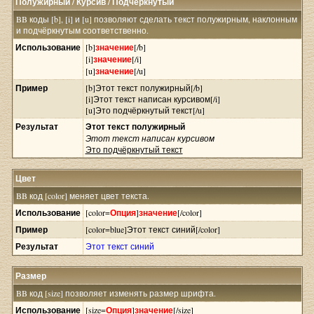
Полужирный / Курсив / Подчёркнутый
BB коды [b], [i] и [u] позволяют сделать текст полужирным, наклонным
и подчёркнутым соответственно.
Использование
[b]
значение
[/b]
[i]
значение
[/i]
[u]
значение
[/u]
Пример
[b]Этот текст полужирный[/b]
[i]Этот текст написан курсивом[/i]
[u]Это подчёркнутый текст[/u]
Результат
Этот текст полужирный
Этот текст написан курсивом
Это подчёркнутый текст
Цвет
BB код [color] меняет цвет текста.
Использование
[color=
Опция
]
значение
[/color]
Пример
[color=blue]Этот текст синий[/color]
Результат
Этот текст синий
Размер
BB код [size] позволяет изменять размер шрифта.
Использование
[size=
Опция
]
значение
[/size]