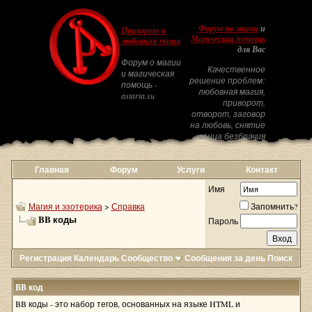
Форум по магии
и
Приворот и
Магическая помощь
любовная магия
для Вас
Форум о магии
Качественное
и магическая
решение проблем:
помощь -
любовная магия,
astarta.su
приворот,
отворот, заговор
на любовь, снятие
венца безбрачия
Главная
Форум
Услуги
Контакт
Имя
Магия и эзотерика
>
Справка
Запомнить?
BB коды
Пароль
Регистрация
Календарь
Сообщество
Сообщения за день
Поиск
BB код
BB коды - это набор тегов, основанных на языке HTML и