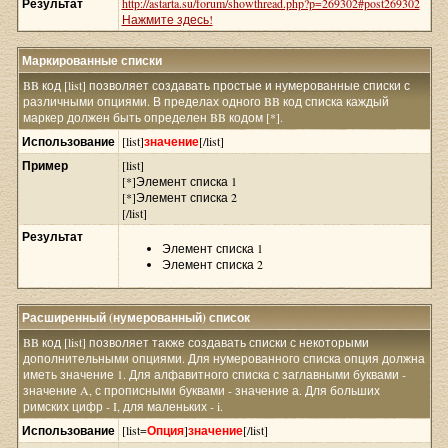
Результат
http://astarta.su/forum/showthread.php?p=269302#post269302
Нажмите здесь!
Маркированные списки
BB код [list] позволяет создавать простые и нумерованные списки с
различными опциями. В пределах одного BB код списка каждый
маркер должен быть определен BB кодом [*].
Использование
[list]
значение
[/list]
Пример
[list]
[*]Элемент списка 1
[*]Элемент списка 2
[/list]
Результат
Элемент списка 1
Элемент списка 2
Расширенный (нумерованный) список
BB код [list] позволяет также создавать списки с некоторыми
дополнительными опциями. Для нумерованного списка опция должна
иметь значение 1. Для алфавитного списка с заглавными буквами -
значение A, с прописными буквами - значение а. Для больших
римских цифр - I, для маленьких - i.
Использование
[list=
Опция
]
значение
[/list]