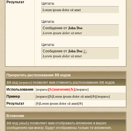
Результат
Цитата:
Lorem ipsum dolor sit amet
Цитата:
Сообщение от
John Doe
Lorem ipsum dolor sit amet
Цитата:
Сообщение от
John Doe
Lorem ipsum dolor sit amet
Прекратить распознавание BB кодов
BB код [noparse] позволит вам отменить распознавание BB кодов.
Использование
[noparse]
[b]значение[/b]
[/noparse]
Пример
[noparse][b]Lorem ipsum dolor sit amet[/b][/noparse]
Результат
[b]Lorem ipsum dolor sit amet[/b]
Вложение
BB код [attach] позволяет вам отображать вложение в ваших
сообщениях как внизу. Будут отображены только те вложения,