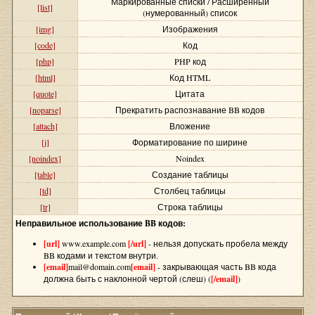
Маркированные списки / Расширенный
[list]
(нумерованный) список
[img]
Изображения
[code]
Код
[php]
PHP код
[html]
Код HTML
[quote]
Цитата
[noparse]
Прекратить распознавание BB кодов
[attach]
Вложение
[j]
Форматирование по ширине
[noindex]
Noindex
[table]
Создание таблицы
[td]
Столбец таблицы
[tr]
Строка таблицы
Неправильное использование BB кодов:
[url]
www.example.com
[/url]
- нельзя допускать пробела между
BB кодами и текстом внутри.
[email]
mail@domain.com
[email]
- закрывающая часть BB кода
должна быть с наклонной чертой (слеш) (
[/email]
)