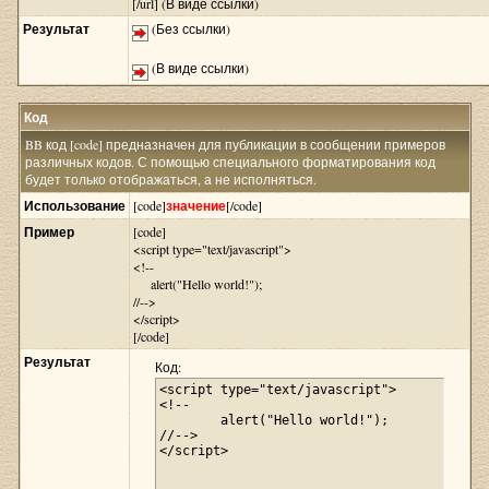
[/url] (В виде ссылки)
Результат
(Без ссылки)
(В виде ссылки)
Код
BB код [code] предназначен для публикации в сообщении примеров
различных кодов. С помощью специального форматирования код
будет только отображаться, а не исполняться.
Использование
[code]
значение
[/code]
Пример
[code]
<script type="text/javascript">
<!--
alert("Hello world!");
//-->
</script>
[/code]
Результат
Код:
<script type="text/javascript">

<!--

	alert("Hello world!");

//-->

</script>