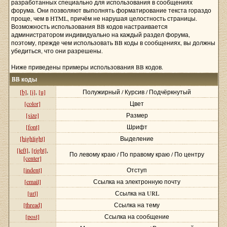
разработанных специально для использования в сообщениях
форума. Они позволяют выполнять форматирование текста гораздо
проще, чем в HTML, причём не нарушая целостность страницы.
Возможность использования BB кодов настраивается
администратором индивидуально на каждый раздел форума,
поэтому, прежде чем использовать BB коды в сообщениях, вы должны
убедиться, что они разрешены.
Ниже приведены примеры использования BB кодов.
BB коды
[b]
,
[i]
,
[u]
Полужирный / Курсив / Подчёркнутый
[color]
Цвет
[size]
Размер
[font]
Шрифт
[highlight]
Выделение
[left]
,
[right]
,
По левому краю / По правому краю / По центру
[center]
[indent]
Отступ
[email]
Ссылка на электронную почту
[url]
Ссылка на URL
[thread]
Ссылка на тему
[post]
Ссылка на сообщение