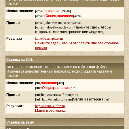
ссылке.
Использование
[email]
значение
[/email]
[email=
Опция
]
значение
[/email]
Пример
[email]j.doe@example.com[/email]
[email=j.doe@example.com]Нажмите здесь, чтобы
отправить мне электронное письмо[/email]
Результат
j.doe@example.com
Нажмите здесь, чтобы отправить мне электронное
письмо
Ссылка на URL
BB код [url] позволяет вставлять ссылки на сайты или файлы.
Используя дополнительный параметр, можно указать название
ссылки.
Использование
[url]
значение
[/url]
[url=
Опция
]
значение
[/url]
Пример
[url]http://astarta.su/forum[/url]
[url=http://astarta.su/forum]Магия и эзотерика[/url]
Результат
http://astarta.su/forum
Магия и эзотерика
Ссылка на тему