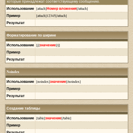
которые принадлежат соответствующему сообщению.
Использование
[attach]
Номер вложения
[/attach]
Пример
[attach]12345[/attach]
Результат
Форматирование по ширине
Использование
[j]
значение
[/j]
Пример
Результат
Noindex
Использование
[noindex]
значение
[/noindex]
Пример
Результат
Создание таблицы
Использование
[table]
значение
[/table]
Пример
Результат