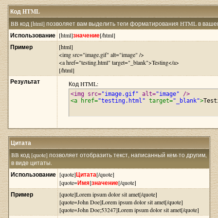
Код HTML
BB код [html] позволяет вам выделить теги форматирования HTML в вашем
Использование
[html]
значение
[/html]
Пример
[html]
<img src="image.gif" alt="image" />
<a href="testing.html" target="_blank">Testing</a>
[/html]
Результат
Код HTML:
<img src=
"image.gif"
 alt=
"image"
 />
<a href=
"testing.html"
 target=
"_blank"
>
Test
Цитата
BB код [quote] позволяет отобразить текст, написанный кем-то другим,
в виде цитаты.
Использование
[quote]
Цитата
[/quote]
[quote=
Имя
]
значение
[/quote]
Пример
[quote]Lorem ipsum dolor sit amet[/quote]
[quote=John Doe]Lorem ipsum dolor sit amet[/quote]
[quote=John Doe;53247]Lorem ipsum dolor sit amet[/quote]