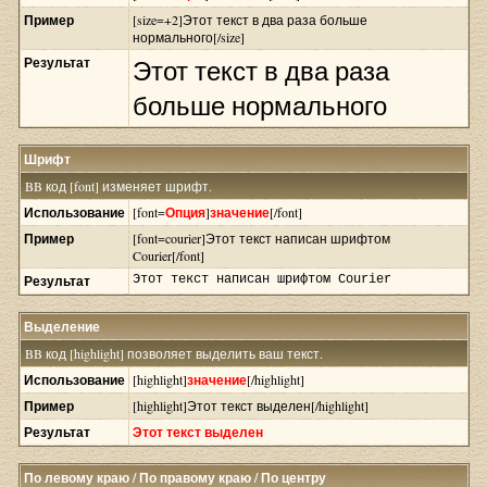
Пример
[size=+2]Этот текст в два раза больше
нормального[/size]
Результат
Этот текст в два раза
больше нормального
Шрифт
BB код [font] изменяет шрифт.
Использование
[font=
Опция
]
значение
[/font]
Пример
[font=courier]Этот текст написан шрифтом
Courier[/font]
Результат
Этот текст написан шрифтом Courier
Выделение
BB код [highlight] позволяет выделить ваш текст.
Использование
[highlight]
значение
[/highlight]
Пример
[highlight]Этот текст выделен[/highlight]
Результат
Этот текст выделен
По левому краю / По правому краю / По центру