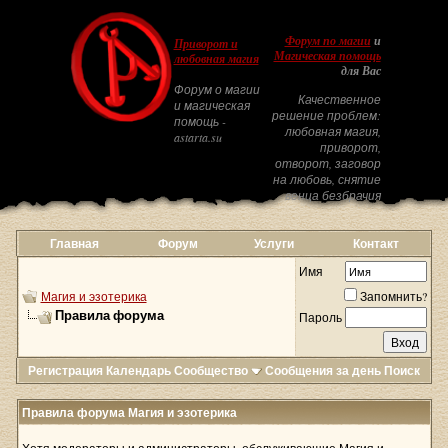
Форум по магии
и
Приворот и
Магическая помощь
любовная магия
для Вас
Форум о магии
Качественное
и магическая
решение проблем:
помощь -
любовная магия,
astarta.su
приворот,
отворот, заговор
на любовь, снятие
венца безбрачия
Главная
Форум
Услуги
Контакт
Имя
Магия и эзотерика
Запомнить?
Правила форума
Пароль
Регистрация
Календарь
Сообщество
Сообщения за день
Поиск
Правила форума Магия и эзотерика