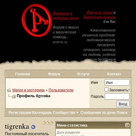
Форум по магии
и
Приворот и
Магическая помощь
любовная магия
для Вас
Форум о магии
Качественное
и магическая
решение проблем:
помощь -
любовная магия,
astarta.su
приворот,
отворот, заговор
на любовь, снятие
венца безбрачия
Главная
Форум
Услуги
Контакт
Имя
Магия и эзотерика
>
Пользователи
Запомнить?
Профиль tigrenka
Пароль
Регистрация
Календарь
Сообщество
Сообщения за день
Поиск
tigrenka
Мини-статистика
Дата рождения
Постоянный посетитель