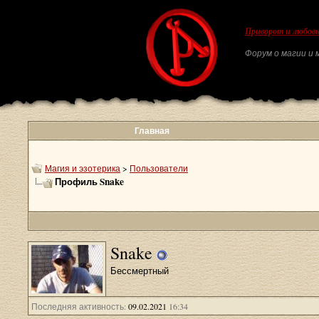
Приворот и любовн
Форум о магии и м
Главная
Магия и эзотерика
>
Пользователи
Профиль Snake
Snake
Бессмертный
Последняя активность:
09.02.2021
16:34