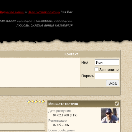
Форум по магии
и
Магическая помощь
для Вас
ая магия, приворот, отворот, заговор на
любовь, снятие венца безбрачия
Контакт
Имя
Запомнить?
Пароль
Мини-статистика
Дата рождения
04.02.1908 (118)
Регистрация
07.05.2006
Всего сообщений