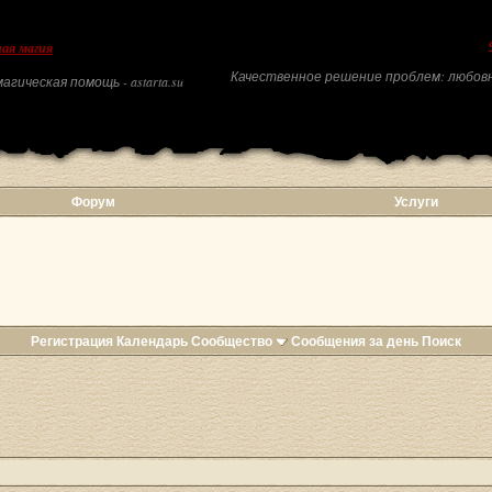
ая магия
Качественное решение проблем: любовн
агическая помощь - astarta.su
Форум
Услуги
Регистрация
Календарь
Сообщество
Сообщения за день
Поиск