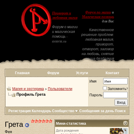
Форум по магии
и
Приворот и
Магическая помощь
любовная магия
для Вас
Форум о магии
Качественное
и магическая
решение проблем:
помощь -
любовная магия,
astarta.su
приворот,
отворот, заговор
на любовь, снятие
венца безбрачия
Главная
Форум
Услуги
Контакт
Имя
Магия и эзотерика
>
Пользователи
Запомнить?
Профиль Грета
Пароль
Регистрация
Календарь
Сообщество
Сообщения за день
Поиск
Грета
Мини-статистика
Дата рождения
Фея