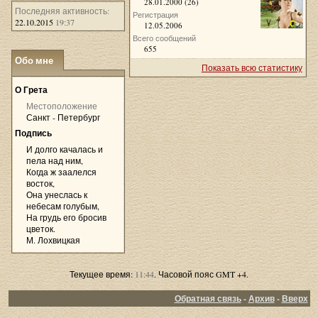
28.01.2000 (26)
Последняя активность:
Регистрация
22.10.2015
19:37
12.05.2006
Всего сообщений
655
Обо мне
Показать всю статистику
»
О Грета
Местоположение
Санкт - Петербург
Подпись
И долго качалась и
пела над ним,
Когда ж заалелся
восток,
Она унеслась к
небесам голубым,
На грудь его бросив
цветок.
М. Лохвицкая
Текущее время:
11:44
. Часовой пояс GMT +4.
Обратная связь
-
Архив
-
Вверх