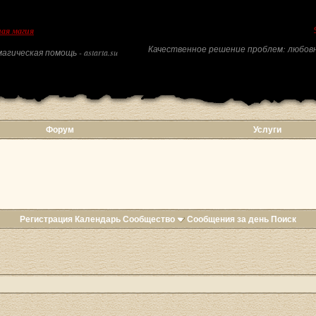
ая магия
Качественное решение проблем: любовн
агическая помощь - astarta.su
Форум
Услуги
Регистрация
Календарь
Сообщество
Сообщения за день
Поиск