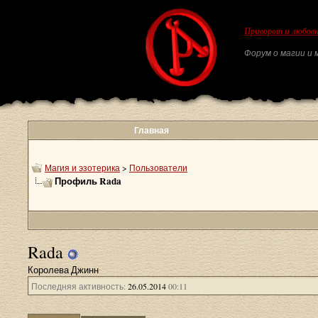
Приворот и любовн
Форум о магии и м
Главная
Магия и эзотерика
>
Пользователи
Профиль Rada
Rada
Королева Джинн
Последняя активность:
26.05.2014
00:11