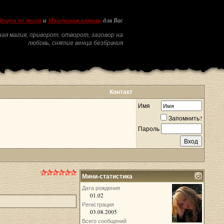
Форум по магии
и
Магическая помощь
для Вас
ая магия, приворот, отворот, заговор на
любовь, снятие венца безбрачия
Контакт
Имя
Запомнить?
Пароль
Мини-статистика
Дата рождения
01.02
Регистрация
03.08.2005
Всего сообщений