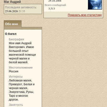
29.10.2004
Маг Андрей
Всего сообщений
Последняя активность:
3,513
25.06.2026
21:33
Показать всю статистику
Обо мне
»
О Ангел
Биография
Мое имя Андрей
Викторович. Имею
большой опыт
магической помощи
черной магии и
белой магией.
Местоположение
Россия
Интересы
Любовная магия,
Приворот, Белая и
черная магия,
Энергетика, Руны,
Таро и многое
другое.
Занятость