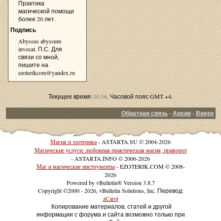
Практика
магической помощи
более 20 лет.
Подпись
Abyssus abyssum
invocat. П.С. Для
связи со мной,
пишите на
ezoterikcom@yandex.ru
Текущее время:
01:16
. Часовой пояс GMT +4.
Обратная связь
-
Архив
-
Вверх
Магия и эзотерика
- ASTARTA.SU © 2004-2026
Магические услуги: любовная практическая магия, приворот
- ASTARTA.INFO © 2006-2026
Маг и магические инструменты
- EZOTERIK.COM © 2008-
2026
Powered by vBulletin® Version 3.8.7
Copyright ©2000 - 2026, vBulletin Solutions, Inc. Перевод:
zCarot
Копирование материалов, статей и другой
информации с форума и сайта возможно только при