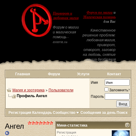
Форум по магии
и
Приворот и
Магическая помощь
любовная магия
для Вас
Форум о магии
Качественное
и магическая
решение проблем:
помощь -
любовная магия,
astarta.su
приворот,
отворот, заговор
на любовь, снятие
венца безбрачия
Главная
Форум
Услуги
Контакт
Имя
Магия и эзотерика
>
Пользователи
Запомнить?
Профиль Ангел
Пароль
Регистрация
Календарь
Сообщество
Сообщения за день
Поиск
Ангел
Мини-статистика
Регистрация