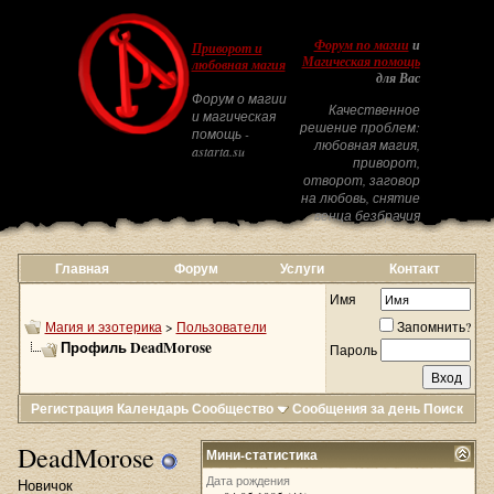
Форум по магии
и
Приворот и
Магическая помощь
любовная магия
для Вас
Форум о магии
Качественное
и магическая
решение проблем:
помощь -
любовная магия,
astarta.su
приворот,
отворот, заговор
на любовь, снятие
венца безбрачия
Главная
Форум
Услуги
Контакт
Имя
Магия и эзотерика
>
Пользователи
Запомнить?
Профиль DeadMorose
Пароль
Регистрация
Календарь
Сообщество
Сообщения за день
Поиск
DeadMorose
Мини-статистика
Дата рождения
Новичок