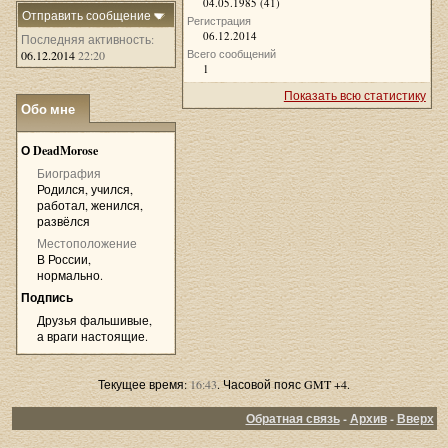
04.05.1985 (41)
Отправить сообщение
Регистрация
06.12.2014
Последняя активность:
Всего сообщений
06.12.2014
22:20
1
Показать всю статистику
Обо мне
»
О DeadMorose
Биография
Родился, учился,
работал, женился,
развёлся
Местоположение
В России,
нормально.
Подпись
Друзья фальшивые,
а враги настоящие.
Текущее время:
16:43
. Часовой пояс GMT +4.
Обратная связь
-
Архив
-
Вверх