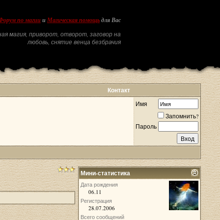
Форум по магии
и
Магическая помощь
для Вас
ая магия, приворот, отворот, заговор на
любовь, снятие венца безбрачия
Контакт
Имя
Запомнить?
Пароль
Мини-статистика
Дата рождения
06.11
Регистрация
28.07.2006
Всего сообщений