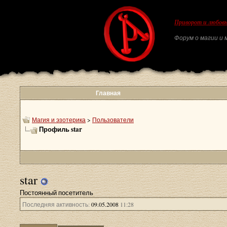
Приворот и любовн
Форум о магии и м
Главная
Магия и эзотерика
>
Пользователи
Профиль star
star
Постоянный посетитель
Последняя активность:
09.05.2008
11:28