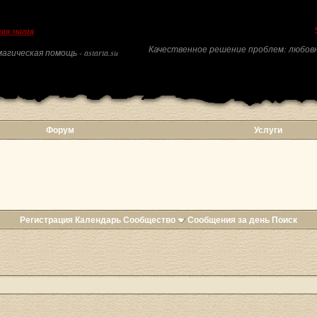
ая магия
Качественное решение проблем: любовн
агическая помощь - astarta.su
Форум
Услуги
Регистрация
Календарь
Сообщество
Сообщения за день
Поиск