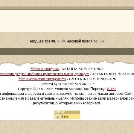
Текущее время:
09:30
. Часовой пояс GMT +4.
Магия и эзотерика
- ASTARTA.SU © 2004-2026
гические услуги: любовная практическая магия, приворот
- ASTARTA.INFO © 2006-20
Маг и магические инструменты
- EZOTERIK.COM © 2008-2026
Powered by vBulletin® Version 3.8.7
Copyright ©2000 - 2026, vBulletin Solutions, Inc. Перевод:
zCarot
й информации с форума и сайта возможно только при согласии авторов. Сай
ознакомления в развлекательных целях. Использование вами материалов са
результатов, о которых в них говорится.