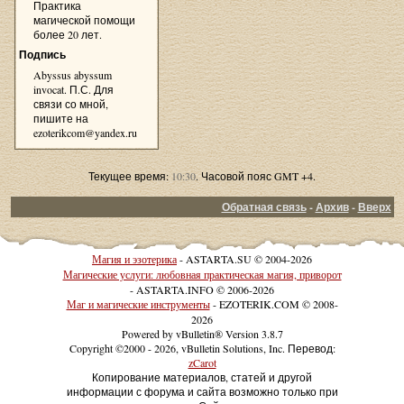
Практика
магической помощи
более 20 лет.
Подпись
Abyssus abyssum
invocat. П.С. Для
связи со мной,
пишите на
ezoterikcom@yandex.ru
Текущее время:
10:30
. Часовой пояс GMT +4.
Обратная связь
-
Архив
-
Вверх
Магия и эзотерика
- ASTARTA.SU © 2004-2026
Магические услуги: любовная практическая магия, приворот
- ASTARTA.INFO © 2006-2026
Маг и магические инструменты
- EZOTERIK.COM © 2008-
2026
Powered by vBulletin® Version 3.8.7
Copyright ©2000 - 2026, vBulletin Solutions, Inc. Перевод:
zCarot
Копирование материалов, статей и другой
информации с форума и сайта возможно только при