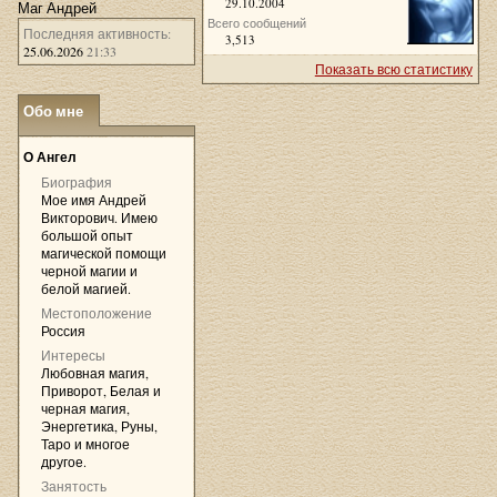
29.10.2004
Маг Андрей
Всего сообщений
Последняя активность:
3,513
25.06.2026
21:33
Показать всю статистику
Обо мне
»
О Ангел
Биография
Мое имя Андрей
Викторович. Имею
большой опыт
магической помощи
черной магии и
белой магией.
Местоположение
Россия
Интересы
Любовная магия,
Приворот, Белая и
черная магия,
Энергетика, Руны,
Таро и многое
другое.
Занятость