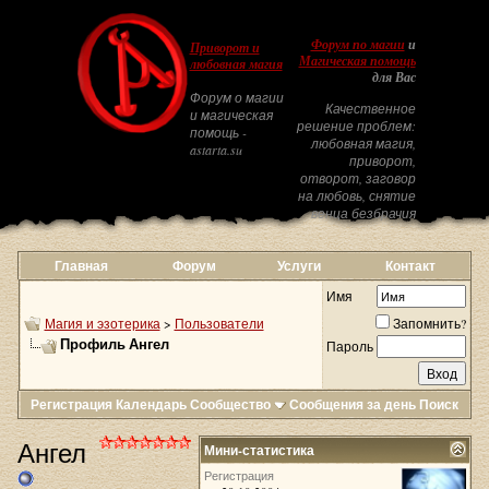
Форум по магии
и
Приворот и
Магическая помощь
любовная магия
для Вас
Форум о магии
Качественное
и магическая
решение проблем:
помощь -
любовная магия,
astarta.su
приворот,
отворот, заговор
на любовь, снятие
венца безбрачия
Главная
Форум
Услуги
Контакт
Имя
Магия и эзотерика
>
Пользователи
Запомнить?
Профиль Ангел
Пароль
Регистрация
Календарь
Сообщество
Сообщения за день
Поиск
Ангел
Мини-статистика
Регистрация