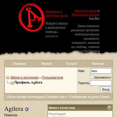
Форум по магии
и
Приворот и
Магическая помощь
любовная магия
для Вас
Форум о магии
Качественное
и магическая
решение проблем:
помощь -
любовная магия,
astarta.su
приворот,
отворот, заговор
на любовь, снятие
венца безбрачия
Главная
Форум
Услуги
Контакт
Имя
Магия и эзотерика
>
Пользователи
Запомнить?
Профиль Agilera
Пароль
Регистрация
Календарь
Сообщество
Сообщения за день
Поиск
Agilera
Мини-статистика
Регистрация
Новичок