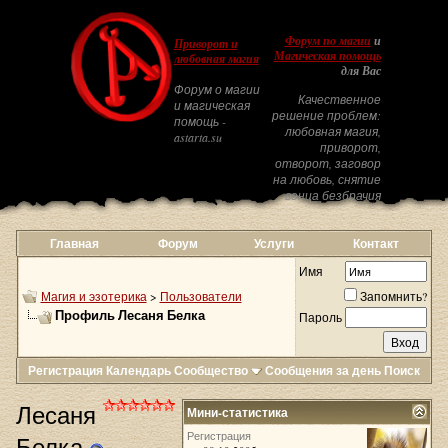
Форум по магии
и
Приворот и
Магическая помощь
любовная магия
для Вас
Форум о магии
Качественное
и магическая
решение проблем:
помощь -
любовная магия,
astarta.su
приворот,
отворот, заговор
на любовь, снятие
венца безбрачия
Главная
Форум
Услуги
Контакт
Имя
Магия и эзотерика
>
Пользователи
Запомнить?
Профиль Лесаня Белка
Пароль
Регистрация
Календарь
Сообщество
Сообщения за день
Поиск
Лесаня
Мини-статистика
Регистрация
Белка