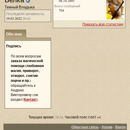
08.10.2005
Всего сообщений
Темный Владыка
704
Последняя активность:
19.03.2022
20:42
Показать всю статистику
Обо мне
»
Подпись
По всем вопросам
заказа магической
помощи (любовная
магия, приворот,
отворот, снятие
порчи и пр.)
обращайтесь к
Андрею
Викторовичу (см.
раздел
Контакт
).
Текущее время:
18:34
. Часовой пояс GMT +4.
Обратная связь
-
Архив
-
Вверх