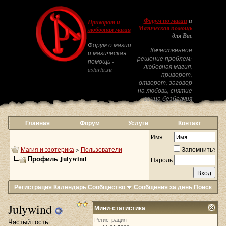
Форум по магии
и
Приворот и
Магическая помощь
любовная магия
для Вас
Форум о магии
Качественное
и магическая
решение проблем:
помощь -
любовная магия,
astarta.su
приворот,
отворот, заговор
на любовь, снятие
венца безбрачия
Главная
Форум
Услуги
Контакт
Имя
Магия и эзотерика
>
Пользователи
Запомнить?
Профиль Julywind
Пароль
Регистрация
Календарь
Сообщество
Сообщения за день
Поиск
Julywind
Мини-статистика
Регистрация
Частый гость