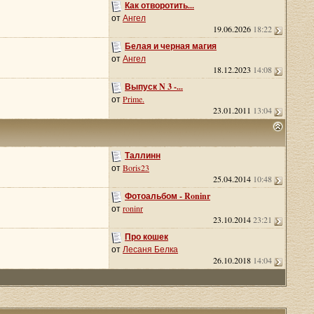
Как отворотить...
от
Ангел
19.06.2026
18:22
Белая и черная магия
от
Ангел
18.12.2023
14:08
Выпуск N 3 -...
от
Prime.
23.01.2011
13:04
Таллинн
от
Boris23
25.04.2014
10:48
Фотоальбом - Roninr
от
roninr
23.10.2014
23:21
Про кошек
от
Лесаня Белка
26.10.2018
14:04