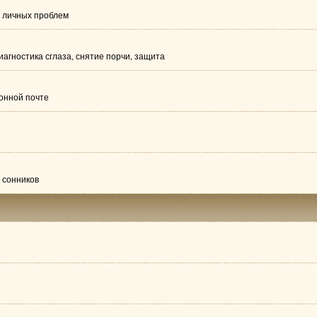
ю личных проблем
иагностика сглаза, снятие порчи, защита
ронной почте
 сонников