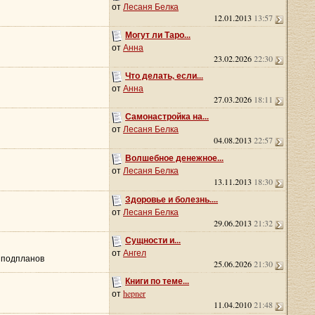
от
Лесаня Белка
12.01.2013
13:57
Могут ли Таро...
от
Анна
23.02.2026
22:30
Что делать, если...
от
Анна
27.03.2026
18:11
Самонастройка на...
от
Лесаня Белка
04.08.2013
22:57
Волшебное денежное...
от
Лесаня Белка
13.11.2013
18:30
Здоровье и болезнь....
от
Лесаня Белка
29.06.2013
21:32
Сущности и...
от
Ангел
о подпланов
25.06.2026
21:30
Книги по теме...
от
hepner
11.04.2010
21:48