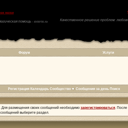
ая магия
Качественное решение проблем: любовн
агическая помощь - astarta.su
Форум
Услуги
Регистрация
Календарь
Сообщество
Сообщения за день
Поиск
. Для размещения своих сообщений необходимо
зарегистрироваться
. После
а сообщений выберите раздел.