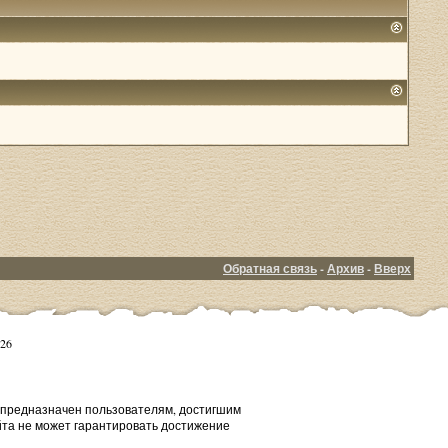
Обратная связь
-
Архив
-
Вверх
26
т предназначен пользователям, достигшим
йта не может гарантировать достижение