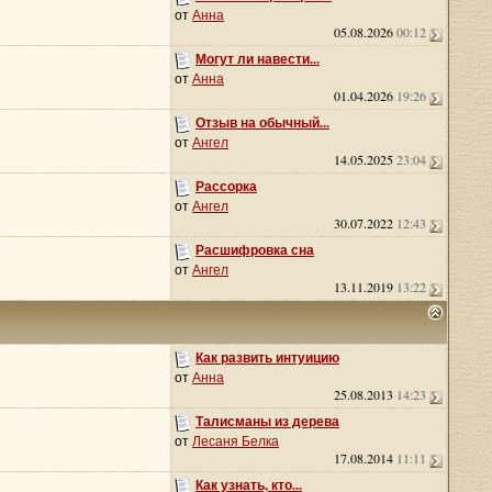
от
Анна
05.08.2026
00:12
Могут ли навести...
от
Анна
01.04.2026
19:26
Отзыв на обычный...
от
Ангел
14.05.2025
23:04
Рассорка
от
Ангел
30.07.2022
12:43
Расшифровка сна
от
Ангел
13.11.2019
13:22
Как развить интуицию
от
Анна
25.08.2013
14:23
Талисманы из дерева
от
Лесаня Белка
17.08.2014
11:11
Как узнать, кто...