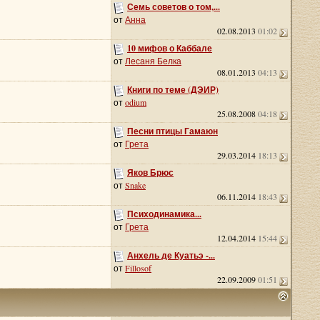
Семь советов о том,...
от
Анна
02.08.2013
01:02
10 мифов о Каббале
от
Лесаня Белка
08.01.2013
04:13
Книги по теме (ДЭИР)
от
odium
25.08.2008
04:18
Песни птицы Гамаюн
от
Грета
29.03.2014
18:13
Яков Брюс
от
Snake
06.11.2014
18:43
Психодинамика...
от
Грета
12.04.2014
15:44
Анхель де Куатьэ -...
от
Fillosof
22.09.2009
01:51