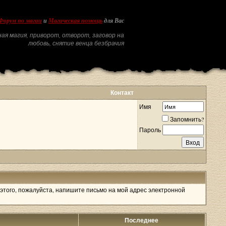
Форум по магии
и
Магическая помощь
для Вас
ая магия, приворот, отворот, заговор на
любовь, снятие венца безбрачия
Контакт
Имя
Запомнить?
Пароль
 этого, пожалуйста, напишите письмо на мой адрес электронной
Последнее