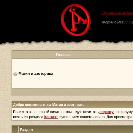
Приворот и любовн
Форум о магии и м
Главная
Магия и эзотерика
Добро пожаловать на Магия и эзотерика.
Если это ваш первый визит, рекомендую почитать
справку
по форуму
почты из раздела
Контакт
с указанием вашего логина. Для просмотр
Раздел