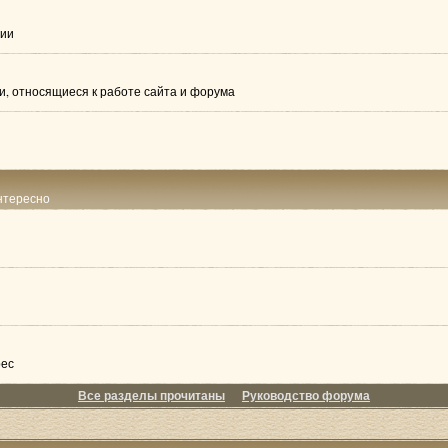
гии
, относящиеся к работе сайта и форума
интересно
рес
Все разделы прочитаны
Руководство форума