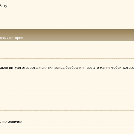
боту
ичных авторов
также ритуал отворота и снятия венца безбрачия - все это магия любви, кот
лы шаманизма