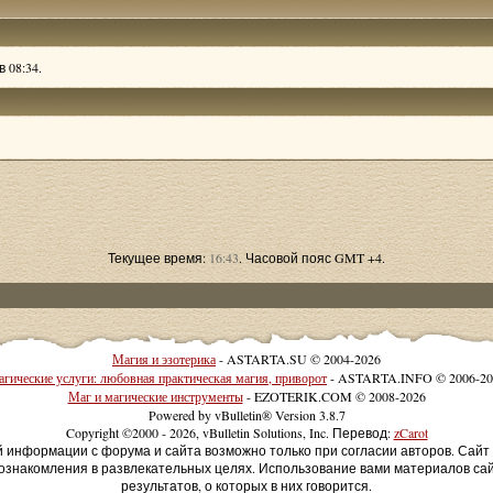
 08:34.
Текущее время:
16:43
. Часовой пояс GMT +4.
Магия и эзотерика
- ASTARTA.SU © 2004-2026
гические услуги: любовная практическая магия, приворот
- ASTARTA.INFO © 2006-20
Маг и магические инструменты
- EZOTERIK.COM © 2008-2026
Powered by vBulletin® Version 3.8.7
Copyright ©2000 - 2026, vBulletin Solutions, Inc. Перевод:
zCarot
й информации с форума и сайта возможно только при согласии авторов. Сай
ознакомления в развлекательных целях. Использование вами материалов са
результатов, о которых в них говорится.