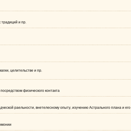
 традиций и пр.
агии, целительстве и пр.
 посредством физического контакта
дческой раельности, внетелесному опыту, изучению Астрального плана и ег
армонии