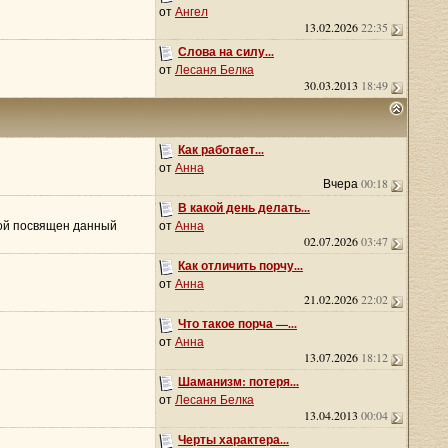
от
Ангел
13.02.2026
22:35
Слова на силу...
от
Лесаня Белка
30.03.2013
18:49
Как работает...
от
Анна
Вчера
00:18
В какой день делать...
орой посвящен данный
от
Анна
02.07.2026
03:47
Как отличить порчу...
от
Анна
21.02.2026
22:02
Что такое порча —...
от
Анна
13.07.2026
18:12
Шаманизм: потеря...
от
Лесаня Белка
13.04.2013
00:04
Черты характера...