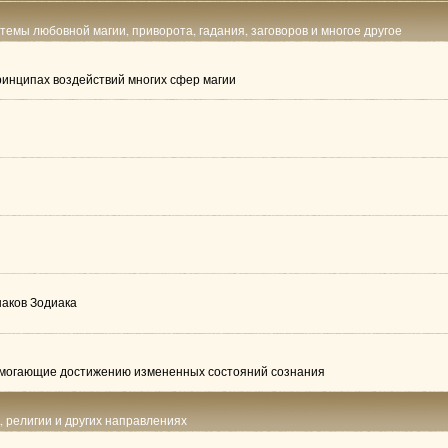
 темы любовной магии, приворота, гадания, заговоров и многое другое
принципах воздействий многих сфер магии
наков Зодиака
помогающие достижению измененных состояний сознания
е, религии и других направлениях