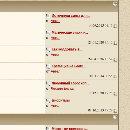
Источники силы для...
от
Ангел
14.09.2015
01:15
Магические знаки и...
от
Ангел
21.01.2020
15:12
Как колдовать в...
от
Анна
24.04.2026
15:54
Кремация на Бали...
от
Ангел
18.03.2014
00:55
Любовный Гороскоп...
от
Лесаня Белка
12.12.2020
17:25
Биоритмы
от
Ангел
01.10.2013
17:29
Может ли приворот...