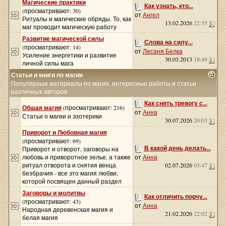
Магические практики
Как узнать, кто...
(просматривают: 30)
от
Ангел
Ритуалы и магические обряды. То, как
13.02.2026
22:35
маг проводит магическую работу
Развитие магической силы
Слова на силу...
(просматривают: 14)
от
Лесаня Белка
Усиление энергетики и развитие
30.03.2013
18:49
личной силы мага
Статьи и книги по магии
Популярные материалы по магии, интересные работы и статьи
различных авторов
Как снять тревогу с...
Общая магия
(просматривают: 216)
от
Анна
Статьи о магии и эзотерики
30.07.2026
20:03
Приворот и Любовная магия
(просматривают: 69)
В какой день делать...
Приворот и отворот, заговоры на
любовь и приворотное зелье, а также
от
Анна
ритуал отворота и снятия венца
02.07.2026
03:47
безбрачия - все это магия любви,
которой посвящен данный раздел
Заговоры и молитвы
Как отличить порчу...
(просматривают: 43)
от
Анна
Народная деревенская магия и
21.02.2026
22:02
белая магия