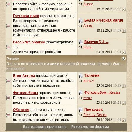
Новости сайта и форума, особенно
от
Ангел
интересные события мира магии
19.06.2026
18:22
Гостевая книга
(просматривают: 11)
Белая и черная магия
Ваши вопросы, пожелания,
предложения, замечания,
от
Ангел
комментарии, относящиеся к работе
18.12.2023
14:08
сайта и форума
Выпуск N 3 -...
Рассылка о магии
(просматривают:
10)
от
Prime.
Архив материалов рассылки
23.01.2011
13:04
Разное
Все, что не относится к магии и магической практики, но может быть
интересно
Таллинн
Блог Ангела
(просматривают: 5)
Личные заметки, памятные, особые
от
Boris23
события, места и предметы
25.04.2014
10:48
Фотоальбом - Roninr
Фотоальбомы
(просматривают: 4)
Представлены фотоальбомы наших
от
roninr
постоянных пользователей
23.10.2014
23:21
Про кошек
Обо всем
(просматривают: 41)
Разговоры обо всем на свете, лишь
от
Лесаня Белка
бы темы вызывали у вас интерес
26.10.2018
14:04
Все разделы прочитаны
Руководство форума