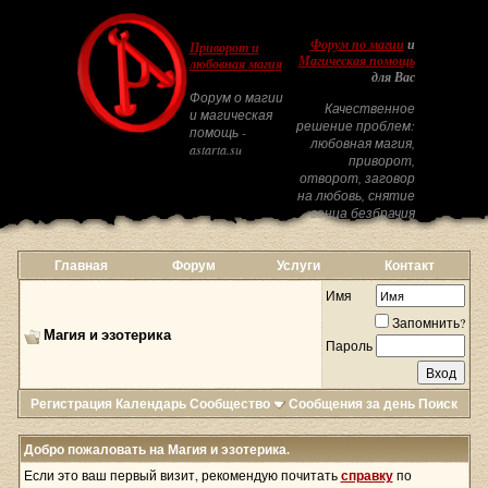
Форум по магии
и
Приворот и
Магическая помощь
любовная магия
для Вас
Форум о магии
Качественное
и магическая
решение проблем:
помощь -
любовная магия,
astarta.su
приворот,
отворот, заговор
на любовь, снятие
венца безбрачия
Главная
Форум
Услуги
Контакт
Имя
Запомнить?
Магия и эзотерика
Пароль
Регистрация
Календарь
Сообщество
Сообщения за день
Поиск
Добро пожаловать на Магия и эзотерика.
Если это ваш первый визит, рекомендую почитать
справку
по