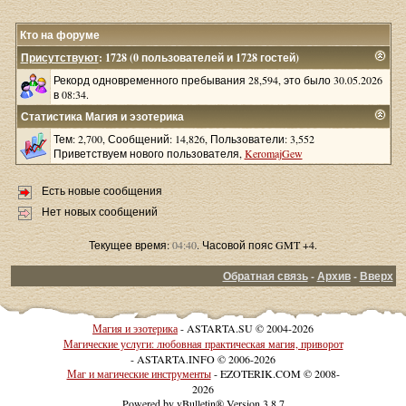
Кто на форуме
Присутствуют
: 1728 (0 пользователей и 1728 гостей)
Рекорд одновременного пребывания 28,594, это было 30.05.2026
в 08:34.
Статистика Магия и эзотерика
Тем: 2,700, Сообщений: 14,826, Пользователи: 3,552
Приветствуем нового пользователя,
KeromajGew
Есть новые сообщения
Нет новых сообщений
Текущее время:
04:40
. Часовой пояс GMT +4.
Обратная связь
-
Архив
-
Вверх
Магия и эзотерика
- ASTARTA.SU © 2004-2026
Магические услуги: любовная практическая магия, приворот
- ASTARTA.INFO © 2006-2026
Маг и магические инструменты
- EZOTERIK.COM © 2008-
2026
Powered by vBulletin® Version 3.8.7