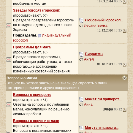
18.03.2014
00:55
необычным местам
Звезды говорят (гороскоп)
(просматривают: 60)
В разделе представлены гороскопы
Любовный Гороскоп...
на каждую неделю для всех знаков
от
Лесаня Белка
Зодиака
12.12.2020
17:25
Подразделы
:
Индивидуальный
гороскоп
Программы для мага
(просматривают: 10)
Биоритмы
В раздел вошли программы,
от
Ангел
облегчающие работу мага, а также
01.10.2013
17:29
помогающие достижению
измененных состояний сознания
Вопросы о магии
Все, что вы хотели знать, но не знали, где спросить о магии,
эзотерике, религии и других направлениях
Вопросы о привороте
Может ли приворот...
(просматривают: 81)
Ответы на вопросы по любовной
от
Анна
магии, консультации по решению
Вчера
00:12
личных проблем
Вопросы о порче и сглазе
(просматривают: 32)
Могут ли навести...
Вопросы о негативных магических
от
Анна