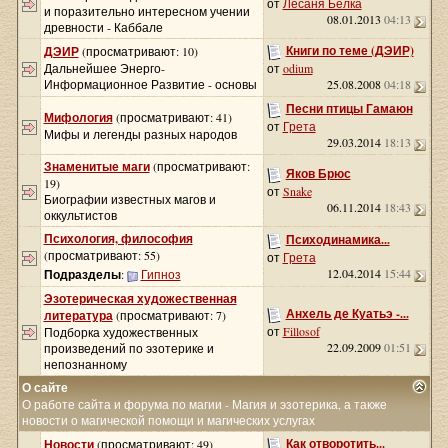
от
Лесаня Белка
и поразительно интересном учении
08.01.2013
04:13
древности - Каббале
Книги по теме (ДЭИР)
ДЭИР
(просматривают: 10)
Дальнейшее Энерго-
от
odium
Информационное Развитие - основы
25.08.2008
04:18
Песни птицы Гамаюн
Мифология
(просматривают: 41)
от
Грета
Мифы и легенды разных народов
29.03.2014
18:13
Знаменитые маги
(просматривают:
Яков Брюс
19)
от
Snake
Биографии известных магов и
06.11.2014
18:43
оккультистов
Психология, философия
Психодинамика...
(просматривают: 55)
от
Грета
12.04.2014
15:44
Подразделы
:
Гипноз
Эзотерическая художественная
Анхель де Куатьэ -...
литература
(просматривают: 7)
от
Fillosof
Подборка художественных
22.09.2009
01:51
произведений по эзотерике и
непознанному
О сайте
О работе сайта и форума по магии - Магия и эзотерика, а также
новости о магической помощи и магических услугах
Как отворотить...
Новости
(просматривают: 49)