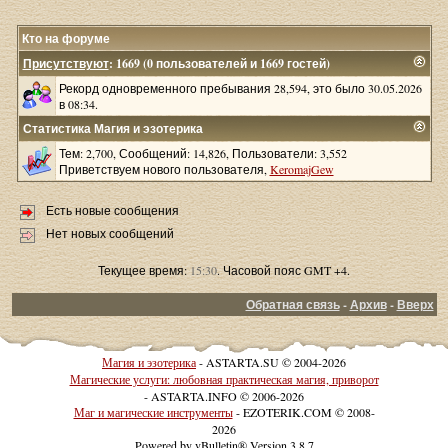
Кто на форуме
Присутствуют
: 1669 (0 пользователей и 1669 гостей)
Рекорд одновременного пребывания 28,594, это было 30.05.2026
в 08:34.
Статистика Магия и эзотерика
Тем: 2,700, Сообщений: 14,826, Пользователи: 3,552
Приветствуем нового пользователя,
KeromajGew
Есть новые сообщения
Нет новых сообщений
Текущее время:
15:30
. Часовой пояс GMT +4.
Обратная связь
-
Архив
-
Вверх
Магия и эзотерика
- ASTARTA.SU © 2004-2026
Магические услуги: любовная практическая магия, приворот
- ASTARTA.INFO © 2006-2026
Маг и магические инструменты
- EZOTERIK.COM © 2008-
2026
Powered by vBulletin® Version 3.8.7