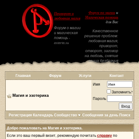
Форум по магии
и
Приворот и
Магическая помощь
любовная магия
для Вас
Форум о магии
Качественное
и магическая
решение проблем:
помощь -
любовная магия,
astarta.su
приворот,
отворот, заговор
на любовь, снятие
венца безбрачия
Главная
Форум
Услуги
Контакт
Имя
Запомнить?
Магия и эзотерика
Пароль
Регистрация
Календарь
Сообщество
Сообщения за день
Поиск
Добро пожаловать на Магия и эзотерика.
Если это ваш первый визит, рекомендую почитать
справку
по