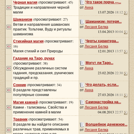
Что такое порча —...
Черная магия
(просматривают: 45)
Традиции и направления черной
от
Анна
магии
13.07.2026
18:12
Шаманизм
(просматривают: 27)
Шаманизм: потеря...
Ветви и направления шаманских
от
Лесаня Белка
практик: Тольтеки, Вуду и ритуалы
13.04.2013
00:04
шаманизма
Черты характера...
Стихийная магия
(просматривают:
16)
от
Лесаня Белка
Магия стихий и сил Природы
12.01.2013
13:57
Гадание на Таро, рунах
Могут ли Таро...
(просматривают: 38)
Обсуждение различных систем
от
Анна
гадания, предсказания, рунических
23.02.2026
22:30
традиций и пр.
Что делать, если...
Сонник
(просматривают: 34)
В разделе представлены
от
Анна
популярные сонники
27.03.2026
18:11
Самонастройка на...
Магия камней
(просматривают: 19)
Камни - талисманы. Свойства и
от
Лесаня Белка
применение камней в магии
04.08.2013
22:57
Травник
(просматривают: 54)
В разделе вы найдете описание
Волшебное денежное...
различных трав, применяемых в
от
Лесаня Белка
магии, целительстве и пр.