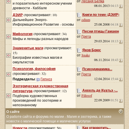
от
Лесаня Белка
и поразительно интересном учении
08.01.2013
04:13
древности - Каббале
Книги по теме (ДЭИР)
ДЭИР
(просматривают: 10)
Дальнейшее Энерго-
от
odium
Информационное Развитие - основы
25.08.2008
04:18
Песни птицы Гамаюн
Мифология
(просматривают: 34)
от
Грета
Мифы и легенды разных народов
29.03.2014
18:13
Знаменитые маги
(просматривают:
Яков Брюс
15)
от
Snake
Биографии известных магов и
06.11.2014
18:43
оккультистов
Психология, философия
Психодинамика...
(просматривают: 32)
от
Грета
12.04.2014
15:44
Подразделы
:
Гипноз
Эзотерическая художественная
Анхель де Куатьэ -...
литература
(просматривают: 12)
от
Fillosof
Подборка художественных
22.09.2009
01:51
произведений по эзотерике и
непознанному
О сайте
О работе сайта и форума по магии - Магия и эзотерика, а также
новости о магической помощи и магических услугах
Как отворотить...
Новости
(просматривают: 56)