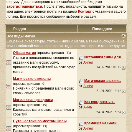
форуму. Для размещения своих сообщений необходимо
зарегистрироваться
. После этого, пожалуйста, напишите письмо на
мой адрес электронной почты из раздела
Контакт
с указанием вашего
логина. Для просмотра сообщений выберите раздел.
Раздел
Последнее
Все виды магии
Собрание литературы, статьи и книги о магии, а также обсуждения на
темы любовной магии, приворота, гадания, заговоров и многое другое
Общая магия
(просматривают: 33)
Источники силы для...
Статьи о непознанном, сведения по
оказанию магических услуг,
от
Ангел
принципах воздействий многих сфер
14.09.2015
01:15
магии
Магические символы
Магические знаки и...
(просматривают: 9)
от
Ангел
Понятия и определения магических
21.01.2020
15:12
слов и символов
Магические праздники
Как колдовать в...
(просматривают: 15)
от
Анна
Календарь магических праздников и
24.04.2026
15:54
событий
Путешествия по местам Силы
Кремация на Бали...
(просматривают: 13)
от
Ангел
Рассказы о путешествиях по