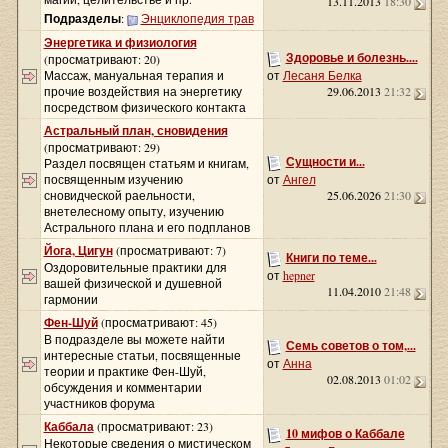
13.11.2013
18:30
Подразделы
:
Энциклопедия трав
Энергетика и физиология
Здоровье и болезнь....
(просматривают: 20)
Массаж, мануальная терапия и
от
Лесаня Белка
прочие воздействия на энергетику
29.06.2013
21:32
посредством физического контакта
Астральный план, сновидения
(просматривают: 29)
Сущности и...
Раздел посвящен статьям и книгам,
посвященным изучению
от
Ангел
сновидческой раельности,
25.06.2026
21:30
внетелесному опыту, изучению
Астрального плана и его подпланов
Йога, Цигун
(просматривают: 7)
Книги по теме...
Оздоровительные практики для
от
hepner
вашей физической и душевной
11.04.2010
21:48
гармонии
Фен-Шуй
(просматривают: 45)
В подразделе вы можете найти
Семь советов о том,...
интересные статьи, посвященные
от
Анна
теории и практике Фен-Шуй,
02.08.2013
01:02
обсуждения и комментарии
участников форума
Каббала
(просматривают: 23)
10 мифов о Каббале
Некоторые сведения о мистическом