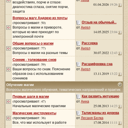
воздействиях, порче и сглазе:
01.04.2026
19:26
диагностика сглаза, снятие порчи,
защита
Вопросы магу Андрею из почты
Отзыв на обычный...
(просматривают: 50)
Вопросы о магии и привороте,
от
Ангел
которые ко мне приходят по
14.05.2025
23:04
электронной почте
Рассорка
Общие вопросы о магии
(просматривают: 77)
от
Ангел
Вопросы о магии на разные темы
30.07.2022
12:43
Сонник - толкование снов
Расшифровка сна
(просматривают: 59)
Ваши вопросы по снам. Пояснение
от
Ангел
образов сна с использованием
13.11.2019
13:22
сонников
Обучение магии
Вопросы магического обучения, тематических направлений и практик
Как развить интуицию
Первые шаги в магии
(просматривают: 47)
от
Анна
Начальные магические практики
25.08.2013
14:23
Талисманы из дерева
Магические инструменты
(просматривают: 36)
от
Лесаня Белка
Все, что маг использует в работе
17.08.2014
11:11