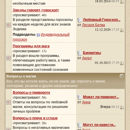
18.03.2014
00:55
необычным местам
Звезды говорят (гороскоп)
(просматривают: 40)
В разделе представлены гороскопы
Любовный Гороскоп...
на каждую неделю для всех знаков
от
Лесаня Белка
Зодиака
12.12.2020
17:25
Подразделы
:
Индивидуальный
гороскоп
Программы для мага
(просматривают: 13)
Биоритмы
В раздел вошли программы,
от
Ангел
облегчающие работу мага, а также
01.10.2013
17:29
помогающие достижению
измененных состояний сознания
Вопросы о магии
Все, что вы хотели знать, но не знали, где спросить о магии,
эзотерике, религии и других направлениях
Вопросы о привороте
Может ли приворот...
(просматривают: 56)
Ответы на вопросы по любовной
от
Анна
магии, консультации по решению
Вчера
00:12
личных проблем
Вопросы о порче и сглазе
(просматривают: 26)
Могут ли навести...
Вопросы о негативных магических
от
Анна