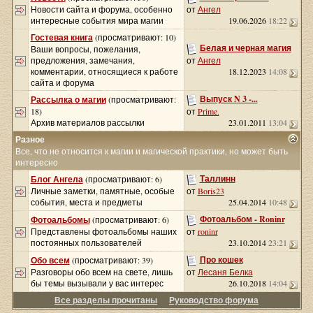
Новости сайта и форума, особенно
от
Ангел
интересные события мира магии
19.06.2026
18:22
Гостевая книга
(просматривают: 10)
Белая и черная магия
Ваши вопросы, пожелания,
предложения, замечания,
от
Ангел
комментарии, относящиеся к работе
18.12.2023
14:08
сайта и форума
Выпуск N 3 -...
Рассылка о магии
(просматривают:
18)
от
Prime.
Архив материалов рассылки
23.01.2011
13:04
Разное
Все, что не относится к магии и магической практики, но может быть
интересно
Таллинн
Блог Ангела
(просматривают: 6)
Личные заметки, памятные, особые
от
Boris23
события, места и предметы
25.04.2014
10:48
Фотоальбом - Roninr
Фотоальбомы
(просматривают: 6)
Представлены фотоальбомы наших
от
roninr
постоянных пользователей
23.10.2014
23:21
Про кошек
Обо всем
(просматривают: 39)
Разговоры обо всем на свете, лишь
от
Лесаня Белка
бы темы вызывали у вас интерес
26.10.2018
14:04
Все разделы прочитаны
Руководство форума