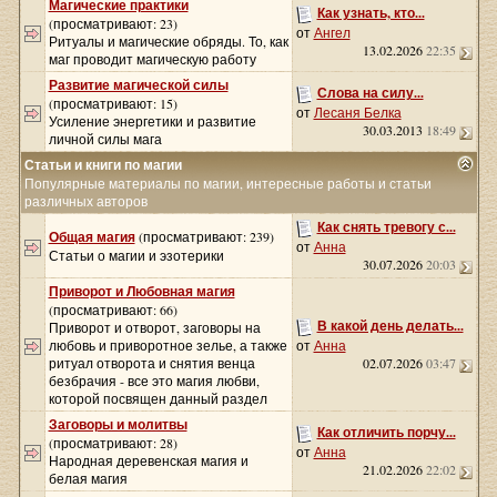
Магические практики
Как узнать, кто...
(просматривают: 23)
от
Ангел
Ритуалы и магические обряды. То, как
13.02.2026
22:35
маг проводит магическую работу
Развитие магической силы
Слова на силу...
(просматривают: 15)
от
Лесаня Белка
Усиление энергетики и развитие
30.03.2013
18:49
личной силы мага
Статьи и книги по магии
Популярные материалы по магии, интересные работы и статьи
различных авторов
Как снять тревогу с...
Общая магия
(просматривают: 239)
от
Анна
Статьи о магии и эзотерики
30.07.2026
20:03
Приворот и Любовная магия
(просматривают: 66)
В какой день делать...
Приворот и отворот, заговоры на
любовь и приворотное зелье, а также
от
Анна
ритуал отворота и снятия венца
02.07.2026
03:47
безбрачия - все это магия любви,
которой посвящен данный раздел
Заговоры и молитвы
Как отличить порчу...
(просматривают: 28)
от
Анна
Народная деревенская магия и
21.02.2026
22:02
белая магия