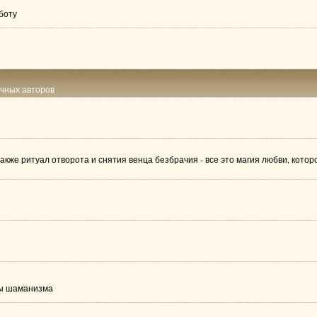
боту
ичных авторов
также ритуал отворота и снятия венца безбрачия - все это магия любви, кот
лы шаманизма