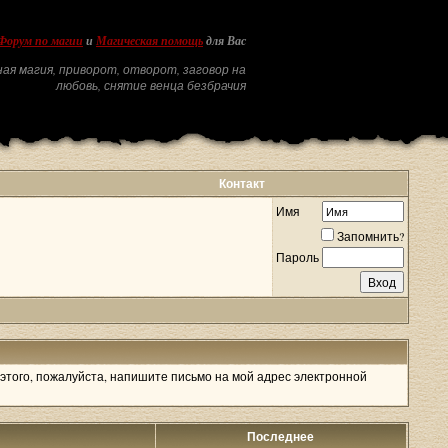
Форум по магии
и
Магическая помощь
для Вас
ая магия, приворот, отворот, заговор на
любовь, снятие венца безбрачия
Контакт
Имя
Запомнить?
Пароль
 этого, пожалуйста, напишите письмо на мой адрес электронной
Последнее