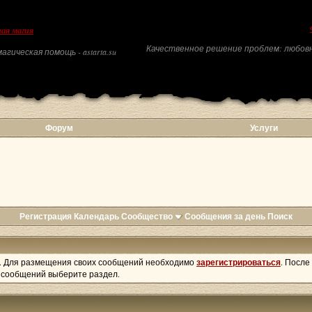
ая магия
Качественное решение проблем: любовн
агическая помощь - astarta.su
Форум
Услуги
Регистрация
Календарь
Сообщество
Сообщения за день
Поиск
. Для размещения своих сообщений необходимо
зарегистрироваться
. После
а сообщений выберите раздел.