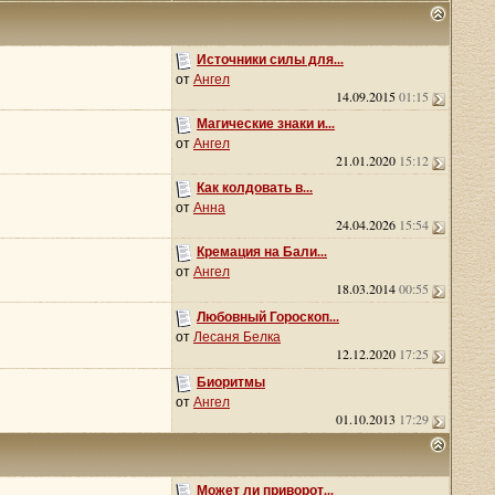
Источники силы для...
от
Ангел
14.09.2015
01:15
Магические знаки и...
от
Ангел
21.01.2020
15:12
Как колдовать в...
от
Анна
24.04.2026
15:54
Кремация на Бали...
от
Ангел
18.03.2014
00:55
Любовный Гороскоп...
от
Лесаня Белка
12.12.2020
17:25
Биоритмы
от
Ангел
01.10.2013
17:29
Может ли приворот...