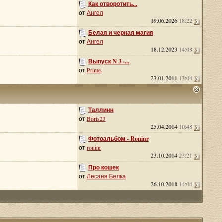
Как отворотить...
от
Ангел
19.06.2026
18:22
Белая и черная магия
от
Ангел
18.12.2023
14:08
Выпуск N 3 -...
от
Prime.
23.01.2011
13:04
Таллинн
от
Boris23
25.04.2014
10:48
Фотоальбом - Roninr
от
roninr
23.10.2014
23:21
Про кошек
от
Лесаня Белка
26.10.2018
14:04