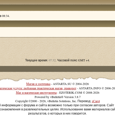
 08:34.
Текущее время:
07:32
. Часовой пояс GMT +4.
Магия и эзотерика
- ASTARTA.SU © 2004-2026
гические услуги: любовная практическая магия, приворот
- ASTARTA.INFO © 2006-20
Маг и магические инструменты
- EZOTERIK.COM © 2008-2026
Powered by vBulletin® Version 3.8.7
Copyright ©2000 - 2026, vBulletin Solutions, Inc. Перевод:
zCarot
й информации с форума и сайта возможно только при согласии авторов. Сай
ознакомления в развлекательных целях. Использование вами материалов са
результатов, о которых в них говорится.