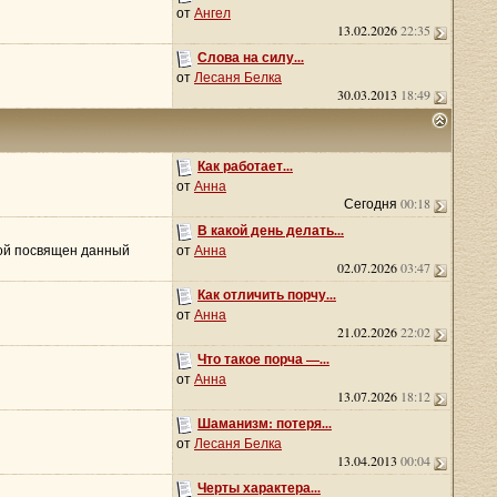
от
Ангел
13.02.2026
22:35
Слова на силу...
от
Лесаня Белка
30.03.2013
18:49
Как работает...
от
Анна
Сегодня
00:18
В какой день делать...
орой посвящен данный
от
Анна
02.07.2026
03:47
Как отличить порчу...
от
Анна
21.02.2026
22:02
Что такое порча —...
от
Анна
13.07.2026
18:12
Шаманизм: потеря...
от
Лесаня Белка
13.04.2013
00:04
Черты характера...