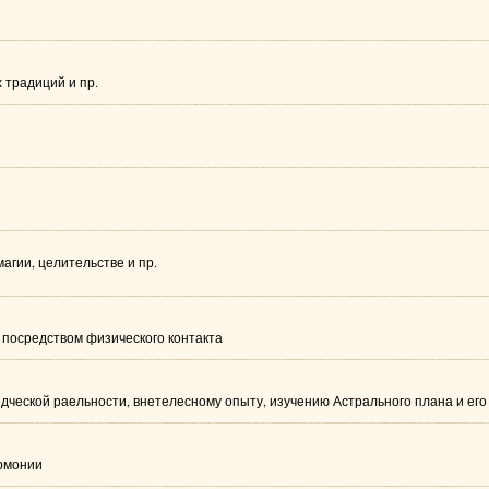
 традиций и пр.
агии, целительстве и пр.
 посредством физического контакта
дческой раельности, внетелесному опыту, изучению Астрального плана и ег
армонии