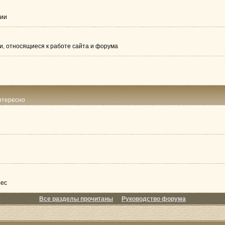
гии
, относящиеся к работе сайта и форума
интересно
рес
Все разделы прочитаны
Руководство форума