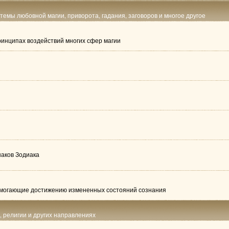
 темы любовной магии, приворота, гадания, заговоров и многое другое
принципах воздействий многих сфер магии
наков Зодиака
помогающие достижению измененных состояний сознания
е, религии и других направлениях