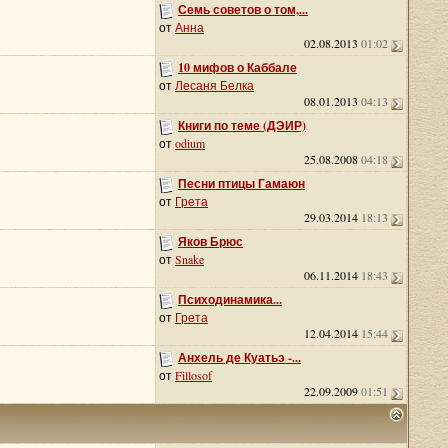
Семь советов о том,...
от
Анна
02.08.2013
01:02
10 мифов о Каббале
от
Лесаня Белка
08.01.2013
04:13
Книги по теме (ДЭИР)
от
odium
25.08.2008
04:18
Песни птицы Гамаюн
от
Грета
29.03.2014
18:13
Яков Брюс
от
Snake
06.11.2014
18:43
Психодинамика...
от
Грета
12.04.2014
15:44
Анхель де Куатьэ -...
от
Fillosof
22.09.2009
01:51