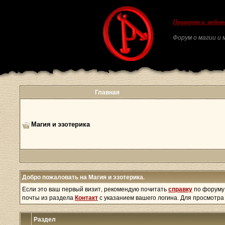
Приворот и любовн
Форум о магии и м
Главная
Магия и эзотерика
Добро пожаловать на Магия и эзотерика.
Если это ваш первый визит, рекомендую почитать
справку
по форуму
почты из раздела
Контакт
с указанием вашего логина. Для просмотр
Раздел