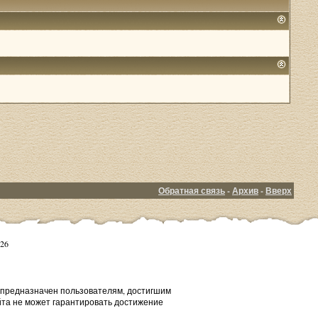
Обратная связь
-
Архив
-
Вверх
26
т предназначен пользователям, достигшим
йта не может гарантировать достижение