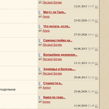
от
Лесаня Белка
12.01.2013
13:57
Могут ли Таро...
от
Анна
23.02.2026
22:30
Что делать, если...
от
Анна
27.03.2026
18:11
Самонастройка на...
от
Лесаня Белка
04.08.2013
22:57
Волшебное денежное...
от
Лесаня Белка
13.11.2013
18:30
Здоровье и болезнь....
от
Лесаня Белка
29.06.2013
21:32
Сущности и...
от
Ангел
о подпланов
25.06.2026
21:30
Книги по теме...
от
hepner
11.04.2010
21:48