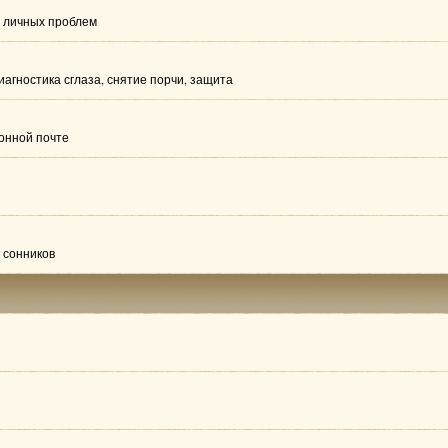
ю личных проблем
иагностика сглаза, снятие порчи, защита
ронной почте
 сонников