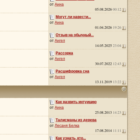
от
Анна
05.08.2026
00:12
Могут ли навести...
от
Анна
01.04.2026
19:26
Отзыв на обычный...
от
Ангел
14.05.2025
23:04
Рассорка
от
Ангел
30.07.2022
12:43
Расшифровка сна
от
Ангел
13.11.2019
13:22
Как развить интуицию
от
Анна
25.08.2013
14:23
Талисманы из дерева
от
Лесаня Белка
17.08.2014
11:11
Как узнать, кто...