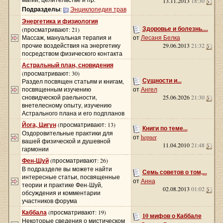
13.11.2013
18:30
Подразделы
:
Энциклопедия трав
Энергетика и физиология
Здоровье и болезнь....
(просматривают: 21)
Массаж, мануальная терапия и
от
Лесаня Белка
прочие воздействия на энергетику
29.06.2013
21:32
посредством физического контакта
Астральный план, сновидения
(просматривают: 30)
Сущности и...
Раздел посвящен статьям и книгам,
посвященным изучению
от
Ангел
сновидческой раельности,
25.06.2026
21:30
внетелесному опыту, изучению
Астрального плана и его подпланов
Йога, Цигун
(просматривают: 13)
Книги по теме...
Оздоровительные практики для
от
hepner
вашей физической и душевной
11.04.2010
21:48
гармонии
Фен-Шуй
(просматривают: 26)
В подразделе вы можете найти
Семь советов о том,...
интересные статьи, посвященные
от
Анна
теории и практике Фен-Шуй,
02.08.2013
01:02
обсуждения и комментарии
участников форума
Каббала
(просматривают: 19)
10 мифов о Каббале
Некоторые сведения о мистическом