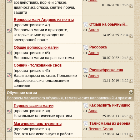
воздействиях, порче и сглазе:
01.04.2026
19:26
диагностика сглаза, снятие порчи,
защита
Вопросы магу Андрею из почты
Отзыв на обычный...
(просматривают: 47)
Вопросы о магии и привороте,
от
Ангел
которые ко мне приходят по
14.05.2025
23:04
электронной почте
Рассорка
Общие вопросы о магии
(просматривают: 65)
от
Ангел
Вопросы о магии на разные темы
30.07.2022
12:43
Сонник - толкование снов
Расшифровка сна
(просматривают: 43)
Ваши вопросы по снам. Пояснение
от
Ангел
образов сна с использованием
13.11.2019
13:22
сонников
Обучение магии
Вопросы магического обучения, тематических направлений и практик
Как развить интуицию
Первые шаги в магии
(просматривают: 30)
от
Анна
Начальные магические практики
25.08.2013
14:23
Талисманы из дерева
Магические инструменты
(просматривают: 33)
от
Лесаня Белка
Все, что маг использует в работе
17.08.2014
11:11