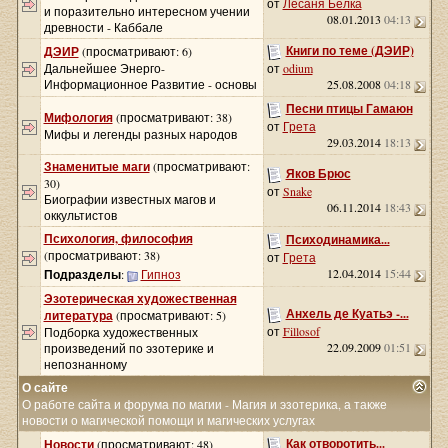
от
Лесаня Белка
и поразительно интересном учении
08.01.2013
04:13
древности - Каббале
Книги по теме (ДЭИР)
ДЭИР
(просматривают: 6)
Дальнейшее Энерго-
от
odium
Информационное Развитие - основы
25.08.2008
04:18
Песни птицы Гамаюн
Мифология
(просматривают: 38)
от
Грета
Мифы и легенды разных народов
29.03.2014
18:13
Знаменитые маги
(просматривают:
Яков Брюс
30)
от
Snake
Биографии известных магов и
06.11.2014
18:43
оккультистов
Психология, философия
Психодинамика...
(просматривают: 38)
от
Грета
12.04.2014
15:44
Подразделы
:
Гипноз
Эзотерическая художественная
Анхель де Куатьэ -...
литература
(просматривают: 5)
от
Fillosof
Подборка художественных
22.09.2009
01:51
произведений по эзотерике и
непознанному
О сайте
О работе сайта и форума по магии - Магия и эзотерика, а также
новости о магической помощи и магических услугах
Как отворотить...
Новости
(просматривают: 48)