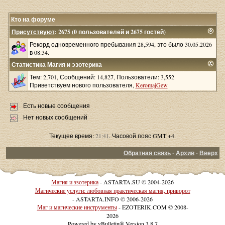
Кто на форуме
Присутствуют
: 2675 (0 пользователей и 2675 гостей)
Рекорд одновременного пребывания 28,594, это было 30.05.2026
в 08:34.
Статистика Магия и эзотерика
Тем: 2,701, Сообщений: 14,827, Пользователи: 3,552
Приветствуем нового пользователя,
KeromajGew
Есть новые сообщения
Нет новых сообщений
Текущее время:
21:41
. Часовой пояс GMT +4.
Обратная связь
-
Архив
-
Вверх
Магия и эзотерика
- ASTARTA.SU © 2004-2026
Магические услуги: любовная практическая магия, приворот
- ASTARTA.INFO © 2006-2026
Маг и магические инструменты
- EZOTERIK.COM © 2008-
2026
Powered by vBulletin® Version 3.8.7