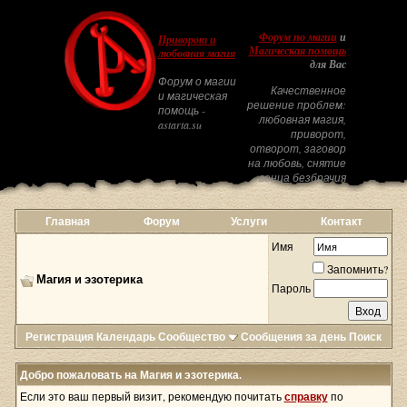
Форум по магии
и
Приворот и
Магическая помощь
любовная магия
для Вас
Форум о магии
Качественное
и магическая
решение проблем:
помощь -
любовная магия,
astarta.su
приворот,
отворот, заговор
на любовь, снятие
венца безбрачия
Главная
Форум
Услуги
Контакт
Имя
Запомнить?
Магия и эзотерика
Пароль
Регистрация
Календарь
Сообщество
Сообщения за день
Поиск
Добро пожаловать на Магия и эзотерика.
Если это ваш первый визит, рекомендую почитать
справку
по