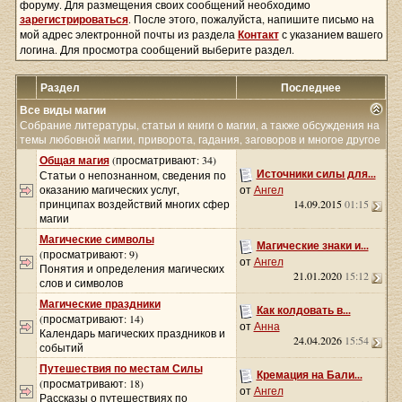
форуму. Для размещения своих сообщений необходимо
зарегистрироваться
. После этого, пожалуйста, напишите письмо на
мой адрес электронной почты из раздела
Контакт
с указанием вашего
логина. Для просмотра сообщений выберите раздел.
Раздел
Последнее
Все виды магии
Собрание литературы, статьи и книги о магии, а также обсуждения на
темы любовной магии, приворота, гадания, заговоров и многое другое
Общая магия
(просматривают: 34)
Источники силы для...
Статьи о непознанном, сведения по
оказанию магических услуг,
от
Ангел
принципах воздействий многих сфер
14.09.2015
01:15
магии
Магические символы
Магические знаки и...
(просматривают: 9)
от
Ангел
Понятия и определения магических
21.01.2020
15:12
слов и символов
Магические праздники
Как колдовать в...
(просматривают: 14)
от
Анна
Календарь магических праздников и
24.04.2026
15:54
событий
Путешествия по местам Силы
Кремация на Бали...
(просматривают: 18)
от
Ангел
Рассказы о путешествиях по