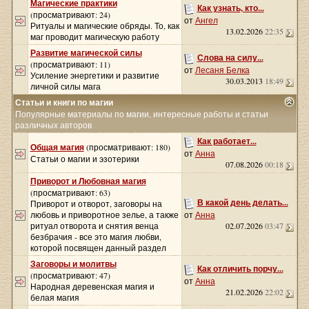
Магические практики
Как узнать, кто...
(просматривают: 24)
от
Ангел
Ритуалы и магические обряды. То, как
13.02.2026
22:35
маг проводит магическую работу
Развитие магической силы
Слова на силу...
(просматривают: 11)
от
Лесаня Белка
Усиление энергетики и развитие
30.03.2013
18:49
личной силы мага
Статьи и книги по магии
Популярные материалы по магии, интересные работы и статьи
различных авторов
Как работает...
Общая магия
(просматривают: 180)
от
Анна
Статьи о магии и эзотерики
07.08.2026
00:18
Приворот и Любовная магия
(просматривают: 63)
В какой день делать...
Приворот и отворот, заговоры на
любовь и приворотное зелье, а также
от
Анна
ритуал отворота и снятия венца
02.07.2026
03:47
безбрачия - все это магия любви,
которой посвящен данный раздел
Заговоры и молитвы
Как отличить порчу...
(просматривают: 47)
от
Анна
Народная деревенская магия и
21.02.2026
22:02
белая магия