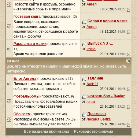
Новости сайта и форума, особенно
от
Ангел
интересные события мира магии
19.06.2026
18:22
Гостевая книга
(просматривают: 13)
Белая и черная магия
Ваши вопросы, пожелания,
предложения, замечания,
от
Ангел
комментарии, относящиеся к работе
18.12.2023
14:08
сайта и форума
Выпуск N 3 -...
Рассылка о магии
(просматривают:
13)
от
Prime.
Архив материалов рассылки
23.01.2011
13:04
Разное
Все, что не относится к магии и магической практики, но может быть
интересно
Таллинн
Блог Ангела
(просматривают: 11)
Личные заметки, памятные, особые
от
Boris23
события, места и предметы
25.04.2014
10:48
Фотоальбом - Roninr
Фотоальбомы
(просматривают: 9)
Представлены фотоальбомы наших
от
roninr
постоянных пользователей
23.10.2014
23:21
Про кошек
Обо всем
(просматривают: 48)
Разговоры обо всем на свете, лишь
от
Лесаня Белка
бы темы вызывали у вас интерес
26.10.2018
14:04
Все разделы прочитаны
Руководство форума