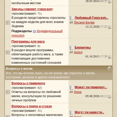
18.03.2014
00:55
необычным местам
Звезды говорят (гороскоп)
(просматривают: 71)
В разделе представлены гороскопы
Любовный Гороскоп...
на каждую неделю для всех знаков
от
Лесаня Белка
Зодиака
12.12.2020
17:25
Подразделы
:
Индивидуальный
гороскоп
Программы для мага
(просматривают: 6)
Биоритмы
В раздел вошли программы,
от
Ангел
облегчающие работу мага, а также
01.10.2013
17:29
помогающие достижению
измененных состояний сознания
Вопросы о магии
Все, что вы хотели знать, но не знали, где спросить о магии,
эзотерике, религии и других направлениях
Вопросы о привороте
Может ли приворот...
(просматривают: 62)
Ответы на вопросы по любовной
от
Анна
магии, консультации по решению
05.08.2026
00:12
личных проблем
Вопросы о порче и сглазе
(просматривают: 31)
Могут ли навести...
Вопросы о негативных магических
от
Анна