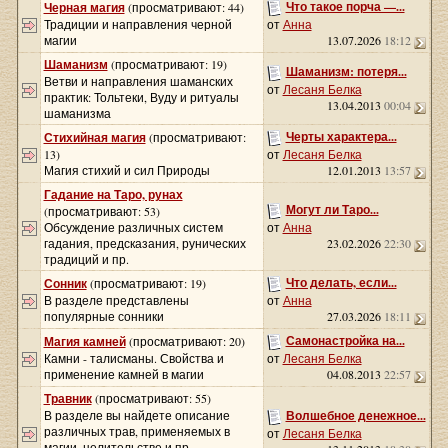
Что такое порча —...
Черная магия
(просматривают: 44)
Традиции и направления черной
от
Анна
магии
13.07.2026
18:12
Шаманизм
(просматривают: 19)
Шаманизм: потеря...
Ветви и направления шаманских
от
Лесаня Белка
практик: Тольтеки, Вуду и ритуалы
13.04.2013
00:04
шаманизма
Черты характера...
Стихийная магия
(просматривают:
13)
от
Лесаня Белка
Магия стихий и сил Природы
12.01.2013
13:57
Гадание на Таро, рунах
Могут ли Таро...
(просматривают: 53)
Обсуждение различных систем
от
Анна
гадания, предсказания, рунических
23.02.2026
22:30
традиций и пр.
Что делать, если...
Сонник
(просматривают: 19)
В разделе представлены
от
Анна
популярные сонники
27.03.2026
18:11
Самонастройка на...
Магия камней
(просматривают: 20)
Камни - талисманы. Свойства и
от
Лесаня Белка
применение камней в магии
04.08.2013
22:57
Травник
(просматривают: 55)
В разделе вы найдете описание
Волшебное денежное...
различных трав, применяемых в
от
Лесаня Белка
магии, целительстве и пр.