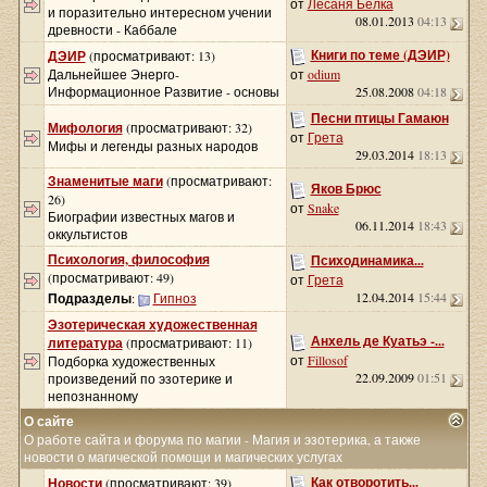
от
Лесаня Белка
и поразительно интересном учении
08.01.2013
04:13
древности - Каббале
Книги по теме (ДЭИР)
ДЭИР
(просматривают: 13)
Дальнейшее Энерго-
от
odium
Информационное Развитие - основы
25.08.2008
04:18
Песни птицы Гамаюн
Мифология
(просматривают: 32)
от
Грета
Мифы и легенды разных народов
29.03.2014
18:13
Знаменитые маги
(просматривают:
Яков Брюс
26)
от
Snake
Биографии известных магов и
06.11.2014
18:43
оккультистов
Психология, философия
Психодинамика...
(просматривают: 49)
от
Грета
12.04.2014
15:44
Подразделы
:
Гипноз
Эзотерическая художественная
Анхель де Куатьэ -...
литература
(просматривают: 11)
от
Fillosof
Подборка художественных
22.09.2009
01:51
произведений по эзотерике и
непознанному
О сайте
О работе сайта и форума по магии - Магия и эзотерика, а также
новости о магической помощи и магических услугах
Как отворотить...
Новости
(просматривают: 39)