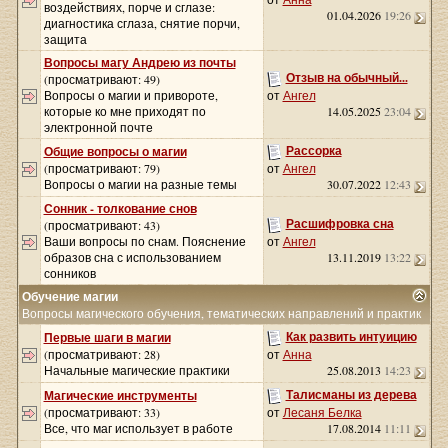
воздействиях, порче и сглазе:
01.04.2026
19:26
диагностика сглаза, снятие порчи,
защита
Вопросы магу Андрею из почты
Отзыв на обычный...
(просматривают: 49)
Вопросы о магии и привороте,
от
Ангел
которые ко мне приходят по
14.05.2025
23:04
электронной почте
Рассорка
Общие вопросы о магии
(просматривают: 79)
от
Ангел
Вопросы о магии на разные темы
30.07.2022
12:43
Сонник - толкование снов
Расшифровка сна
(просматривают: 43)
Ваши вопросы по снам. Пояснение
от
Ангел
образов сна с использованием
13.11.2019
13:22
сонников
Обучение магии
Вопросы магического обучения, тематических направлений и практик
Как развить интуицию
Первые шаги в магии
(просматривают: 28)
от
Анна
Начальные магические практики
25.08.2013
14:23
Талисманы из дерева
Магические инструменты
(просматривают: 33)
от
Лесаня Белка
Все, что маг использует в работе
17.08.2014
11:11