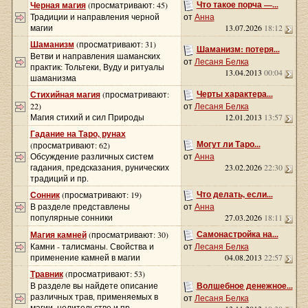
Что такое порча —...
Черная магия
(просматривают: 45)
Традиции и направления черной
от
Анна
магии
13.07.2026
18:12
Шаманизм
(просматривают: 31)
Шаманизм: потеря...
Ветви и направления шаманских
от
Лесаня Белка
практик: Тольтеки, Вуду и ритуалы
13.04.2013
00:04
шаманизма
Черты характера...
Стихийная магия
(просматривают:
22)
от
Лесаня Белка
Магия стихий и сил Природы
12.01.2013
13:57
Гадание на Таро, рунах
Могут ли Таро...
(просматривают: 62)
Обсуждение различных систем
от
Анна
гадания, предсказания, рунических
23.02.2026
22:30
традиций и пр.
Что делать, если...
Сонник
(просматривают: 19)
В разделе представлены
от
Анна
популярные сонники
27.03.2026
18:11
Самонастройка на...
Магия камней
(просматривают: 30)
Камни - талисманы. Свойства и
от
Лесаня Белка
применение камней в магии
04.08.2013
22:57
Травник
(просматривают: 53)
В разделе вы найдете описание
Волшебное денежное...
различных трав, применяемых в
от
Лесаня Белка
магии, целительстве и пр.