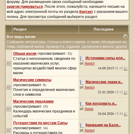
форуму. Для размещения своих сообщений необходимо
зарегистрироваться
. После этого, пожалуйста, напишите письмо на
мой адрес электронной почты из раздела
Контакт
с указанием вашего
логина. Для просмотра сообщений выберите раздел.
Раздел
Последнее
Все виды магии
Собрание литературы, статьи и книги о магии, а также обсуждения на
темы любовной магии, приворота, гадания, заговоров и многое другое
Общая магия
(просматривают: 32)
Источники силы для...
Статьи о непознанном, сведения по
оказанию магических услуг,
от
Ангел
принципах воздействий многих сфер
14.09.2015
01:15
магии
Магические символы
Магические знаки и...
(просматривают: 9)
от
Ангел
Понятия и определения магических
21.01.2020
15:12
слов и символов
Магические праздники
Как колдовать в...
(просматривают: 15)
от
Анна
Календарь магических праздников и
24.04.2026
15:54
событий
Путешествия по местам Силы
Кремация на Бали...
(просматривают: 14)
от
Ангел
Рассказы о путешествиях по