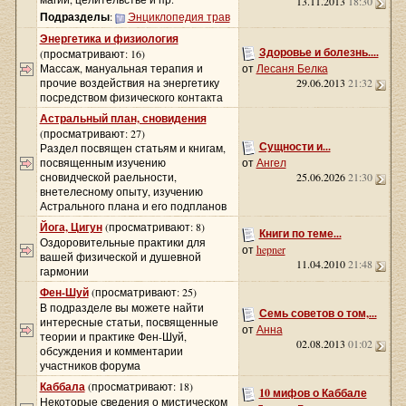
13.11.2013
18:30
Подразделы
:
Энциклопедия трав
Энергетика и физиология
Здоровье и болезнь....
(просматривают: 16)
Массаж, мануальная терапия и
от
Лесаня Белка
прочие воздействия на энергетику
29.06.2013
21:32
посредством физического контакта
Астральный план, сновидения
(просматривают: 27)
Сущности и...
Раздел посвящен статьям и книгам,
посвященным изучению
от
Ангел
сновидческой раельности,
25.06.2026
21:30
внетелесному опыту, изучению
Астрального плана и его подпланов
Йога, Цигун
(просматривают: 8)
Книги по теме...
Оздоровительные практики для
от
hepner
вашей физической и душевной
11.04.2010
21:48
гармонии
Фен-Шуй
(просматривают: 25)
В подразделе вы можете найти
Семь советов о том,...
интересные статьи, посвященные
от
Анна
теории и практике Фен-Шуй,
02.08.2013
01:02
обсуждения и комментарии
участников форума
Каббала
(просматривают: 18)
10 мифов о Каббале
Некоторые сведения о мистическом