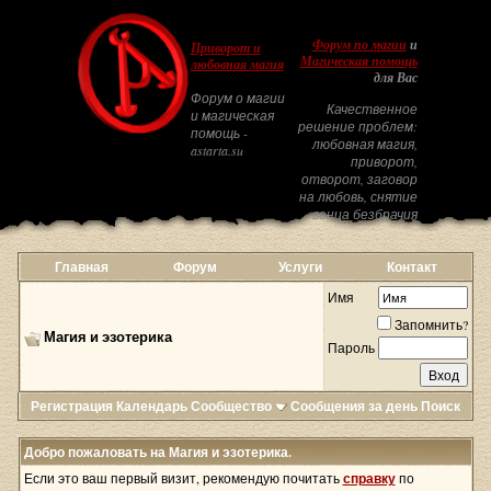
Форум по магии
и
Приворот и
Магическая помощь
любовная магия
для Вас
Форум о магии
Качественное
и магическая
решение проблем:
помощь -
любовная магия,
astarta.su
приворот,
отворот, заговор
на любовь, снятие
венца безбрачия
Главная
Форум
Услуги
Контакт
Имя
Запомнить?
Магия и эзотерика
Пароль
Регистрация
Календарь
Сообщество
Сообщения за день
Поиск
Добро пожаловать на Магия и эзотерика.
Если это ваш первый визит, рекомендую почитать
справку
по