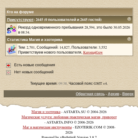
Кто на форуме
Присутствуют
: 2645 (0 пользователей и 2645 гостей)
Рекорд одновременного пребывания 28,594, это было 30.05.2026
в 08:34.
Статистика Магия и эзотерика
Тем: 2,701, Сообщений: 14,827, Пользователи: 3,552
Приветствуем нового пользователя,
KeromajGew
Есть новые сообщения
Нет новых сообщений
Текущее время:
09:38
. Часовой пояс GMT +4.
Обратная связь
-
Архив
-
Вверх
Магия и эзотерика
- ASTARTA.SU © 2004-2026
Магические услуги: любовная практическая магия, приворот
- ASTARTA.INFO © 2006-2026
Маг и магические инструменты
- EZOTERIK.COM © 2008-
2026
Powered by vBulletin® Version 3.8.7