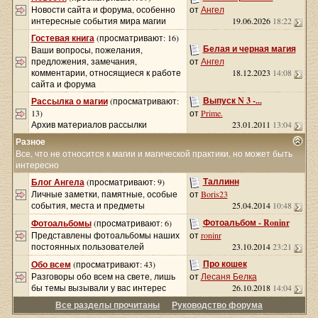
Новости сайта и форума, особенно
от
Ангел
интересные события мира магии
19.06.2026
18:22
Гостевая книга
(просматривают: 16)
Белая и черная магия
Ваши вопросы, пожелания,
предложения, замечания,
от
Ангел
комментарии, относящиеся к работе
18.12.2023
14:08
сайта и форума
Выпуск N 3 -...
Рассылка о магии
(просматривают:
13)
от
Prime.
Архив материалов рассылки
23.01.2011
13:04
Разное
Все, что не относится к магии и магической практики, но может быть
интересно
Таллинн
Блог Ангела
(просматривают: 9)
Личные заметки, памятные, особые
от
Boris23
события, места и предметы
25.04.2014
10:48
Фотоальбом - Roninr
Фотоальбомы
(просматривают: 6)
Представлены фотоальбомы наших
от
roninr
постоянных пользователей
23.10.2014
23:21
Про кошек
Обо всем
(просматривают: 43)
Разговоры обо всем на свете, лишь
от
Лесаня Белка
бы темы вызывали у вас интерес
26.10.2018
14:04
Все разделы прочитаны
Руководство форума