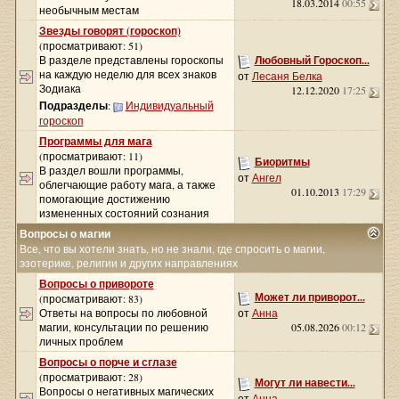
18.03.2014
00:55
необычным местам
Звезды говорят (гороскоп)
(просматривают: 51)
В разделе представлены гороскопы
Любовный Гороскоп...
на каждую неделю для всех знаков
от
Лесаня Белка
Зодиака
12.12.2020
17:25
Подразделы
:
Индивидуальный
гороскоп
Программы для мага
(просматривают: 11)
Биоритмы
В раздел вошли программы,
от
Ангел
облегчающие работу мага, а также
01.10.2013
17:29
помогающие достижению
измененных состояний сознания
Вопросы о магии
Все, что вы хотели знать, но не знали, где спросить о магии,
эзотерике, религии и других направлениях
Вопросы о привороте
Может ли приворот...
(просматривают: 83)
Ответы на вопросы по любовной
от
Анна
магии, консультации по решению
05.08.2026
00:12
личных проблем
Вопросы о порче и сглазе
(просматривают: 28)
Могут ли навести...
Вопросы о негативных магических
от
Анна