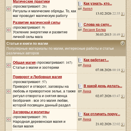
Магические практики
Как узнать, кто...
(просматривают: 26)
от
Ангел
Ритуалы и магические обряды. То, как
13.02.2026
22:35
маг проводит магическую работу
Развитие магической силы
Слова на силу...
(просматривают: 9)
от
Лесаня Белка
Усиление энергетики и развитие
30.03.2013
18:49
личной силы мага
Статьи и книги по магии
Популярные материалы по магии, интересные работы и статьи
различных авторов
Как работает...
Общая магия
(просматривают: 167)
от
Анна
Статьи о магии и эзотерики
07.08.2026
00:18
Приворот и Любовная магия
(просматривают: 57)
В какой день делать...
Приворот и отворот, заговоры на
любовь и приворотное зелье, а также
от
Анна
ритуал отворота и снятия венца
02.07.2026
03:47
безбрачия - все это магия любви,
которой посвящен данный раздел
Заговоры и молитвы
Как отличить порчу...
(просматривают: 39)
от
Анна
Народная деревенская магия и
21.02.2026
22:02
белая магия