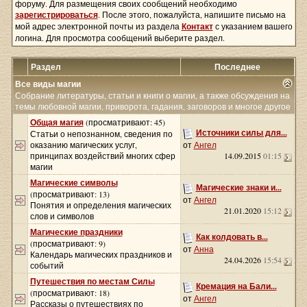
форуму. Для размещения своих сообщений необходимо
зарегистрироваться
. После этого, пожалуйста, напишите письмо на
мой адрес электронной почты из раздела
Контакт
с указанием вашего
логина. Для просмотра сообщений выберите раздел.
Раздел
Последнее
Все виды магии
Собрание литературы, статьи и книги о магии, а также обсуждения на
темы любовной магии, приворота, гадания, заговоров и многое другое
Общая магия
(просматривают: 45)
Источники силы для...
Статьи о непознанном, сведения по
оказанию магических услуг,
от
Ангел
принципах воздействий многих сфер
14.09.2015
01:15
магии
Магические символы
Магические знаки и...
(просматривают: 13)
от
Ангел
Понятия и определения магических
21.01.2020
15:12
слов и символов
Магические праздники
Как колдовать в...
(просматривают: 9)
от
Анна
Календарь магических праздников и
24.04.2026
15:54
событий
Путешествия по местам Силы
Кремация на Бали...
(просматривают: 18)
от
Ангел
Рассказы о путешествиях по