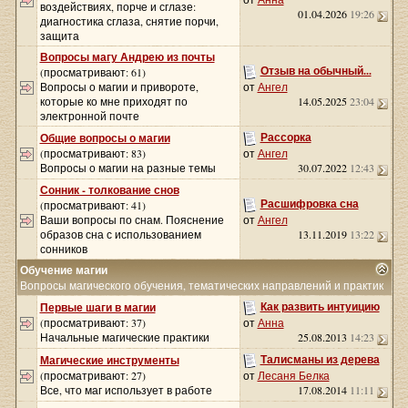
воздействиях, порче и сглазе:
01.04.2026
19:26
диагностика сглаза, снятие порчи,
защита
Вопросы магу Андрею из почты
Отзыв на обычный...
(просматривают: 61)
Вопросы о магии и привороте,
от
Ангел
которые ко мне приходят по
14.05.2025
23:04
электронной почте
Рассорка
Общие вопросы о магии
(просматривают: 83)
от
Ангел
Вопросы о магии на разные темы
30.07.2022
12:43
Сонник - толкование снов
Расшифровка сна
(просматривают: 41)
Ваши вопросы по снам. Пояснение
от
Ангел
образов сна с использованием
13.11.2019
13:22
сонников
Обучение магии
Вопросы магического обучения, тематических направлений и практик
Как развить интуицию
Первые шаги в магии
(просматривают: 37)
от
Анна
Начальные магические практики
25.08.2013
14:23
Талисманы из дерева
Магические инструменты
(просматривают: 27)
от
Лесаня Белка
Все, что маг использует в работе
17.08.2014
11:11