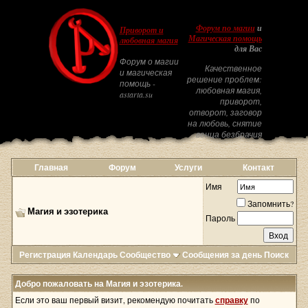
Форум по магии
и
Приворот и
Магическая помощь
любовная магия
для Вас
Форум о магии
Качественное
и магическая
решение проблем:
помощь -
любовная магия,
astarta.su
приворот,
отворот, заговор
на любовь, снятие
венца безбрачия
Главная
Форум
Услуги
Контакт
Имя
Запомнить?
Магия и эзотерика
Пароль
Регистрация
Календарь
Сообщество
Сообщения за день
Поиск
Добро пожаловать на Магия и эзотерика.
Если это ваш первый визит, рекомендую почитать
справку
по