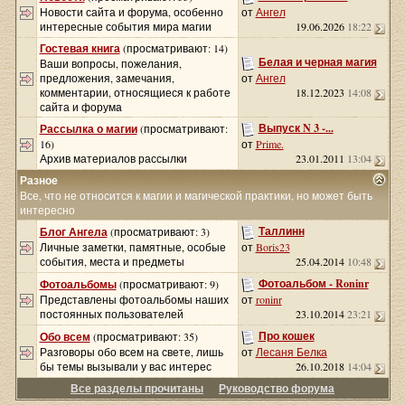
Новости сайта и форума, особенно
от
Ангел
интересные события мира магии
19.06.2026
18:22
Гостевая книга
(просматривают: 14)
Белая и черная магия
Ваши вопросы, пожелания,
предложения, замечания,
от
Ангел
комментарии, относящиеся к работе
18.12.2023
14:08
сайта и форума
Выпуск N 3 -...
Рассылка о магии
(просматривают:
16)
от
Prime.
Архив материалов рассылки
23.01.2011
13:04
Разное
Все, что не относится к магии и магической практики, но может быть
интересно
Таллинн
Блог Ангела
(просматривают: 3)
Личные заметки, памятные, особые
от
Boris23
события, места и предметы
25.04.2014
10:48
Фотоальбом - Roninr
Фотоальбомы
(просматривают: 9)
Представлены фотоальбомы наших
от
roninr
постоянных пользователей
23.10.2014
23:21
Про кошек
Обо всем
(просматривают: 35)
Разговоры обо всем на свете, лишь
от
Лесаня Белка
бы темы вызывали у вас интерес
26.10.2018
14:04
Все разделы прочитаны
Руководство форума