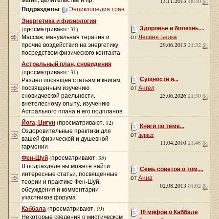
13.11.2013
18:30
Подразделы
:
Энциклопедия трав
Энергетика и физиология
Здоровье и болезнь....
(просматривают: 31)
Массаж, мануальная терапия и
от
Лесаня Белка
прочие воздействия на энергетику
29.06.2013
21:32
посредством физического контакта
Астральный план, сновидения
(просматривают: 31)
Сущности и...
Раздел посвящен статьям и книгам,
посвященным изучению
от
Ангел
сновидческой раельности,
25.06.2026
21:30
внетелесному опыту, изучению
Астрального плана и его подпланов
Йога, Цигун
(просматривают: 12)
Книги по теме...
Оздоровительные практики для
от
hepner
вашей физической и душевной
11.04.2010
21:48
гармонии
Фен-Шуй
(просматривают: 35)
В подразделе вы можете найти
Семь советов о том,...
интересные статьи, посвященные
от
Анна
теории и практике Фен-Шуй,
02.08.2013
01:02
обсуждения и комментарии
участников форума
Каббала
(просматривают: 19)
10 мифов о Каббале
Некоторые сведения о мистическом