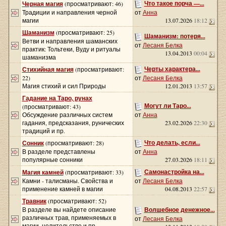
Что такое порча —...
Черная магия
(просматривают: 46)
Традиции и направления черной
от
Анна
магии
13.07.2026
18:12
Шаманизм
(просматривают: 25)
Шаманизм: потеря...
Ветви и направления шаманских
от
Лесаня Белка
практик: Тольтеки, Вуду и ритуалы
13.04.2013
00:04
шаманизма
Черты характера...
Стихийная магия
(просматривают:
22)
от
Лесаня Белка
Магия стихий и сил Природы
12.01.2013
13:57
Гадание на Таро, рунах
Могут ли Таро...
(просматривают: 43)
Обсуждение различных систем
от
Анна
гадания, предсказания, рунических
23.02.2026
22:30
традиций и пр.
Что делать, если...
Сонник
(просматривают: 28)
В разделе представлены
от
Анна
популярные сонники
27.03.2026
18:11
Самонастройка на...
Магия камней
(просматривают: 33)
Камни - талисманы. Свойства и
от
Лесаня Белка
применение камней в магии
04.08.2013
22:57
Травник
(просматривают: 52)
В разделе вы найдете описание
Волшебное денежное...
различных трав, применяемых в
от
Лесаня Белка
магии, целительстве и пр.