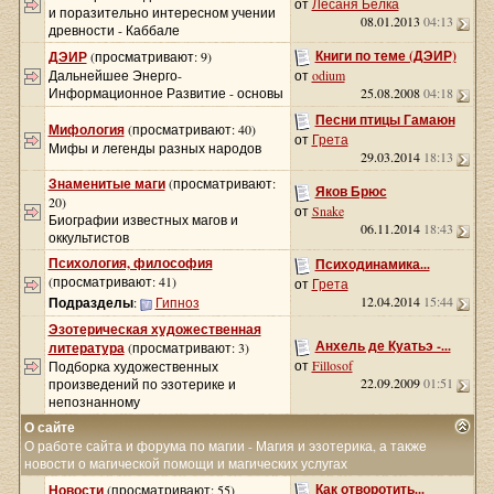
от
Лесаня Белка
и поразительно интересном учении
08.01.2013
04:13
древности - Каббале
Книги по теме (ДЭИР)
ДЭИР
(просматривают: 9)
Дальнейшее Энерго-
от
odium
Информационное Развитие - основы
25.08.2008
04:18
Песни птицы Гамаюн
Мифология
(просматривают: 40)
от
Грета
Мифы и легенды разных народов
29.03.2014
18:13
Знаменитые маги
(просматривают:
Яков Брюс
20)
от
Snake
Биографии известных магов и
06.11.2014
18:43
оккультистов
Психология, философия
Психодинамика...
(просматривают: 41)
от
Грета
12.04.2014
15:44
Подразделы
:
Гипноз
Эзотерическая художественная
Анхель де Куатьэ -...
литература
(просматривают: 3)
от
Fillosof
Подборка художественных
22.09.2009
01:51
произведений по эзотерике и
непознанному
О сайте
О работе сайта и форума по магии - Магия и эзотерика, а также
новости о магической помощи и магических услугах
Как отворотить...
Новости
(просматривают: 55)