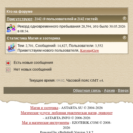
Кто на форуме
Присутствуют
: 2142 (0 пользователей и 2142 гостей)
Рекорд одновременного пребывания 28,594, это было 30.05.2026
в 08:34.
Статистика Магия и эзотерика
Тем: 2,701, Сообщений: 14,827, Пользователи: 3,552
Приветствуем нового пользователя,
KeromajGew
Есть новые сообщения
Нет новых сообщений
Текущее время:
09:02
. Часовой пояс GMT +4.
Обратная связь
-
Архив
-
Вверх
Магия и эзотерика
- ASTARTA.SU © 2004-2026
Магические услуги: любовная практическая магия, приворот
- ASTARTA.INFO © 2006-2026
Маг и магические инструменты
- EZOTERIK.COM © 2008-
2026
Powered by vBulletin® Version 3.8.7