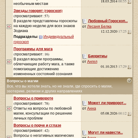
18.03.2014
00:55
необычным местам
Звезды говорят (гороскоп)
(просматривают: 57)
В разделе представлены гороскопы
Любовный Гороскоп...
на каждую неделю для всех знаков
от
Лесаня Белка
Зодиака
12.12.2020
17:25
Подразделы
:
Индивидуальный
гороскоп
Программы для мага
(просматривают: 16)
Биоритмы
В раздел вошли программы,
от
Ангел
облегчающие работу мага, а также
01.10.2013
17:29
помогающие достижению
измененных состояний сознания
Вопросы о магии
Все, что вы хотели знать, но не знали, где спросить о магии,
эзотерике, религии и других направлениях
Вопросы о привороте
Может ли приворот...
(просматривают: 78)
Ответы на вопросы по любовной
от
Анна
магии, консультации по решению
05.08.2026
00:12
личных проблем
Вопросы о порче и сглазе
(просматривают: 42)
Могут ли навести...
Вопросы о негативных магических
от
Анна