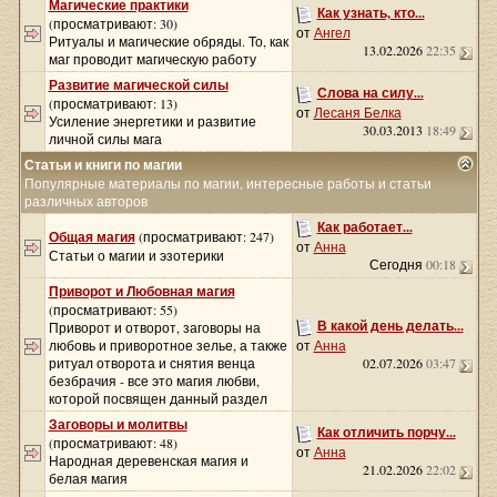
Магические практики
Как узнать, кто...
(просматривают: 30)
от
Ангел
Ритуалы и магические обряды. То, как
13.02.2026
22:35
маг проводит магическую работу
Развитие магической силы
Слова на силу...
(просматривают: 13)
от
Лесаня Белка
Усиление энергетики и развитие
30.03.2013
18:49
личной силы мага
Статьи и книги по магии
Популярные материалы по магии, интересные работы и статьи
различных авторов
Как работает...
Общая магия
(просматривают: 247)
от
Анна
Статьи о магии и эзотерики
Сегодня
00:18
Приворот и Любовная магия
(просматривают: 55)
В какой день делать...
Приворот и отворот, заговоры на
любовь и приворотное зелье, а также
от
Анна
ритуал отворота и снятия венца
02.07.2026
03:47
безбрачия - все это магия любви,
которой посвящен данный раздел
Заговоры и молитвы
Как отличить порчу...
(просматривают: 48)
от
Анна
Народная деревенская магия и
21.02.2026
22:02
белая магия