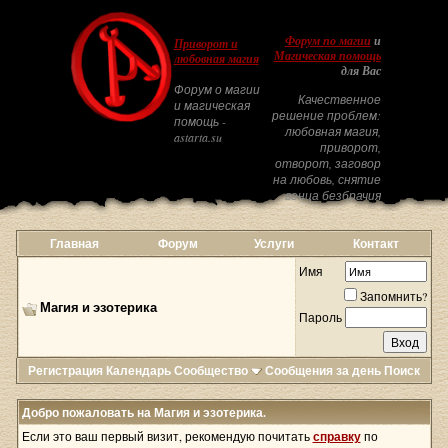
Форум по магии
и
Приворот и
Магическая помощь
любовная магия
для Вас
Форум о магии
Качественное
и магическая
решение проблем:
помощь -
любовная магия,
astarta.su
приворот,
отворот, заговор
на любовь, снятие
венца безбрачия
Главная
Форум
Услуги
Контакт
Имя
Запомнить?
Магия и эзотерика
Пароль
Регистрация
Календарь
Сообщество
Сообщения за день
Поиск
Добро пожаловать на Магия и эзотерика.
Если это ваш первый визит, рекомендую почитать
справку
по