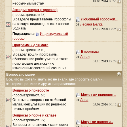
18.03.2014
00:55
необычным местам
Звезды говорят (гороскоп)
(просматривают: 38)
В разделе представлены гороскопы
Любовный Гороскоп...
на каждую неделю для всех знаков
от
Лесаня Белка
Зодиака
12.12.2020
17:25
Подразделы
:
Индивидуальный
гороскоп
Программы для мага
(просматривают: 10)
Биоритмы
В раздел вошли программы,
от
Ангел
облегчающие работу мага, а также
01.10.2013
17:29
помогающие достижению
измененных состояний сознания
Вопросы о магии
Все, что вы хотели знать, но не знали, где спросить о магии,
эзотерике, религии и других направлениях
Вопросы о привороте
Может ли приворот...
(просматривают: 65)
Ответы на вопросы по любовной
от
Анна
магии, консультации по решению
05.08.2026
00:12
личных проблем
Вопросы о порче и сглазе
(просматривают: 37)
Могут ли навести...
Вопросы о негативных магических
от
Анна