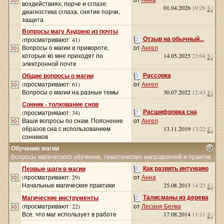
воздействиях, порче и сглазе:
01.04.2026
19:26
диагностика сглаза, снятие порчи,
защита
Вопросы магу Андрею из почты
Отзыв на обычный...
(просматривают: 41)
Вопросы о магии и привороте,
от
Ангел
которые ко мне приходят по
14.05.2025
23:04
электронной почте
Рассорка
Общие вопросы о магии
(просматривают: 61)
от
Ангел
Вопросы о магии на разные темы
30.07.2022
12:43
Сонник - толкование снов
Расшифровка сна
(просматривают: 34)
Ваши вопросы по снам. Пояснение
от
Ангел
образов сна с использованием
13.11.2019
13:22
сонников
Обучение магии
Вопросы магического обучения, тематических направлений и практик
Как развить интуицию
Первые шаги в магии
(просматривают: 29)
от
Анна
Начальные магические практики
25.08.2013
14:23
Талисманы из дерева
Магические инструменты
(просматривают: 22)
от
Лесаня Белка
Все, что маг использует в работе
17.08.2014
11:11