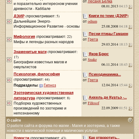
от
Лесаня Белка
и поразительно интересном учении
08.01.2013
04:13
древности - Каббале
Книги по теме (ДЭИР)
ДЭИР
(просматривают: 5)
Дальнейшее Энерго-
от
odium
Информационное Развитие - основы
25.08.2008
04:18
Песни птицы Гамаюн
Мифология
(просматривают: 22)
от
Грета
Мифы и легенды разных народов
29.03.2014
18:13
Знаменитые маги
(просматривают:
Яков Брюс
17)
от
Snake
Биографии известных магов и
06.11.2014
18:43
оккультистов
Психология, философия
Психодинамика...
(просматривают: 44)
от
Грета
12.04.2014
15:44
Подразделы
:
Гипноз
Эзотерическая художественная
Анхель де Куатьэ -...
литература
(просматривают: 8)
от
Fillosof
Подборка художественных
22.09.2009
01:51
произведений по эзотерике и
непознанному
О сайте
О работе сайта и форума по магии - Магия и эзотерика, а также
новости о магической помощи и магических услугах
Как отворотить...
Новости
(просматривают: 43)