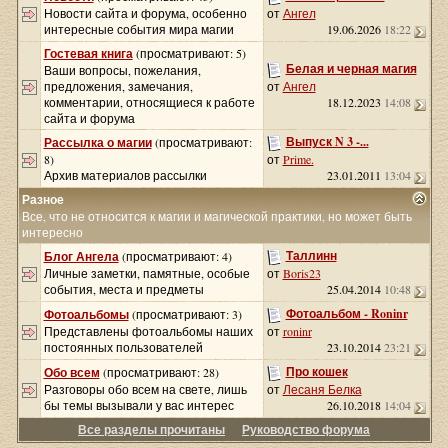
Новости сайта и форума, особенно
от
Ангел
интересные события мира магии
19.06.2026
18:22
Гостевая книга
(просматривают: 5)
Белая и черная магия
Ваши вопросы, пожелания,
предложения, замечания,
от
Ангел
комментарии, относящиеся к работе
18.12.2023
14:08
сайта и форума
Выпуск N 3 -...
Рассылка о магии
(просматривают:
8)
от
Prime.
Архив материалов рассылки
23.01.2011
13:04
Разное
Все, что не относится к магии и магической практики, но может быть
интересно
Таллинн
Блог Ангела
(просматривают: 4)
Личные заметки, памятные, особые
от
Boris23
события, места и предметы
25.04.2014
10:48
Фотоальбом - Roninr
Фотоальбомы
(просматривают: 3)
Представлены фотоальбомы наших
от
roninr
постоянных пользователей
23.10.2014
23:21
Про кошек
Обо всем
(просматривают: 28)
Разговоры обо всем на свете, лишь
от
Лесаня Белка
бы темы вызывали у вас интерес
26.10.2018
14:04
Все разделы прочитаны
Руководство форума