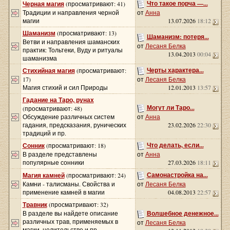
Что такое порча —...
Черная магия
(просматривают: 41)
Традиции и направления черной
от
Анна
магии
13.07.2026
18:12
Шаманизм
(просматривают: 13)
Шаманизм: потеря...
Ветви и направления шаманских
от
Лесаня Белка
практик: Тольтеки, Вуду и ритуалы
13.04.2013
00:04
шаманизма
Черты характера...
Стихийная магия
(просматривают:
17)
от
Лесаня Белка
Магия стихий и сил Природы
12.01.2013
13:57
Гадание на Таро, рунах
Могут ли Таро...
(просматривают: 48)
Обсуждение различных систем
от
Анна
гадания, предсказания, рунических
23.02.2026
22:30
традиций и пр.
Что делать, если...
Сонник
(просматривают: 18)
В разделе представлены
от
Анна
популярные сонники
27.03.2026
18:11
Самонастройка на...
Магия камней
(просматривают: 24)
Камни - талисманы. Свойства и
от
Лесаня Белка
применение камней в магии
04.08.2013
22:57
Травник
(просматривают: 32)
В разделе вы найдете описание
Волшебное денежное...
различных трав, применяемых в
от
Лесаня Белка
магии, целительстве и пр.