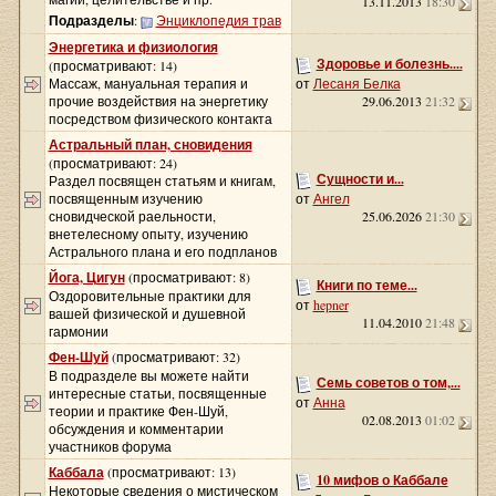
13.11.2013
18:30
Подразделы
:
Энциклопедия трав
Энергетика и физиология
Здоровье и болезнь....
(просматривают: 14)
Массаж, мануальная терапия и
от
Лесаня Белка
прочие воздействия на энергетику
29.06.2013
21:32
посредством физического контакта
Астральный план, сновидения
(просматривают: 24)
Сущности и...
Раздел посвящен статьям и книгам,
посвященным изучению
от
Ангел
сновидческой раельности,
25.06.2026
21:30
внетелесному опыту, изучению
Астрального плана и его подпланов
Йога, Цигун
(просматривают: 8)
Книги по теме...
Оздоровительные практики для
от
hepner
вашей физической и душевной
11.04.2010
21:48
гармонии
Фен-Шуй
(просматривают: 32)
В подразделе вы можете найти
Семь советов о том,...
интересные статьи, посвященные
от
Анна
теории и практике Фен-Шуй,
02.08.2013
01:02
обсуждения и комментарии
участников форума
Каббала
(просматривают: 13)
10 мифов о Каббале
Некоторые сведения о мистическом