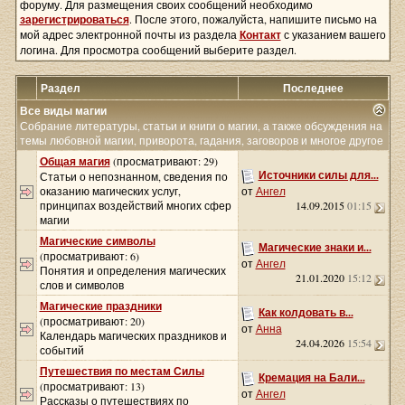
форуму. Для размещения своих сообщений необходимо
зарегистрироваться
. После этого, пожалуйста, напишите письмо на
мой адрес электронной почты из раздела
Контакт
с указанием вашего
логина. Для просмотра сообщений выберите раздел.
Раздел
Последнее
Все виды магии
Собрание литературы, статьи и книги о магии, а также обсуждения на
темы любовной магии, приворота, гадания, заговоров и многое другое
Общая магия
(просматривают: 29)
Источники силы для...
Статьи о непознанном, сведения по
оказанию магических услуг,
от
Ангел
принципах воздействий многих сфер
14.09.2015
01:15
магии
Магические символы
Магические знаки и...
(просматривают: 6)
от
Ангел
Понятия и определения магических
21.01.2020
15:12
слов и символов
Магические праздники
Как колдовать в...
(просматривают: 20)
от
Анна
Календарь магических праздников и
24.04.2026
15:54
событий
Путешествия по местам Силы
Кремация на Бали...
(просматривают: 13)
от
Ангел
Рассказы о путешествиях по