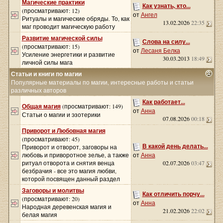
Магические практики
Как узнать, кто...
(просматривают: 12)
от
Ангел
Ритуалы и магические обряды. То, как
13.02.2026
22:35
маг проводит магическую работу
Развитие магической силы
Слова на силу...
(просматривают: 15)
от
Лесаня Белка
Усиление энергетики и развитие
30.03.2013
18:49
личной силы мага
Статьи и книги по магии
Популярные материалы по магии, интересные работы и статьи
различных авторов
Как работает...
Общая магия
(просматривают: 149)
от
Анна
Статьи о магии и эзотерики
07.08.2026
00:18
Приворот и Любовная магия
(просматривают: 45)
В какой день делать...
Приворот и отворот, заговоры на
любовь и приворотное зелье, а также
от
Анна
ритуал отворота и снятия венца
02.07.2026
03:47
безбрачия - все это магия любви,
которой посвящен данный раздел
Заговоры и молитвы
Как отличить порчу...
(просматривают: 20)
от
Анна
Народная деревенская магия и
21.02.2026
22:02
белая магия