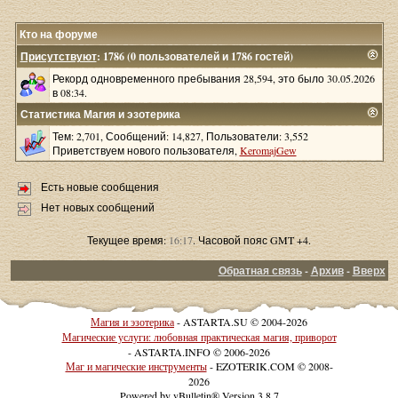
Кто на форуме
Присутствуют
: 1786 (0 пользователей и 1786 гостей)
Рекорд одновременного пребывания 28,594, это было 30.05.2026
в 08:34.
Статистика Магия и эзотерика
Тем: 2,701, Сообщений: 14,827, Пользователи: 3,552
Приветствуем нового пользователя,
KeromajGew
Есть новые сообщения
Нет новых сообщений
Текущее время:
16:17
. Часовой пояс GMT +4.
Обратная связь
-
Архив
-
Вверх
Магия и эзотерика
- ASTARTA.SU © 2004-2026
Магические услуги: любовная практическая магия, приворот
- ASTARTA.INFO © 2006-2026
Маг и магические инструменты
- EZOTERIK.COM © 2008-
2026
Powered by vBulletin® Version 3.8.7