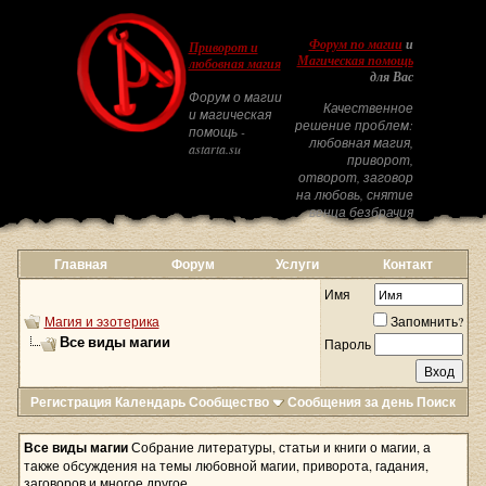
Форум по магии
и
Приворот и
Магическая помощь
любовная магия
для Вас
Форум о магии
Качественное
и магическая
решение проблем:
помощь -
любовная магия,
astarta.su
приворот,
отворот, заговор
на любовь, снятие
венца безбрачия
Главная
Форум
Услуги
Контакт
Имя
Магия и эзотерика
Запомнить?
Все виды магии
Пароль
Регистрация
Календарь
Сообщество
Сообщения за день
Поиск
Все виды магии
Собрание литературы, статьи и книги о магии, а
также обсуждения на темы любовной магии, приворота, гадания,
заговоров и многое другое