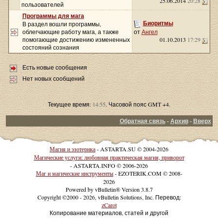
25.06.2014
20:28
пользователей
Программы для мага
Биоритмы
В раздел вошли программы,
облегчающие работу мага, а также
от
Ангел
помогающие достижению измененных
01.10.2013
17:29
состояний сознания
Есть новые сообщения
Нет новых сообщений
Текущее время:
14:55
. Часовой пояс GMT +4.
Обратная связь
-
Архив
-
Вверх
Магия и эзотерика
- ASTARTA.SU © 2004-2026
Магические услуги: любовная практическая магия, приворот
- ASTARTA.INFO © 2006-2026
Маг и магические инструменты
- EZOTERIK.COM © 2008-
2026
Powered by vBulletin® Version 3.8.7
Copyright ©2000 - 2026, vBulletin Solutions, Inc. Перевод:
zCarot
Копирование материалов, статей и другой