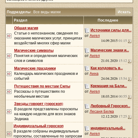
Подразделы
: Все виды магии
Искать
Раздел
Последнее
Общая магия
Источники силы для...
Статьи о непознанном, сведения по
от
Ангел
оказанию магических услуг, принципах
14.09.2015
01:15
воздействий многих сфер магии
Магические знаки и...
Магические символы
Понятия и определения магических
от
Ангел
слов и символов
21.01.2020
15:12
Как колдовать в...
Магические праздники
Календарь магических праздников и
от
Анна
событий
24.04.2026
15:54
Кремация на Бали...
Путешествия по местам Силы
Рассказы о путешествиях по
от
Ангел
необычным местам
18.03.2014
00:55
Звезды говорят (гороскоп)
Любовный Гороскоп...
В разделе представлены гороскопы
от
Лесаня Белка
на каждую неделю для всех знаков
12.12.2020
17:25
Зодиака
Индивидуальный гороскоп
индивидуальный...
В разделе собраны индивидуальные
от
Ангел
гороскопы, составленные по запросам