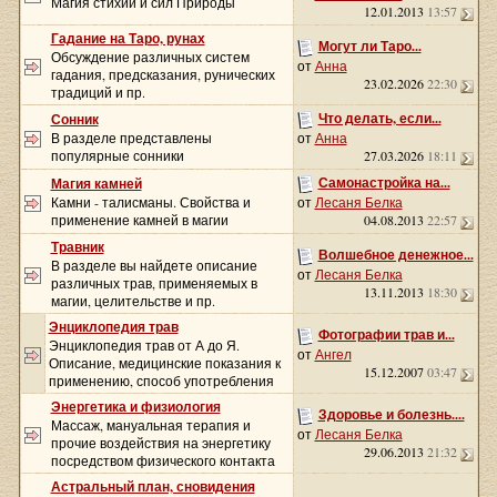
Магия стихий и сил Природы
12.01.2013
13:57
Гадание на Таро, рунах
Могут ли Таро...
Обсуждение различных систем
от
Анна
гадания, предсказания, рунических
23.02.2026
22:30
традиций и пр.
Что делать, если...
Сонник
В разделе представлены
от
Анна
популярные сонники
27.03.2026
18:11
Самонастройка на...
Магия камней
Камни - талисманы. Свойства и
от
Лесаня Белка
применение камней в магии
04.08.2013
22:57
Травник
Волшебное денежное...
В разделе вы найдете описание
от
Лесаня Белка
различных трав, применяемых в
13.11.2013
18:30
магии, целительстве и пр.
Энциклопедия трав
Фотографии трав и...
Энциклопедия трав от А до Я.
от
Ангел
Описание, медицинские показания к
15.12.2007
03:47
применению, способ употребления
Энергетика и физиология
Здоровье и болезнь....
Массаж, мануальная терапия и
от
Лесаня Белка
прочие воздействия на энергетику
29.06.2013
21:32
посредством физического контакта
Астральный план, сновидения