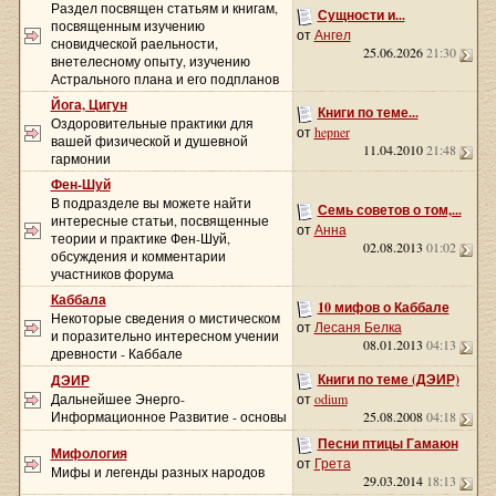
Раздел посвящен статьям и книгам,
Сущности и...
посвященным изучению
от
Ангел
сновидческой раельности,
25.06.2026
21:30
внетелесному опыту, изучению
Астрального плана и его подпланов
Йога, Цигун
Книги по теме...
Оздоровительные практики для
от
hepner
вашей физической и душевной
11.04.2010
21:48
гармонии
Фен-Шуй
В подразделе вы можете найти
Семь советов о том,...
интересные статьи, посвященные
от
Анна
теории и практике Фен-Шуй,
02.08.2013
01:02
обсуждения и комментарии
участников форума
Каббала
10 мифов о Каббале
Некоторые сведения о мистическом
от
Лесаня Белка
и поразительно интересном учении
08.01.2013
04:13
древности - Каббале
Книги по теме (ДЭИР)
ДЭИР
Дальнейшее Энерго-
от
odium
Информационное Развитие - основы
25.08.2008
04:18
Песни птицы Гамаюн
Мифология
от
Грета
Мифы и легенды разных народов
29.03.2014
18:13