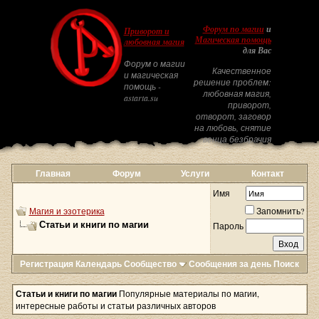
Форум по магии
и
Приворот и
Магическая помощь
любовная магия
для Вас
Форум о магии
Качественное
и магическая
решение проблем:
помощь -
любовная магия,
astarta.su
приворот,
отворот, заговор
на любовь, снятие
венца безбрачия
Главная
Форум
Услуги
Контакт
Имя
Магия и эзотерика
Запомнить?
Статьи и книги по магии
Пароль
Регистрация
Календарь
Сообщество
Сообщения за день
Поиск
Статьи и книги по магии
Популярные материалы по магии,
интересные работы и статьи различных авторов