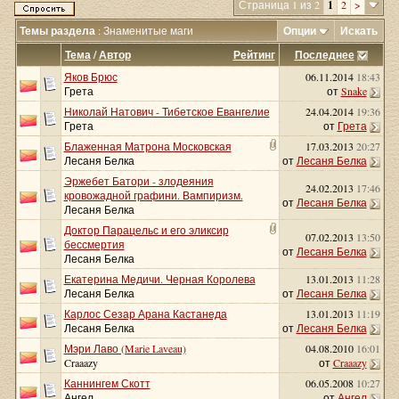
Страница 1 из 2
1
2
>
Темы раздела
: Знаменитые маги
Опции
Искать
Тема
/
Автор
Рейтинг
Последнее
Яков Брюс
06.11.2014
18:43
Грета
от
Snake
Николай Натович - Тибетское Евангелие
24.04.2014
19:36
Грета
от
Грета
Блаженная Матрона Московская
17.03.2013
20:27
Лесаня Белка
от
Лесаня Белка
Эржебет Батори - злодеяния
24.02.2013
17:46
кровожадной графини. Вампиризм.
от
Лесаня Белка
Лесаня Белка
Доктор Парацельс и его эликсир
07.02.2013
13:50
бессмертия
от
Лесаня Белка
Лесаня Белка
Екатерина Медичи. Черная Королева
13.01.2013
11:28
Лесаня Белка
от
Лесаня Белка
Карлос Сезар Арана Кастанеда
13.01.2013
11:19
Лесаня Белка
от
Лесаня Белка
Мэри Лаво (Marie Laveau)
04.08.2010
16:01
Craaazy
от
Craaazy
Каннингем Скотт
06.05.2008
10:27
Ангел
от
Ангел