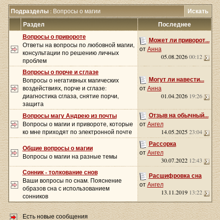
Подразделы
: Вопросы о магии
Искать
Раздел
Последнее
Вопросы о привороте
Может ли приворот...
Ответы на вопросы по любовной магии,
от
Анна
консультации по решению личных
05.08.2026
00:12
проблем
Вопросы о порче и сглазе
Могут ли навести...
Вопросы о негативных магических
воздействиях, порче и сглазе:
от
Анна
диагностика сглаза, снятие порчи,
01.04.2026
19:26
защита
Отзыв на обычный...
Вопросы магу Андрею из почты
Вопросы о магии и привороте, которые
от
Ангел
ко мне приходят по электронной почте
14.05.2025
23:04
Рассорка
Общие вопросы о магии
от
Ангел
Вопросы о магии на разные темы
30.07.2022
12:43
Сонник - толкование снов
Расшифровка сна
Ваши вопросы по снам. Пояснение
от
Ангел
образов сна с использованием
13.11.2019
13:22
сонников
Есть новые сообщения