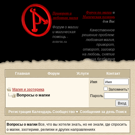
Форум по магии
и
Приворот и
Магическая помощь
любовная магия
для Вас
Форум о магии
Качественное
и магическая
решение проблем:
помощь -
любовная магия,
astarta.su
приворот,
отворот, заговор
на любовь, снятие
венца безбрачия
Главная
Форум
Услуги
Контакт
Имя
Магия и эзотерика
Запомнить?
Вопросы о магии
Пароль
Регистрация
Календарь
Сообщество
Сообщения за день
Поиск
Вопросы о магии
Все, что вы хотели знать, но не знали, где спросить
о магии, эзотерике, религии и других направлениях