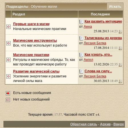
Подразделы
: Обучение магии
Искать
Раздел
Последнее
Как развить интуицию
Первые шаги в магии
от
Анна
Начальные магические практики
25.08.2013
14:23
Талисманы из дерева
Магические инструменты
от
Лесаня Белка
Все, что маг использует в работе
17.08.2014
11:11
Как узнать, кто...
Магические практики
Ритуалы и магические обряды. То, как
от
Ангел
маг проводит магическую работу
13.02.2026
22:35
Слова на силу...
Развитие магической силы
Усиление энергетики и развитие
от
Лесаня Белка
личной силы мага
30.03.2013
18:49
Есть новые сообщения
Нет новых сообщений
Текущее время:
17:57
. Часовой пояс GMT +4.
Обратная связь
-
Архив
-
Вверх