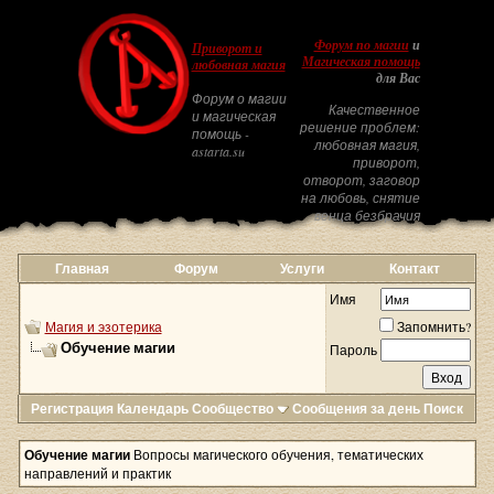
Форум по магии
и
Приворот и
Магическая помощь
любовная магия
для Вас
Форум о магии
Качественное
и магическая
решение проблем:
помощь -
любовная магия,
astarta.su
приворот,
отворот, заговор
на любовь, снятие
венца безбрачия
Главная
Форум
Услуги
Контакт
Имя
Магия и эзотерика
Запомнить?
Обучение магии
Пароль
Регистрация
Календарь
Сообщество
Сообщения за день
Поиск
Обучение магии
Вопросы магического обучения, тематических
направлений и практик