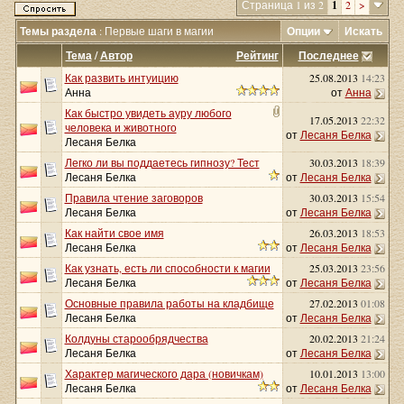
Страница 1 из 2
1
2
>
Темы раздела
: Первые шаги в магии
Опции
Искать
Тема
/
Автор
Рейтинг
Последнее
Как развить интуицию
25.08.2013
14:23
Анна
от
Анна
Как быстро увидеть ауру любого
17.05.2013
22:32
человека и животного
от
Лесаня Белка
Лесаня Белка
Легко ли вы поддаетесь гипнозу? Тест
30.03.2013
18:39
Лесаня Белка
от
Лесаня Белка
Правила чтение заговоров
30.03.2013
15:54
Лесаня Белка
от
Лесаня Белка
Как найти свое имя
26.03.2013
18:53
Лесаня Белка
от
Лесаня Белка
Как узнать, есть ли способности к магии
25.03.2013
23:56
Лесаня Белка
от
Лесаня Белка
Основные правила работы на кладбище
27.02.2013
01:08
Лесаня Белка
от
Лесаня Белка
Колдуны старообрядчества
20.02.2013
21:24
Лесаня Белка
от
Лесаня Белка
Характер магического дара (новичкам)
10.01.2013
13:00
Лесаня Белка
от
Лесаня Белка