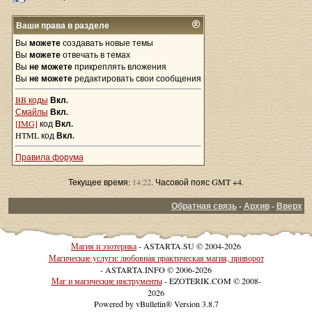
Ваши права в разделе
Вы
можете
создавать новые темы
Вы
можете
отвечать в темах
Вы
не можете
прикреплять вложения
Вы
не можете
редактировать свои сообщения
BB коды
Вкл.
Смайлы
Вкл.
[IMG]
код
Вкл.
HTML код
Вкл.
Правила форума
Текущее время:
14:22
. Часовой пояс GMT +4.
Обратная связь
-
Архив
-
Вверх
Магия и эзотерика
- ASTARTA.SU © 2004-2026
Магические услуги: любовная практическая магия, приворот
- ASTARTA.INFO © 2006-2026
Маг и магические инструменты
- EZOTERIK.COM © 2008-
2026
Powered by vBulletin® Version 3.8.7