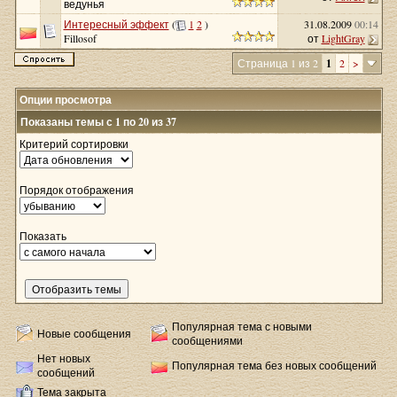
ведунья
Интересный эффект
(
1
2
)
31.08.2009
00:14
от
LightGray
Fillosof
Страница 1 из 2
1
2
>
Опции просмотра
Показаны темы с 1 по 20 из 37
Критерий сортировки
Порядок отображения
Показать
Популярная тема с новыми
Новые сообщения
сообщениями
Нет новых
Популярная тема без новых сообщений
сообщений
Тема закрыта