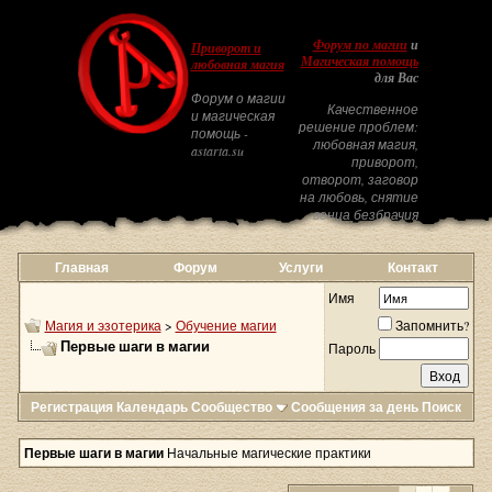
Форум по магии
и
Приворот и
Магическая помощь
любовная магия
для Вас
Форум о магии
Качественное
и магическая
решение проблем:
помощь -
любовная магия,
astarta.su
приворот,
отворот, заговор
на любовь, снятие
венца безбрачия
Главная
Форум
Услуги
Контакт
Имя
Магия и эзотерика
>
Обучение магии
Запомнить?
Первые шаги в магии
Пароль
Регистрация
Календарь
Сообщество
Сообщения за день
Поиск
Первые шаги в магии
Начальные магические практики