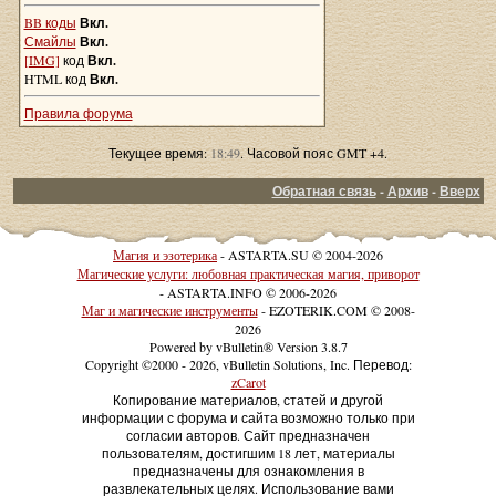
BB коды
Вкл.
Смайлы
Вкл.
[IMG]
код
Вкл.
HTML код
Вкл.
Правила форума
Текущее время:
18:49
. Часовой пояс GMT +4.
Обратная связь
-
Архив
-
Вверх
Магия и эзотерика
- ASTARTA.SU © 2004-2026
Магические услуги: любовная практическая магия, приворот
- ASTARTA.INFO © 2006-2026
Маг и магические инструменты
- EZOTERIK.COM © 2008-
2026
Powered by vBulletin® Version 3.8.7
Copyright ©2000 - 2026, vBulletin Solutions, Inc. Перевод:
zCarot
Копирование материалов, статей и другой
информации с форума и сайта возможно только при
согласии авторов. Сайт предназначен
пользователям, достигшим 18 лет, материалы
предназначены для ознакомления в
развлекательных целях. Использование вами