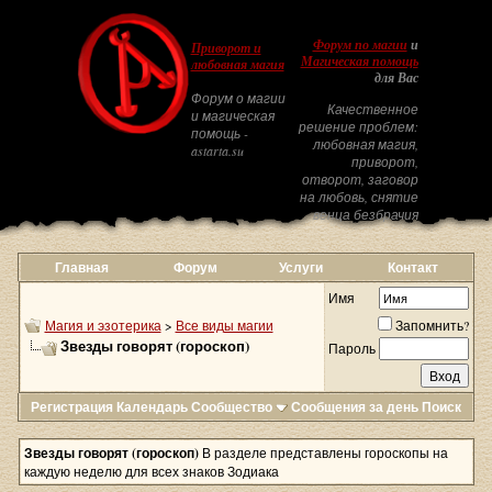
Форум по магии
и
Приворот и
Магическая помощь
любовная магия
для Вас
Форум о магии
Качественное
и магическая
решение проблем:
помощь -
любовная магия,
astarta.su
приворот,
отворот, заговор
на любовь, снятие
венца безбрачия
Главная
Форум
Услуги
Контакт
Имя
Магия и эзотерика
>
Все виды магии
Запомнить?
Звезды говорят (гороскоп)
Пароль
Регистрация
Календарь
Сообщество
Сообщения за день
Поиск
Звезды говорят (гороскоп)
В разделе представлены гороскопы на
каждую неделю для всех знаков Зодиака