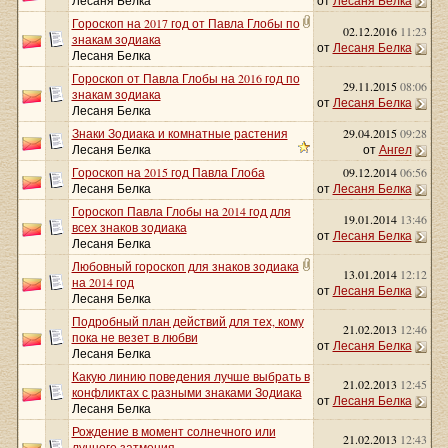
Лесаня Белка
от
Лесаня Белка
Гороскоп на 2017 год от Павла Глобы по
02.12.2016
11:23
знакам зодиака
от
Лесаня Белка
Лесаня Белка
Гороскоп от Павла Глобы на 2016 год по
29.11.2015
08:06
знакам зодиака
от
Лесаня Белка
Лесаня Белка
Знаки Зодиака и комнатные растения
29.04.2015
09:28
Лесаня Белка
от
Ангел
Гороскоп на 2015 год Павла Глоба
09.12.2014
06:56
Лесаня Белка
от
Лесаня Белка
Гороскоп Павла Глобы на 2014 год для
19.01.2014
13:46
всех знаков зодиака
от
Лесаня Белка
Лесаня Белка
Любовный гороскоп для знаков зодиака
13.01.2014
12:12
на 2014 год
от
Лесаня Белка
Лесаня Белка
Подробный план действий для тех, кому
21.02.2013
12:46
пока не везет в любви
от
Лесаня Белка
Лесаня Белка
Какую линию поведения лучше выбрать в
21.02.2013
12:45
конфликтах с разными знаками Зодиака
от
Лесаня Белка
Лесаня Белка
Рождение в момент солнечного или
21.02.2013
12:43
лунного затмения