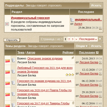
Подразделы
: Звезды говорят (гороскоп)
Искать
Раздел
Последнее
Индивидуальный гороскоп
индивидуальный...
В разделе собраны индивидуальные
от
Ангел
гороскопы, составленные по запросам
25.06.2014
20:28
пользователей
Страница 1 из 5
1
2
3
>
Последняя
»
Темы раздела
: Звезды говорят (гороскоп)
Опции
Искать
Тема
/
Автор
Рейтинг
Последнее
Важно:
Описание знаков зодиака
24.01.2013
19:34
Лесаня Белка
от
Лесаня Белка
Любовный Гороскоп на 2021 год для всех
12.12.2020
17:25
знаков Зодиака
от
Лесаня Белка
Лесаня Белка
Гороскоп по знакам зодиака на 2021 год
06.12.2020
20:45
Лесаня Белка
от
Лесаня Белка
Гороскоп на 2020 год от Павла Глобы по
29.10.2019
14:03
знакам зодиака.
от
Лесаня Белка
Лесаня Белка
Гороскоп на 2017 год от Тамары Глобы
06.12.2016
11:41