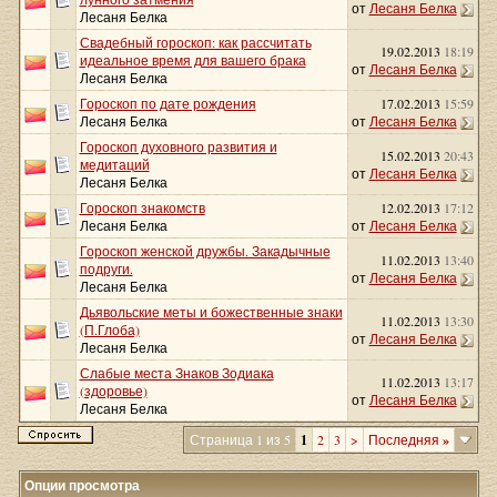
от
Лесаня Белка
Лесаня Белка
Свадебный гороскоп: как рассчитать
19.02.2013
18:19
идеальное время для вашего брака
от
Лесаня Белка
Лесаня Белка
Гороскоп по дате рождения
17.02.2013
15:59
Лесаня Белка
от
Лесаня Белка
Гороскоп духовного развития и
15.02.2013
20:43
медитаций
от
Лесаня Белка
Лесаня Белка
Гороскоп знакомств
12.02.2013
17:12
Лесаня Белка
от
Лесаня Белка
Гороскоп женской дружбы. Закадычные
11.02.2013
13:40
подруги.
от
Лесаня Белка
Лесаня Белка
Дьявольские меты и божественные знаки
11.02.2013
13:30
(П.Глоба)
от
Лесаня Белка
Лесаня Белка
Слабые места Знаков Зодиака
11.02.2013
13:17
(здоровье)
от
Лесаня Белка
Лесаня Белка
Страница 1 из 5
1
2
3
>
Последняя
»
Опции просмотра